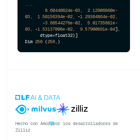
...

8.60440824e-03
,  
2.12906860e-
03
,  
1.50156394e-02
, -
1.29304864e-02
,

       -
3.66544276e-02
,  
5.01735881e-
03
, -
1.53137008e-02
,  
9.57900891e-04
],

      dtype=float32)]

Dim 
256
 (
256
Hecho con Amor
por los desarrolladores de
Zilliz