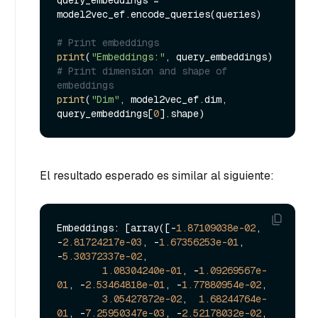
query_embeddings = 
model2vec_ef.encode_queries(queries)

# Print embeddings
print
(
"Embeddings:"
# Print dimension and shape of 
embeddings
print
(
"Dim"
, model2vec_ef.dim, 
query_embeddings[
0
El resultado esperado es similar al siguiente:
Embeddings: [array([-
1.87109038e-02
, 
-
2.81724217e-03
, -
1.67356253e-01
, 
-
5.30372337e-02
,

1.08304240e-01
, -
1.09269567e-
01
, -
2.53464818e-01
, -
1.77880954e-02
,

3.05427872e-02
,  
1.68244764e-
01
, -
7.25950347e-03
, -
2.52178032e-02
,
