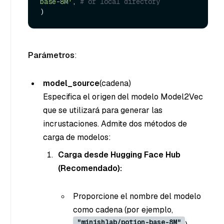
base-8M'
, 
# or local directory
Parámetros
:
model_source
(cadena
)
Especifica el origen del modelo Model2Vec
que se utilizará para generar las
incrustaciones. Admite dos métodos de
carga de modelos:
Carga desde Hugging Face Hub
(Recomendado):
Proporcione el nombre del modelo
como cadena (por ejemplo,
"minishlab/potion-base-8M"