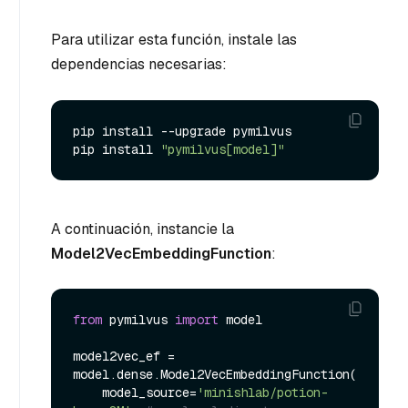
Para utilizar esta función, instale las
dependencias necesarias:
pip install --upgrade pymilvus

pip install 
"pymilvus[model]"
A continuación, instancie la
Model2VecEmbeddingFunction
:
from
 pymilvus 
import
 model

model2vec_ef = 
model.dense.Model2VecEmbeddingFunction(

    model_source=
'minishlab/potion-