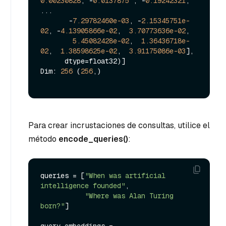
0.00230828
, -
0.0137875
 , -
0.19242321
,

...

       -
7.29782460e-03
, -
2.15345751e-
02
, -
4.13905866e-02
,  
3.70773636e-02
,

5.45082428e-02
,  
1.36436718e-
02
,  
1.38598625e-02
,  
3.91175086e-03
],

      dtype=float32)]

Dim: 
256
 (
256
,)

Para crear incrustaciones de consultas, utilice el
método
encode_queries()
:
queries = [
"When was artificial 
intelligence founded"
, 

"Where was Alan Turing 
born?"
]
