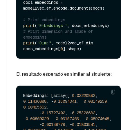
docs_embeddings = 
model2vec_ef.encode_documents(docs)

# Print embeddings
print
(
"Embeddings:"
# Print dimension and shape of 
embeddings
print
(
"Dim:"
, model2vec_ef.dim, 
docs_embeddings[
0
El resultado esperado es similar al siguiente:
Embeddings: [array([ 
0.02220882
,  
0.11436888
, -
0.15094341
,  
0.08149259
,  
0.20425692
,

       -
0.15727402
, -
0.25320682
, 
-
0.00669029
,  
0.03157463
,  
0.08974048
,

       -
0.00148778
, -
0.01803541
,  