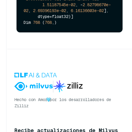
1.51187545e-02
, -
2.82798670e-
02
, 
2.69396193e-02
, 
6.16136603e-02
],

      dtype=float32)]

Dim 
768
 (
768
Hecho con Amor
por los desarrolladores de
Zilliz
Recibe actualizaciones de Milvus