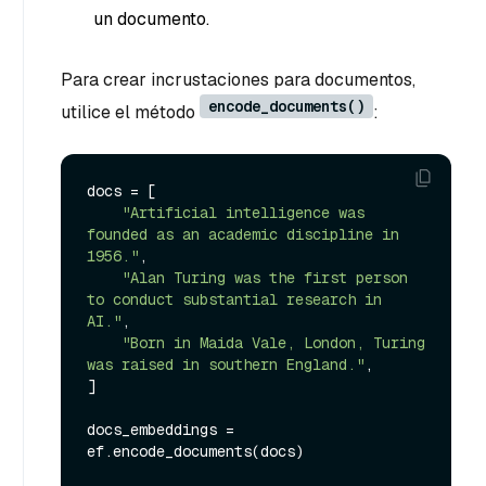
un documento.
Para crear incrustaciones para documentos,
encode_documents()
utilice el método
:
docs = [

"Artificial intelligence was 
founded as an academic discipline in 
1956."
,

"Alan Turing was the first person 
to conduct substantial research in 
AI."
,

"Born in Maida Vale, London, Turing 
was raised in southern England."
,

]

docs_embeddings = 
ef.encode_documents(docs)
