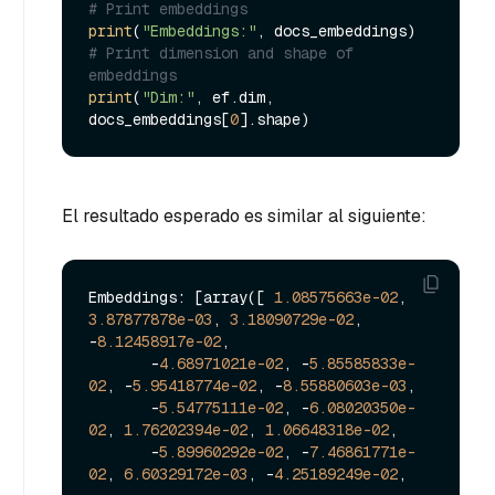
# Print embeddings
print
(
"Embeddings:"
# Print dimension and shape of 
embeddings
print
(
"Dim:"
, ef.dim, 
docs_embeddings[
0
El resultado esperado es similar al siguiente:
Embeddings: [array([ 
1.08575663e-02
, 
3.87877878e-03
, 
3.18090729e-02
, 
-
8.12458917e-02
,

       -
4.68971021e-02
, -
5.85585833e-
02
, -
5.95418774e-02
, -
8.55880603e-03
,

       -
5.54775111e-02
, -
6.08020350e-
02
, 
1.76202394e-02
, 
1.06648318e-02
,

       -
5.89960292e-02
, -
7.46861771e-
02
, 
6.60329172e-03
, -
4.25189249e-02
,
