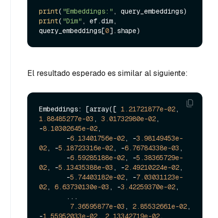
print
(
"Embeddings:"
print
(
"Dim"
, ef.dim, 
query_embeddings[
0
El resultado esperado es similar al siguiente:
Embeddings: [array([ 
1.21721877e-02
, 
1.88485277e-03
, 
3.01732980e-02
, 
-
8.10302645e-02
,

       -
6.13401756e-02
, -
3.98149453e-
02
, -
5.18723316e-02
, -
6.76784338e-03
,

       -
6.59285188e-02
, -
5.38365729e-
02
, -
5.13435388e-03
, -
2.49210224e-02
,

       -
5.74403182e-02
, -
7.03031123e-
02
, 
6.63730130e-03
, -
3.42259370e-02
,

       ...

7.36595877e-03
, 
2.85532661e-02
, 
-
1.55952033e-02
, 
2.13342719e-02
,
