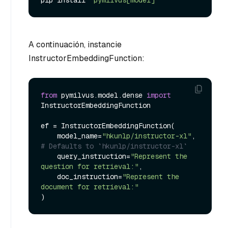
pip install 
"pymilvus[model]"
A continuación, instancie
InstructorEmbeddingFunction:
from
 pymilvus.model.dense 
import
InstructorEmbeddingFunction

ef = InstructorEmbeddingFunction(

    model_name=
"hkunlp/instructor-xl"
, 
# Defaults to `hkunlp/instructor-xl`
    query_instruction=
"Represent the 
question for retrieval:"
,

    doc_instruction=
"Represent the 
document for retrieval:"