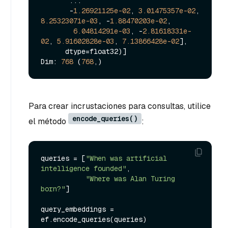
       ...

       -
1.26921125e-02
, 
3.01475357e-02
, 
8.25323071e-03
, -
1.88470203e-02
,

6.04814291e-03
, -
2.81618331e-
02
, 
5.91602828e-03
, 
7.13866428e-02
],

      dtype=float32)]

Dim: 
768
 (
768
Para crear incrustaciones para consultas, utilice
encode_queries()
el método
:
queries = [
"When was artificial 
intelligence founded"
,

"Where was Alan Turing 
born?"
]

query_embeddings = 
ef.encode_queries(queries)
