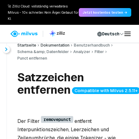
🚀 Zilliz Cloud: vollständig verwaltetes
Milvus - 10x schneller. Kein Ärger. Gebaut für
Jetzt kostenlos testen →
KI.
Deutsch
Startseite
Dokumentation
Benutzerhandbuch
Schema &amp; Datenfelder
Analyzer
Filter
Punct entfernen
Satzzeichen
entfernen
Compatible with Milvus 2.5.11+
removepunct
Der Filter
entfernt
Interpunktionszeichen, Leerzeichen und
Zeilenumbrüche, die einige Tokenizer - wie