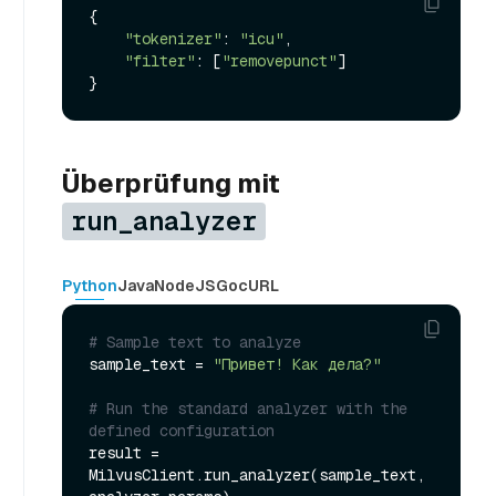
{

"tokenizer"
: 
"icu"
,

"filter"
: [
"removepunct"
]

Überprüfung mit
run_analyzer
Python
Java
NodeJS
Go
cURL
# Sample text to analyze
sample_text = 
"Привет! Как дела?"
# Run the standard analyzer with the 
defined configuration
result = 
MilvusClient.run_analyzer(sample_text, 