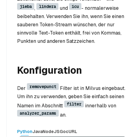
jieba
lindera
icu
,
und
- normalerweise
beibehalten. Verwenden Sie ihn, wenn Sie einen
sauberen Token-Stream wünschen, der nur
sinnvolle Text-Token enthält, frei von Kommas,
Punkten und anderen Satzzeichen.
Konfiguration
removepunct
Der
Filter ist in Milvus eingebaut.
Um ihn zu verwenden, geben Sie einfach seinen
filter
Namen im Abschnitt
innerhalb von
analyzer_params
an.
Python
Java
NodeJS
Go
cURL