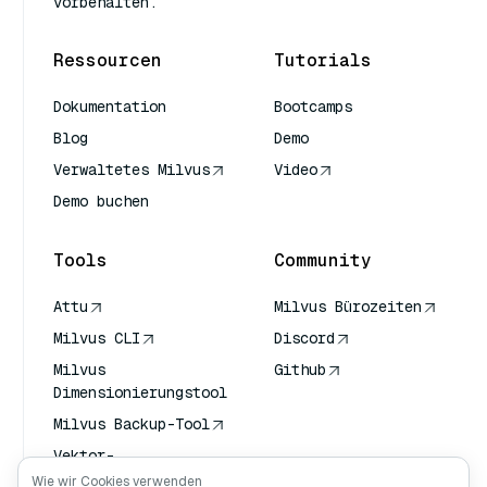
vorbehalten.
Ressourcen
Tutorials
Dokumentation
Bootcamps
Blog
Demo
Verwaltetes Milvus
Video
Demo buchen
Tools
Community
Attu
Milvus Bürozeiten
Milvus CLI
Discord
Milvus
Github
Dimensionierungstool
Milvus Backup-Tool
Vektor-
Transportdienst
Wie wir Cookies verwenden