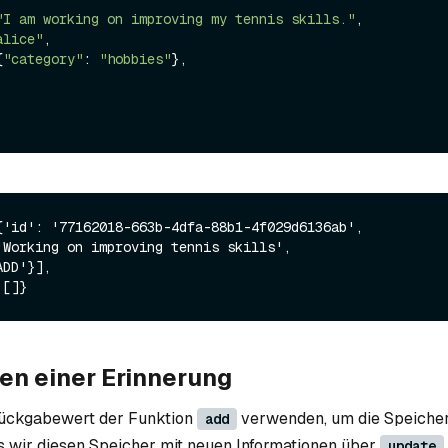
"I am working on improving my tennis skills."
,

alice"
,

{
"category"
: 
"hobbies"
},

{'id': '77162018-663b-4dfa-88b1-4f029d6136ab',

ren einer Erinnerung
ückgabewert der Funktion
verwenden, um die Speiche
add
s wir diesen Speicher mit neuen Informationen über
update