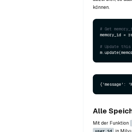
können.
# Get memory_
memory_id = r
# Update this
m.update(memo
Alle Speic
Mit der Funktion
in Milvus
user_id