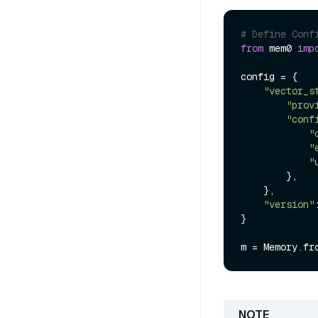
# Define Conf
from
 mem0 
imp
config = {

"vector_s
"prov
"conf
"
"
"
        },

    },

"version"
}
