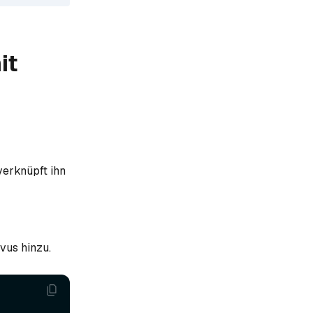
it
verknüpft ihn
vus hinzu.