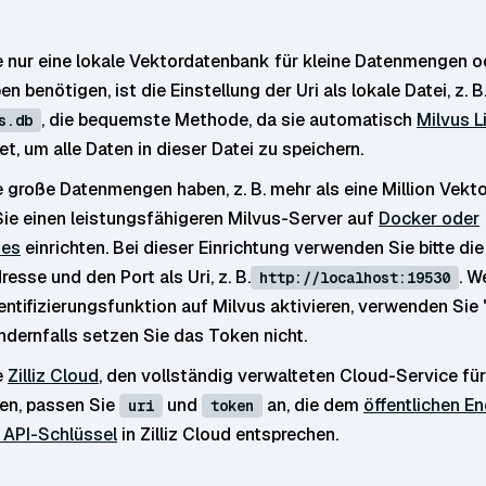
 nur eine lokale Vektordatenbank für kleine Datenmengen o
n benötigen, ist die Einstellung der Uri als lokale Datei, z. B
, die bequemste Methode, da sie automatisch
Milvus L
s.db
t, um alle Daten in dieser Datei zu speichern.
 große Datenmengen haben, z. B. mehr als eine Million Vekto
ie einen leistungsfähigeren Milvus-Server auf
Docker oder
tes
einrichten. Bei dieser Einrichtung verwenden Sie bitte die
esse und den Port als Uri, z. B.
. W
http://localhost:19530
entifizierungsfunktion auf Milvus aktivieren, verwenden Sie 
ndernfalls setzen Sie das Token nicht.
e
Zilliz Cloud
, den vollständig verwalteten Cloud-Service für
en, passen Sie
und
an, die dem
öffentlichen E
uri
token
 API-Schlüssel
in Zilliz Cloud entsprechen.