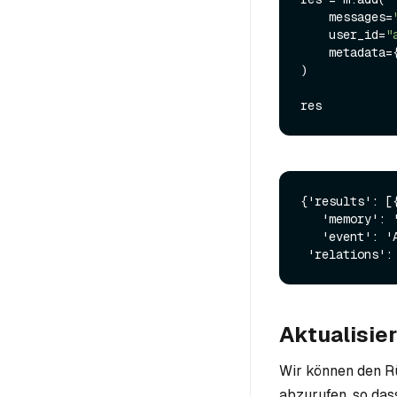
    messages=
    user_id=
"
    metadata=
)

{'results': [
   'memory': 'Working on improving tennis skills',

   'event': 'ADD'}],

Aktualisie
Wir können den R
abzurufen, so das