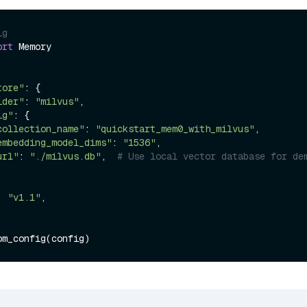
ig
ort
 Memory

tore"
: {

ider"
: 
"milvus"
,

ig"
: {

collection_name"
: 
"quickstart_mem0_with_milvus"
,

embedding_model_dims"
: 
"1536"
,

url"
: 
"./milvus.db"
,  
# Use local vector database for de
: 
"v1.1"
,
