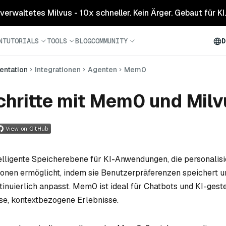
 verwaltetes Milvus - 10x schneller. Kein Ärger. Gebaut für KI.
N
TUTORIALS
TOOLS
BLOG
COMMUNITY
D
ntation
Integrationen
Agenten
Mem0
chritte mit Mem0 und Milv
telligente Speicherebene für KI-Anwendungen, die personalisi
ktionen ermöglicht, indem sie Benutzerpräferenzen speichert u
ntinuierlich anpasst. Mem0 ist ideal für Chatbots und KI-gest
ose, kontextbezogene Erlebnisse.