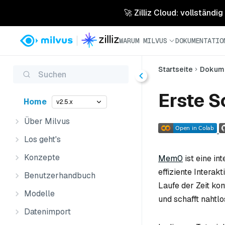
🚀 Zilliz Cloud: vollständig
WARUM MILVUS
DOKUMENTATIO
Startseite
Dokume
Suchen
Erste S
Home
v2.5.x
Über Milvus
Los geht's
Konzepte
Mem0
ist eine in
effiziente Intera
Benutzerhandbuch
Laufe der Zeit ko
Modelle
und schafft nahtl
Datenimport