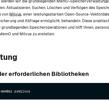
al werden wir die grundlegenden Mem0-Speicherverwaltungs
en, Aktualisieren, Suchen, Löschen und Verfolgen des Speich
g von
Milvus
, einer leistungsstarken Open-Source-Vektordat
peicherung und Abfrage ermöglicht, behandeln. Diese praktisc
e grundlegenden Speicheroperationen und hilft Ihnen, persona
 Mem0 und Milvus zu erstellen.
itung
er erforderlichen Bibliotheken
 mem0ai pymilvus