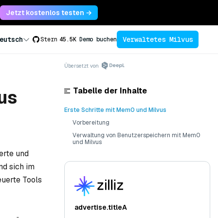
Jetzt kostenlos testen →
Verwaltetes Milvus
eutsch
Stern
45.5K
Demo buchen
Übersetzt von
Tabelle der Inhalte
us
Erste Schritte mit Mem0 und Milvus
Vorbereitung
Verwaltung von Benutzerspeichern mit Mem0
und Milvus
erte und
nd sich im
euerte Tools
advertise.titleA