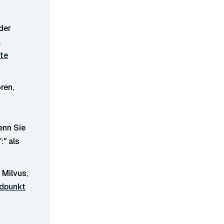
der
.
ite
ren,
enn Sie
"
:
" als
 Milvus,
ndpunkt