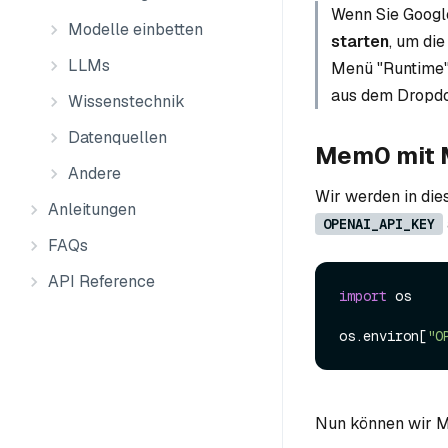
Wenn Sie Googl
Modelle einbetten
starten
, um die
LLMs
Menü "Runtime"
aus dem Dropd
Wissenstechnik
Datenquellen
Mem0 mit M
Andere
Wir werden in die
Anleitungen
OPENAI_API_KEY
FAQs
API Reference
import
 os

os.environ[
"O
Nun können wir M