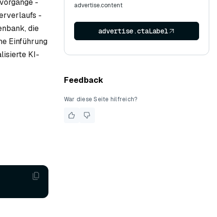
vorgänge -
advertise.content
erverlaufs -
enbank, die
advertise.ctaLabel
he Einführung
lisierte KI-
Feedback
War diese Seite hilfreich?