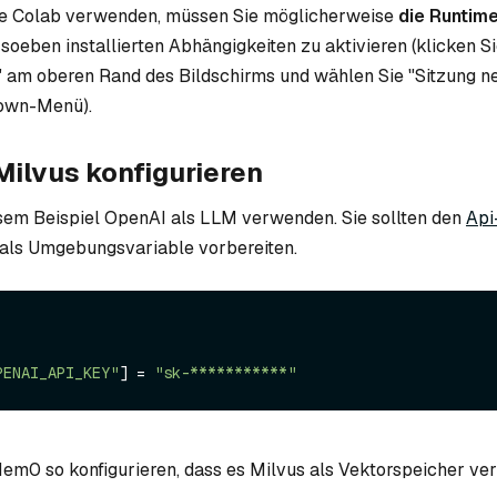
e Colab verwenden, müssen Sie möglicherweise
die Runtim
 soeben installierten Abhängigkeiten zu aktivieren (klicken S
 am oberen Rand des Bildschirms und wählen Sie "Sitzung ne
own-Menü).
ilvus konfigurieren
sem Beispiel OpenAI als LLM verwenden. Sie sollten den
Api
als Umgebungsvariable vorbereiten.
PENAI_API_KEY"
] = 
"sk-***********"
em0 so konfigurieren, dass es Milvus als Vektorspeicher v