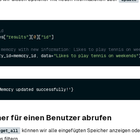
id
es[
"results"
][
0
][
"id"
]

 memory with new information: Likes to play tennis on we
ry_id=memory_id, data=
"Likes to play tennis on weekends"
her für einen Benutzer abrufen
können wir alle eingefügten Speicher anzeigen od
get_all
 filtern.