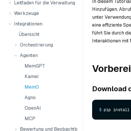
In diesem Tutori
Leitfaden für die Verwaltung
Hinzufügen, Abruf
Werkzeuge
unter Verwendun
Integrationen
eine effiziente S
führt Sie durch di
Übersicht
Interaktionen mit
Orchestrierung
Agenten
Vorbere
MemGPT
Kamel
Mem0
Download d
Agno
OpenAI
$ 
pip install
MCP
Bewertung und Beobachtbarkeit