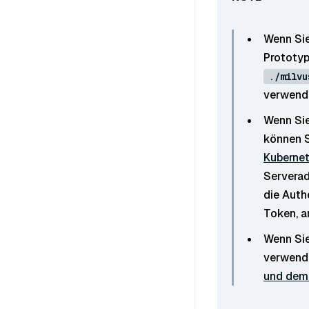
Wenn Sie
Prototype
./milvu
verwende
Wenn Sie
können S
Kuberne
Serveradr
die Auth
Token, a
Wenn Si
verwend
und dem