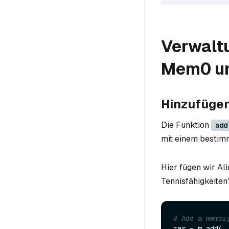
Verwalt
Mem0 un
Hinzufügen
Die Funktion
add
mit einem bestim
Hier fügen wir Al
Tennisfähigkeiten
# Add a memor
res = m.add(
