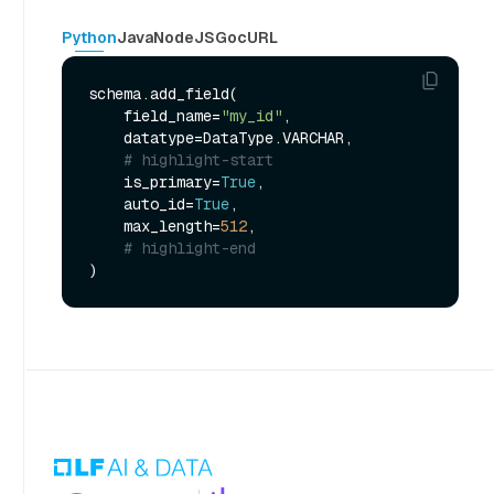
Python
Java
NodeJS
Go
cURL
schema.add_field(

    field_name=
"my_id"
,

    datatype=DataType.VARCHAR,

# highlight-start
    is_primary=
True
,

    auto_id=
True
,

    max_length=
512
,

# highlight-end