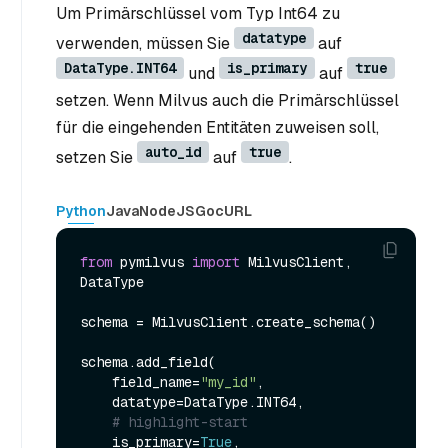
Um Primärschlüssel vom Typ Int64 zu
datatype
verwenden, müssen Sie
auf
DataType.INT64
is_primary
true
und
auf
setzen. Wenn Milvus auch die Primärschlüssel
für die eingehenden Entitäten zuweisen soll,
auto_id
true
setzen Sie
auf
.
Python
Java
NodeJS
Go
cURL
from
 pymilvus 
import
 MilvusClient, 
DataType

schema = MilvusClient.create_schema()

schema.add_field(

    field_name=
"my_id"
,

    datatype=DataType.INT64,

# highlight-start
    is_primary=
True
,
