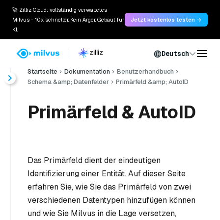
🚀 Zilliz Cloud: vollständig verwaltetes
Milvus - 10x schneller. Kein Ärger. Gebaut für
Jetzt kostenlos testen →
KI.
Deutsch
Startseite
Dokumentation
Benutzerhandbuch
Schema &amp; Datenfelder
Primärfeld &amp; AutoID
Primärfeld & AutoID
Das Primärfeld dient der eindeutigen
Identifizierung einer Entität. Auf dieser Seite
erfahren Sie, wie Sie das Primärfeld von zwei
verschiedenen Datentypen hinzufügen können
und wie Sie Milvus in die Lage versetzen,