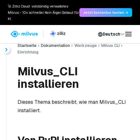
🚀 Zilliz Cloud: vollständig verwaltetes
Milvus - 10x schneller. Kein Ärger. Gebaut für
Jetzt kostenlos testen →
KI.
Deutsch
Startseite
Dokumentation
Werkzeuge
Milvus CLI
Einrichtung
Milvus_CLI
installieren
Dieses Thema beschreibt, wie man Milvus_CLI
installiert.