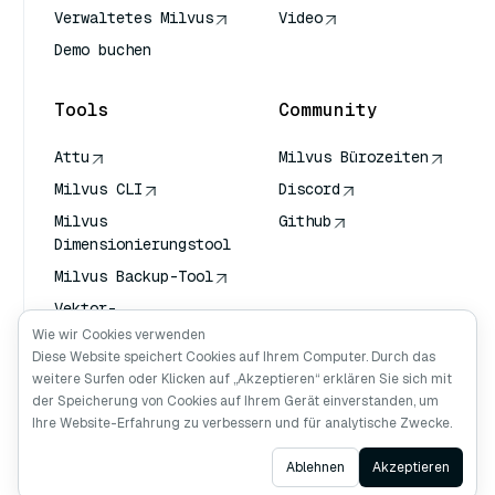
Verwaltetes Milvus
Video
Demo buchen
Tools
Community
Attu
Milvus Bürozeiten
Milvus CLI
Discord
Milvus
Github
Dimensionierungstool
Milvus Backup-Tool
Vektor-
Transportdienst
Wie wir Cookies verwenden
(VTS)
Diese Website speichert Cookies auf Ihrem Computer. Durch das
weitere Surfen oder Klicken auf „Akzeptieren“ erklären Sie sich mit
Deep Searcher
der Speicherung von Cookies auf Ihrem Gerät einverstanden, um
Claude Kontext
Ihre Website-Erfahrung zu verbessern und für analytische Zwecke.
Ask AI
Ablehnen
Akzeptieren