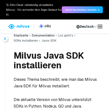
🚀 Zilliz Cloud: vollständig verwaltetes
Milvus - 10x schneller. Kein Ärger. Gebaut für
Jetzt kostenlos testen →
KI.
Deutsch
Startseite
Dokumentation
Los geht's
SDKs installieren
Java-SDK
Milvus Java SDK
installieren
Dieses Thema beschreibt, wie man das Milvus
Java SDK für Milvus installiert.
Die aktuelle Version von Milvus unterstützt
SDKs in Python, Node.js, GO und Java.