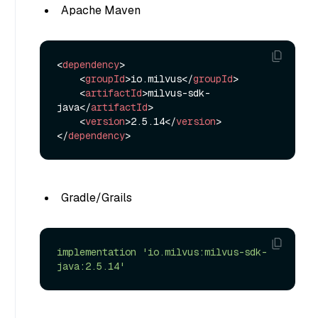
Apache Maven
<
dependency
>
<
groupId
>
io.milvus
</
groupId
>
<
artifactId
>
milvus-sdk-
java
</
artifactId
>
<
version
>
2.5.14
</
version
>
</
dependency
>
Gradle/Grails
implementation
'io.milvus:milvus-sdk-
java:2.5.14'