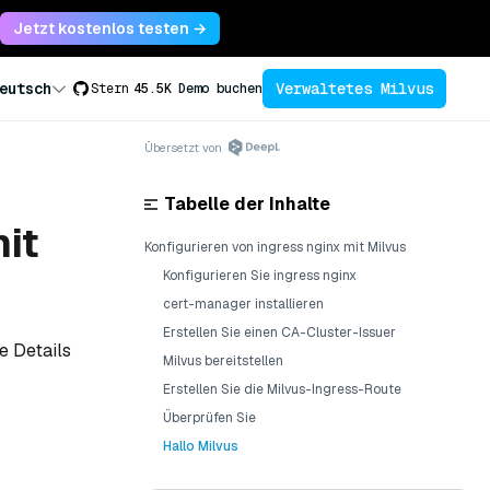
Jetzt kostenlos testen →
Verwaltetes Milvus
eutsch
Stern
45.5K
Demo buchen
Übersetzt von
Tabelle der Inhalte
it
Konfigurieren von ingress nginx mit Milvus
Konfigurieren Sie ingress nginx
cert-manager installieren
Erstellen Sie einen CA-Cluster-Issuer
e Details
Milvus bereitstellen
Erstellen Sie die Milvus-Ingress-Route
Überprüfen Sie
Hallo Milvus