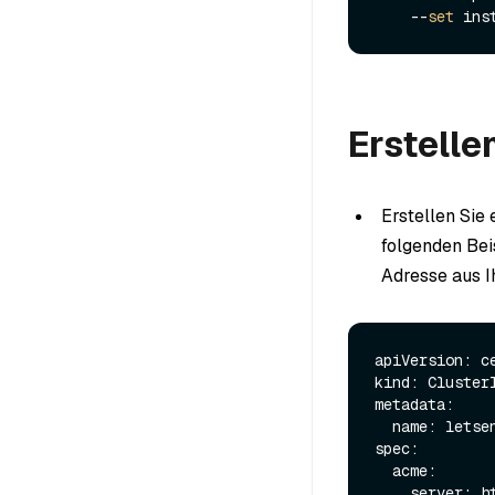
    --
set
 ins
Erstelle
Erstellen Sie 
folgenden Be
Adresse aus 
apiVersion: ce
kind: ClusterI
metadata:

  name: letsencrypt

spec:

  acme:

    server: https://acme-v02.api.letsencrypt.org/directory
