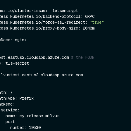
ingress.kubernetes.io/force-ssl-redirect: 
"true"
ustest.eastus2.cloudapp.azure.com 
# the FQDN


ilvus

rt:
