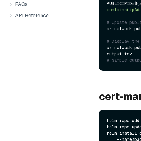
PUBLICIPID=$(
FAQs
contains(ipAd
API Reference
# Update publ
az network pu
# Display the
az network pu
# sample outp
cert-man
helm repo add
helm repo upda
helm install 
    --namesp