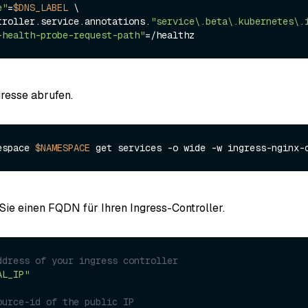
e"
=
$DNS_LABEL
 \  

troller.service.annotations.
"service\.beta\.kubernetes\.
-health-probe-request-path"
resse abrufen.
espace 
$NAMESPACE
 Sie einen FQDN für Ihren Ingress-Controller.
ddress of your ingress controller
AL_IP"
ource-id of the public IP