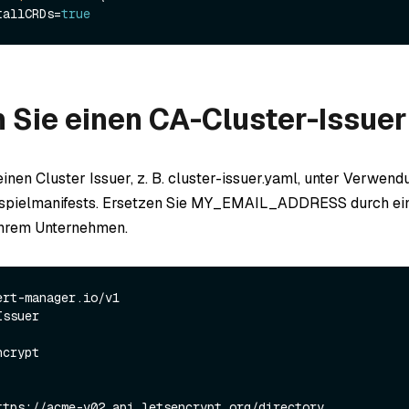
tallCRDs=
true
n Sie einen CA-Cluster-Issuer
einen Cluster Issuer, z. B. cluster-issuer.yaml, unter Verwen
ispielmanifests. Ersetzen Sie MY_EMAIL_ADDRESS durch ein
Ihrem Unternehmen.
rt-manager.io/v1

ssuer
