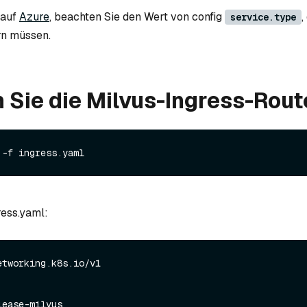
 auf
Azure
, beachten Sie den Wert von config
,
service.type
n müssen.
n Sie die Milvus-Ingress-Rout
ress.yaml:
tworking.k8s.io/v1
