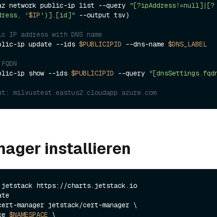
az network public-ip list --query 
"[?ipAddress!=null]|[?
dress, '
$IP
')].[id]"
 --output tsv)

ic IP address with DNS name
blic-ip update --ids 
$PUBLICIPID
 --dns-name 
$DNS_LABEL
 FQDN
blic-ip show --ids 
$PUBLICIPID
 --query 
"[dnsSettings.fqd
ut: milvustest.eastus2.cloudapp.azure.com
ager installieren
 jetstack https://charts.jetstack.io

te

cert-manager jetstack/cert-manager \

ace 
$NAMESPACE
 \
