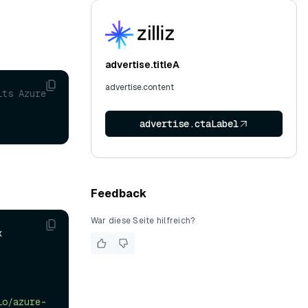
advertise.titleA
advertise.content
ts Azure 
advertise.ctaLabel
Feedback
War diese Seite hilfreich?


io/azure-