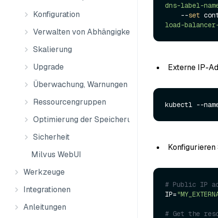
dns-label-nam
Konfiguration
    --
set
 con
load-balancer
Verwalten von Abhängigkeiten
Skalierung
Upgrade
Externe IP-Ad
Überwachung, Warnungen und Protokolle
Ressourcengruppen
kubectl --nam
Optimierung der Speicherung
Sicherheit
Konfigurieren
Milvus WebUI
Werkzeuge
# Public IP a
Integrationen
IP=
"MY_EXTERN
Anleitungen
# Get the res