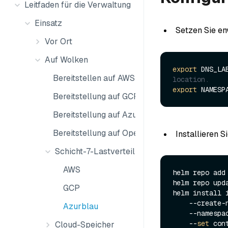
Leitfaden für die Verwaltung
Einsatz
Setzen Sie en
Vor Ort
Auf Wolken
export
 DNS_LA
Bereitstellen auf AWS
location.
export
 NAMESP
Bereitstellung auf GCP
Bereitstellung auf Azure
Bereitstellung auf OpenShift
Installieren S
Schicht-7-Lastverteilung
AWS
helm repo add
helm repo upda
GCP
helm install 
    --create-namespace \

Azurblau
    --namesp
    --
set
 con
Cloud-Speicher