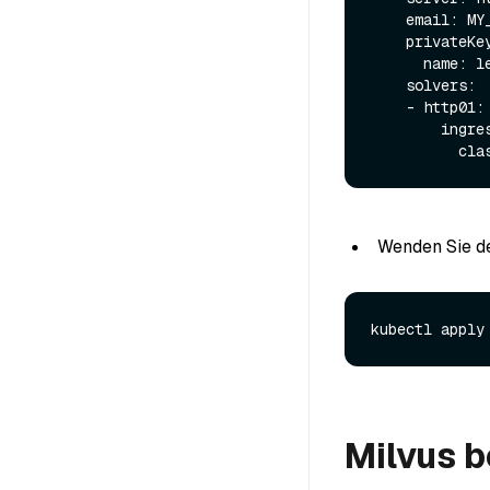
    email: MY_EMAIL_ADDRESS

    privateKeySecretRef:

      name: letsencrypt

    solvers:

    - http01:

        ingress:

Wenden Sie de
Milvus b