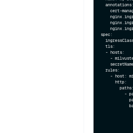
  annotations:

    cert-manager.io/cluster-issuer: letsencrypt

    nginx.ingress.kubernetes.io/backend-protocol: GRPC

    nginx.
    nginx.ingress.kubernetes.io/proxy-body-size: 2048m

spec:

  ingressClassName: nginx

  tls:

  - hosts:

    - milv
    secretName: tls-secret

  rules:

    - host: milvustest.eastus2.cloudapp.azure.com

      http:

        paths:

          - path: /

            pathType: Prefix

            backend:

              service:
                name: my-release-m
                po