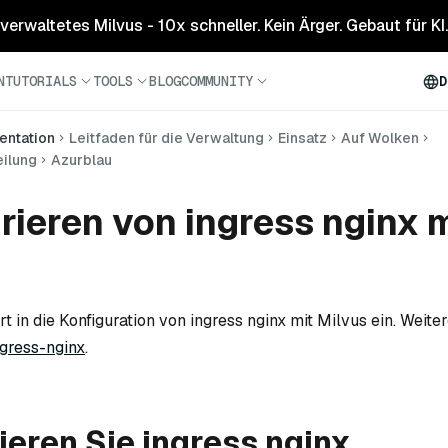
 verwaltetes Milvus - 10x schneller. Kein Ärger. Gebaut für KI.
N
TUTORIALS
TOOLS
BLOG
COMMUNITY
D
ntation
Leitfaden für die Verwaltung
Einsatz
Auf Wolken
eilung
Azurblau
rieren von ingress nginx m
 in die Konfiguration von ingress nginx mit Milvus ein. Weiter
ngress-nginx
.
ieren Sie ingress nginx