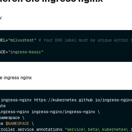
v.
BEL=
"milvustest"
# Your DNS label must be unique within i
ACE=
"ingress-basic"
ie ingress nginx
 ingress-nginx https://kubernetes.github.io/ingress-nginx
te

ingress-nginx ingress-nginx/ingress-nginx \

ace 
$NAMESPACE
 \

troller.service.annotations.
"service\.beta\.kubernetes\.