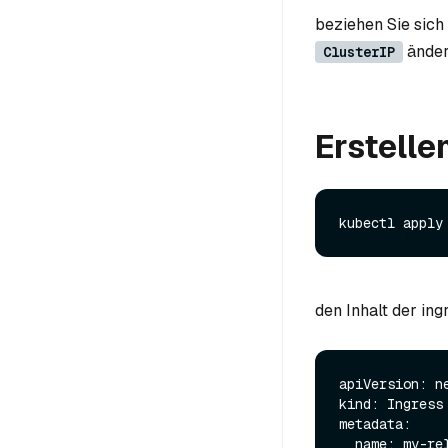
beziehen Sie sich
änder
ClusterIP
Erstelle
den Inhalt der ing
apiVersion: ne
kind: Ingress

metadata:

  name: my-release-milvus
