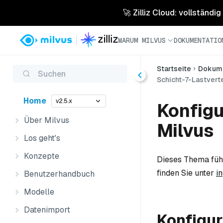
🚀 Zilliz Cloud: vollständig
WARUM MILVUS
DOKUMENTATIO
Startseite
Dokume
Suchen
Schicht-7-Lastvert
Home
v2.5.x
Konfigu
Über Milvus
Milvus
Los geht's
Konzepte
Dieses Thema führt
finden Sie unter
i
Benutzerhandbuch
Modelle
Datenimport
Konfigur