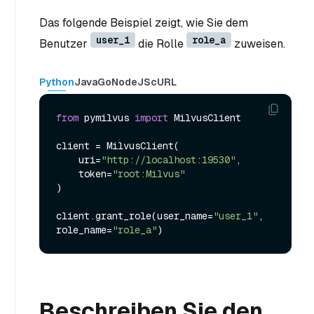
Das folgende Beispiel zeigt, wie Sie dem
user_1
role_a
Benutzer
die Rolle
zuweisen.
Python
Java
Go
NodeJS
cURL
from
 pymilvus 
import
 MilvusClient

client = MilvusClient(

    uri=
"http://localhost:19530"
,

    token=
"root:Milvus"
)

client.grant_role(user_name=
"user_1"
, 
role_name=
"role_a"
Beschreiben Sie den