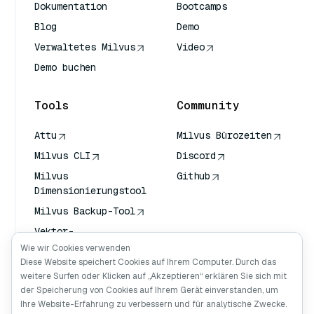
Dokumentation
Bootcamps
Blog
Demo
Verwaltetes Milvus
Video
Demo buchen
Tools
Community
Attu
Milvus Bürozeiten
Milvus CLI
Discord
Milvus
Github
Dimensionierungstool
Milvus Backup-Tool
Vektor-
Transportdienst
Wie wir Cookies verwenden
(VTS)
Diese Website speichert Cookies auf Ihrem Computer. Durch das
weitere Surfen oder Klicken auf „Akzeptieren“ erklären Sie sich mit
Deep Searcher
der Speicherung von Cookies auf Ihrem Gerät einverstanden, um
Claude Kontext
Ihre Website-Erfahrung zu verbessern und für analytische Zwecke.