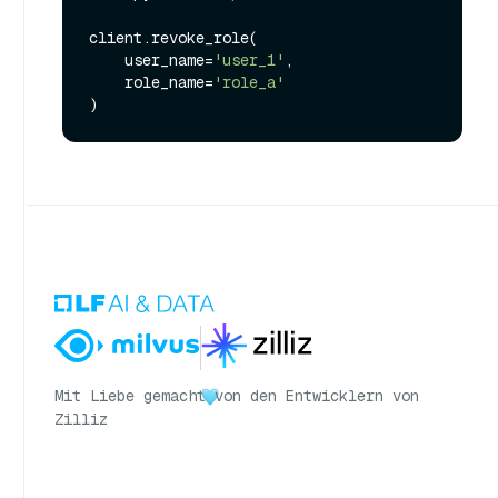
client.revoke_role(

    user_name=
'user_1'
,

    role_name=
'role_a'
Mit Liebe gemacht
von den Entwicklern von
Zilliz