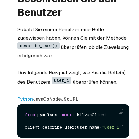
Benutzer
Sobald Sie einem Benutzer eine Rolle
zugewiesen haben, können Sie mit der Methode
describe_user()
überprüfen, ob die Zuweisung
erfolgreich war.
Das folgende Beispiel zeigt, wie Sie die Rolle(n)
user_1
des Benutzers
überprüfen können.
Python
Java
Go
NodeJS
cURL
from
 pymilvus 
import
 MilvusClient

client.describe_user(user_name=
"user_1"