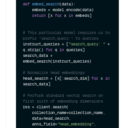
def
embed_search
(
data
):

    embeds = model.encode(data)

return
 [x 
for
 x 
in
 embeds]

# This particular model requires us to 
prefix 'search_query:' to queries
instruct_queries = [
"search_query: "
 + 
q.strip() 
for
 q 
in
 queries]

search_data = 
embed_search(instruct_queries)

# Normalize head embeddings
head_search = [x[:search_dim] 
for
 x 
in
search_data]

# Perform standard vector search on 
first sixth of embedding dimensions
res = client.search(

    collection_name=collection_name,

    data=head_search,

    anns_field=
"head_embedding"
,
