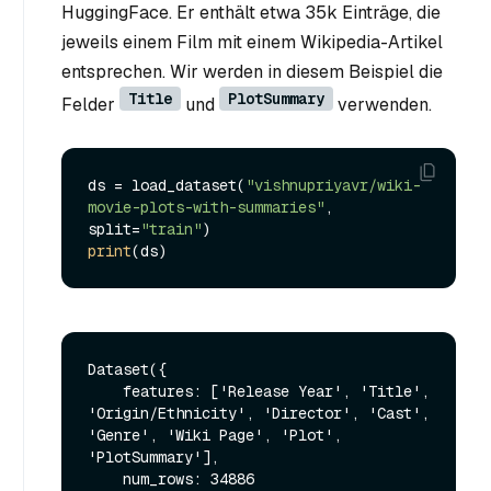
HuggingFace. Er enthält etwa 35k Einträge, die
jeweils einem Film mit einem Wikipedia-Artikel
entsprechen. Wir werden in diesem Beispiel die
Title
PlotSummary
Felder
und
verwenden.
ds = load_dataset(
"vishnupriyavr/wiki-
movie-plots-with-summaries"
, 
split=
"train"
print
Dataset({

    features: ['Release Year', 'Title', 
'Origin/Ethnicity', 'Director', 'Cast', 
'Genre', 'Wiki Page', 'Plot', 
'PlotSummary'],

    num_rows: 34886
