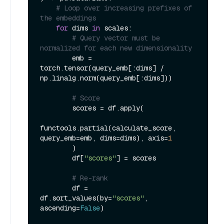
# Loop over increasing prefixes of 
the embeddings
for
 dims 
in
 scales:

# Query vector must be 
normalized for each new dimensionality
        emb = 
torch.tensor(query_emb[:dims] / 
np.linalg.norm(query_emb[:dims]))

# Score
        scores = df.apply(

functools.partial(calculate_score, 
query_emb=emb, dims=dims), axis=
1
        )

        df[
"scores"
] = scores

# Re-rank
        df = 
df.sort_values(by=
"scores"
, 
ascending=
False
)
