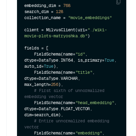
embedding_dim = 
768
search_dim = 
128
collection_name = 
"movie_embeddings"
client = MilvusClient(uri=
"./wiki-
movie-plots-matryoshka.db"
)

fields = [

    FieldSchema(name=
"id"
, 
dtype=DataType.INT64, is_primary=
True
, 
auto_id=
True
),

    FieldSchema(name=
"title"
, 
dtype=DataType.VARCHAR, 
max_length=
256
),

# First sixth of unnormalized 
embedding vector
    FieldSchema(name=
"head_embedding"
, 
dtype=DataType.FLOAT_VECTOR, 
dim=search_dim),

# Entire unnormalized embedding 
vector
    FieldSchema(name=
"embedding"
, 