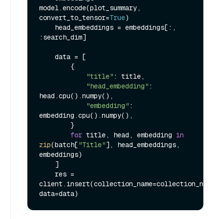
model.encode(plot_summary, 
convert_to_tensor=
True
)

    head_embeddings = embeddings[:, 
:search_dim]

    data = [

        {

"title"
: title,

"head_embedding"
: 
head.cpu().numpy(),

"embedding"
: 
embedding.cpu().numpy(),

        }

for
 title, head, embedding 
in
zip
(batch[
"Title"
], head_embeddings, 
embeddings)

    ]

    res = 
client.insert(collection_name=collection_name, 