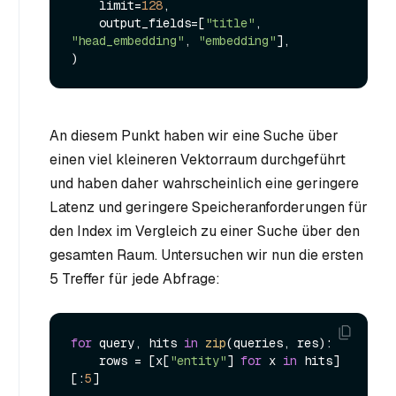
    limit=
128
,

    output_fields=[
"title"
, 
"head_embedding"
, 
"embedding"
],

An diesem Punkt haben wir eine Suche über
einen viel kleineren Vektorraum durchgeführt
und haben daher wahrscheinlich eine geringere
Latenz und geringere Speicheranforderungen für
den Index im Vergleich zu einer Suche über den
gesamten Raum. Untersuchen wir nun die ersten
5 Treffer für jede Abfrage:
for
 query, hits 
in
zip
(queries, res):

    rows = [x[
"entity"
] 
for
 x 
in
 hits]
[:
5
]
