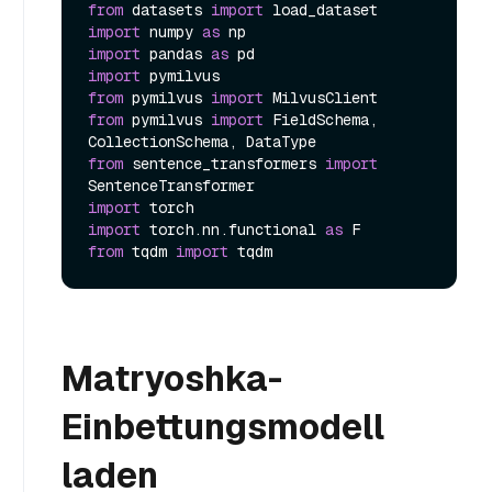
from
 datasets 
import
import
 numpy 
as
import
 pandas 
as
import
from
 pymilvus 
import
from
 pymilvus 
import
 FieldSchema, 
from
 sentence_transformers 
import
import
import
 torch.nn.functional 
as
from
 tqdm 
import
Matryoshka-
Einbettungsmodell
laden