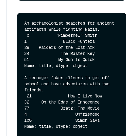
An archaeologist searches for ancient 
artifacts while fighting Nazis. 

 0           "Pimpernel" Smith

1               Black Hunters

29    Raiders of the Lost Ark

34             The Master Key

51            My Gun Is Quick

Name: title, dtype: object 

A teenager fakes illness to get off 
school and have adventures with two 
friends. 

 21               How I Live Now

32     On the Edge of Innocence

77             Bratz: The Movie

4                    Unfriended

108                  Simon Says

Name: title, dtype: object 
