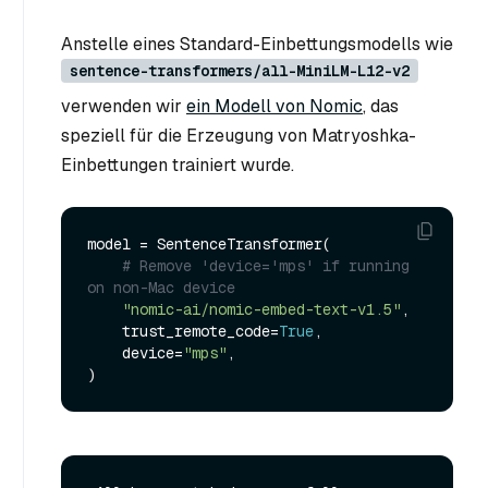
Anstelle eines Standard-Einbettungsmodells wie
sentence-transformers/all-MiniLM-L12-v2
verwenden wir
ein Modell von Nomic
, das
speziell für die Erzeugung von Matryoshka-
Einbettungen trainiert wurde.
model = SentenceTransformer(

# Remove 'device='mps' if running 
on non-Mac device
"nomic-ai/nomic-embed-text-v1.5"
,

    trust_remote_code=
True
,

    device=
"mps"
,
