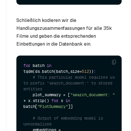
Schließlich kodieren wir die
Handlungszusammenfassungen für alle 35k
Filme und geben die entsprechenden
Einbettungen in die Datenbank ein.
for
 batch 
in
tqdm(ds.batch(batch_size=
512
)):

# This particular model requires us 
to prefix 'search_document:' to stored 
entities
    plot_summary = [
"search_document: "
+ x.strip() 
for
 x 
in
batch[
"PlotSummary"
]]

# Output of embedding model is 
unnormalized
    embeddings = 