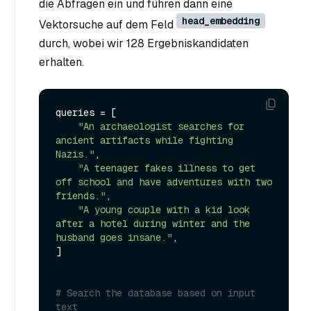
die Abfragen ein und führen dann eine
head_embedding
Vektorsuche auf dem Feld
durch, wobei wir 128 Ergebniskandidaten
erhalten.
queries = [

"An archaeologist searches for 
ancient artifacts while fighting 
Nazis."
,

"A teenager fakes illness to get 
off school and have adventures with two 
friends."
,

"A young couple with a kid look 
after a hotel during winter and the 
husband goes insane."
,

]

# Search the database based on input 
text