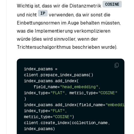
COSINE
Wichtig ist, dass wir die Distanzmetrik
IP
und nicht
verwenden, da wir sonst die
Einbettungsnormen im Auge behalten müssten,
was die Implementierung verkomplizieren
würde (dies wird sinnvoller, wenn der
Trichtersuchalgorithmus beschrieben wurde).
index_params = 
client.prepare_index_params()

index_params.add_index(

    field_name=
"head_embedding"
, 
index_type=
"FLAT"
, metric_type=
"COSINE"
)

index_params.add_index(field_name=
"embedding"
, 
index_type=
"FLAT"
, 
metric_type=
"COSINE"
)

client.create_index(collection_name, 