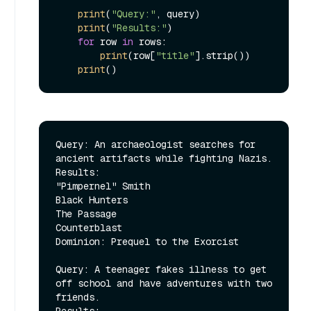
print
(
"Query:"
, query)

print
(
"Results:"
)

for
 row 
in
 rows:

print
(row[
"title"
].strip())

print
Query: An archaeologist searches for 
ancient artifacts while fighting Nazis.

Results:

"Pimpernel" Smith

Black Hunters

The Passage

Counterblast

Dominion: Prequel to the Exorcist

Query: A teenager fakes illness to get 
off school and have adventures with two 
friends.
