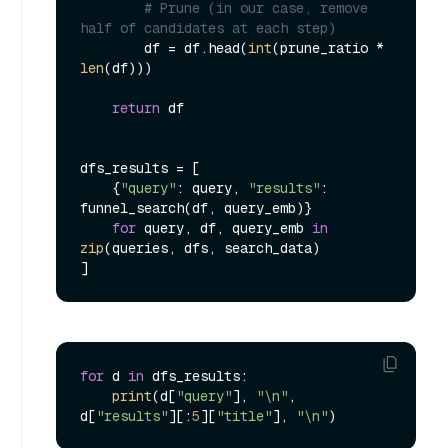
# Prune (in our case, remove 
half of candidates at each step)
        df = df.head(
int
(prune_ratio * 
len
(df)))

return
 df

dfs_results = [

    {
"query"
: query, 
"results"
: 
funnel_search(df, query_emb)}

for
 query, df, query_emb 
in
zip
(queries, dfs, search_data)

for
 d 
in
 dfs_results:

print
(d[
"query"
], 
"\n"
, 
d[
"results"
][:
5
][
"title"
], 
"\n"