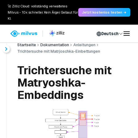
🚀 Zilliz Cloud: vollständig verwaltetes
Milvus - 10x schneller. Kein Ärger. Gebaut für
Jetzt kostenlos testen →
KI.
Deutsch
Startseite
Dokumentation
Anleitungen
Trichtersuche mit Matrjoschka-Einbettungen
Trichtersuche mit
Matryoshka-
Embeddings