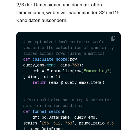
2/3 der Dimensionen
und dann mit
allen
Dimensionen
, wobei wir nacheinander 32 und 16
Kandidaten aussondern.
# An optimized implementation would 
vectorize the calculation of similarity 
scores across rows (using a matrix)
def
calculate_score
(
row, 
query_emb=
None
, dims=
768
):

    emb = F.normalize(row[
"embedding"
]
[:dims], dim=-
1
)

return
 (emb @ query_emb).item()

# You could also add a top-K parameter 
as a termination condition
def
funnel_search
(
    df: pd.DataFrame, query_emb, 
scales=[
256
, 
512
, 
768
], prune_ratio=
0.5
) -> pd.DataFrame:
