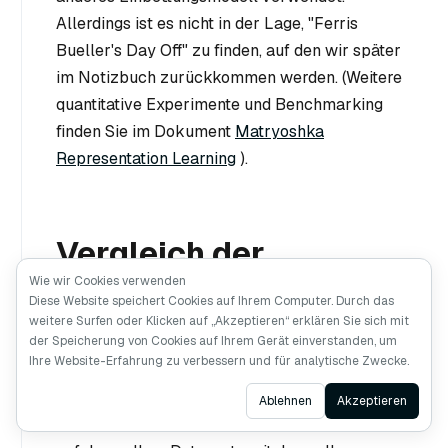
Allerdings ist es nicht in der Lage, "Ferris
Bueller's Day Off" zu finden, auf den wir später
im Notizbuch zurückkommen werden. (Weitere
quantitative Experimente und Benchmarking
finden Sie im Dokument
Matryoshka
Representation Learning
).
Vergleich der
Wie wir Cookies verwenden
Trichtersuche mit der
Diese Website speichert Cookies auf Ihrem Computer. Durch das
weitere Surfen oder Klicken auf „Akzeptieren“ erklären Sie sich mit
regulären Suche
der Speicherung von Cookies auf Ihrem Gerät einverstanden, um
Ihre Website-Erfahrung zu verbessern und für analytische Zwecke.
Vergleichen wir die Ergebnisse unserer
Ask AI
Ablehnen
Akzeptieren
Trichtersuche mit einer normalen Vektorsuche