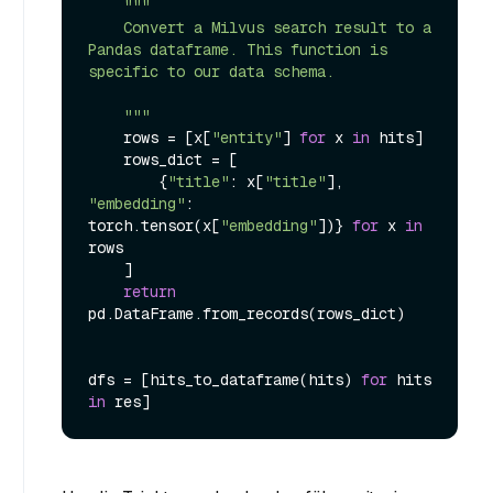
"""

    Convert a Milvus search result to a 
Pandas dataframe. This function is 
specific to our data schema.

    """
    rows = [x[
"entity"
] 
for
 x 
in
 hits]

    rows_dict = [

        {
"title"
: x[
"title"
], 
"embedding"
: 
torch.tensor(x[
"embedding"
])} 
for
 x 
in
rows

    ]

return
pd.DataFrame.from_records(rows_dict)

dfs = [hits_to_dataframe(hits) 
for
 hits 
in