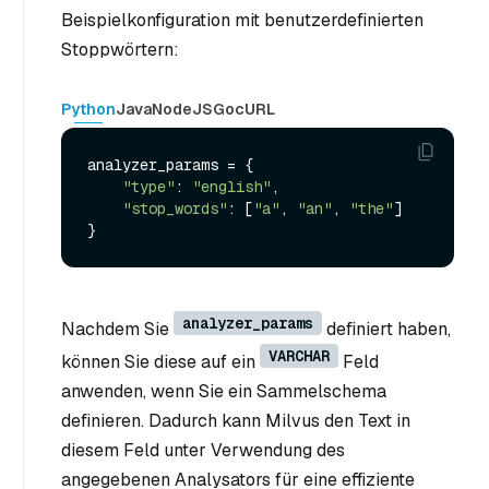
Beispielkonfiguration mit benutzerdefinierten
Stoppwörtern:
Python
Java
NodeJS
Go
cURL
analyzer_params = {

"type"
: 
"english"
,

"stop_words"
: [
"a"
, 
"an"
, 
"the"
]

analyzer_params
Nachdem Sie
definiert haben,
VARCHAR
können Sie diese auf ein
Feld
anwenden, wenn Sie ein Sammelschema
definieren. Dadurch kann Milvus den Text in
diesem Feld unter Verwendung des
angegebenen Analysators für eine effiziente