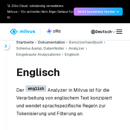
🚀 Zilliz Cloud: vollständig verwaltetes
Milvus - 10x schneller. Kein Ärger. Gebaut für
Jetzt kostenlos testen →
KI.
Deutsch
Startseite
Dokumentation
Benutzerhandbuch
Schema &amp; Datenfelder
Analyzer
Eingebaute Analysatoren
Englisch
Englisch
english
Der
Analyzer in Milvus ist für die
Verarbeitung von englischem Text konzipiert
und wendet sprachspezifische Regeln zur
Tokenisierung und Filterung an.