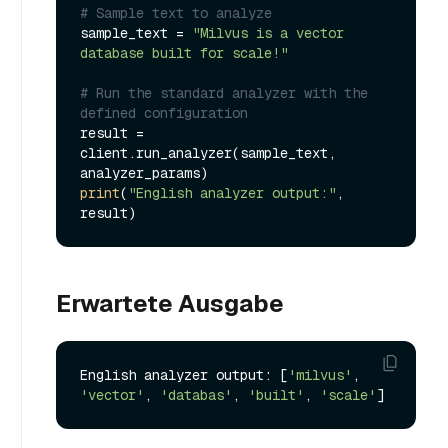
# Sample text to analyze
sample_text = 
"Milvus is a vector 
database built for scale!"
# Run the standard analyzer with the 
defined configuration
result = 
client.run_analyzer(sample_text, 
print
(
"English analyzer output:"
, 
Erwartete Ausgabe
English analyzer output: [
'milvus'
, 
'vector'
, 
'databas'
, 
'built'
, 
'scale'