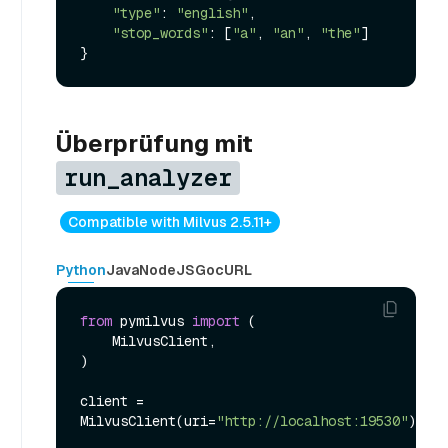
"type"
: 
"english"
,

"stop_words"
: [
"a"
, 
"an"
, 
"the"
]

Überprüfung mit
run_analyzer
Compatible with Milvus 2.5.11+
Python
Java
NodeJS
Go
cURL
from
 pymilvus 
import
 (

    MilvusClient,

)

client = 
MilvusClient(uri=
"http://localhost:19530"
)
