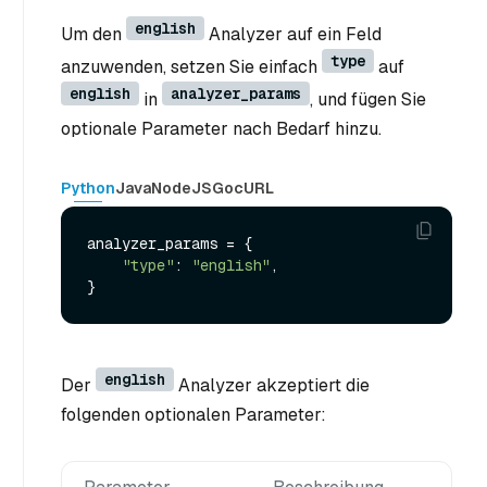
english
Um den
Analyzer auf ein Feld
type
anzuwenden, setzen Sie einfach
auf
english
analyzer_params
in
, und fügen Sie
optionale Parameter nach Bedarf hinzu.
Python
Java
NodeJS
Go
cURL
analyzer_params = {

"type"
: 
"english"
,

english
Der
Analyzer akzeptiert die
folgenden optionalen Parameter: