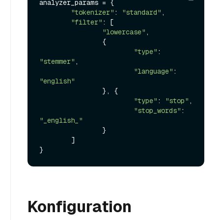
analyzer_params = {

"tokenizer"
: 
"standard"
,

"filter"
: [

"lowercase"
,

                {

"type"
: 
"stemmer"
,

"language"
: 
"english"
                }, {

"type"
: 
"stop"
,

"stop_words"
: 
"_english_"
                }

        ]

Konfiguration