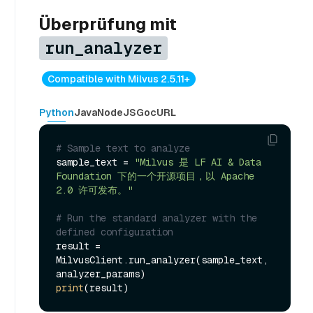
Überprüfung mit
run_analyzer
Compatible with Milvus 2.5.11+
Python
Java
NodeJS
Go
cURL
# Sample text to analyze
sample_text = 
"Milvus 是 LF AI & Data 
Foundation 下的一个开源项目，以 Apache 
2.0 许可发布。"
# Run the standard analyzer with the 
defined configuration
result = 
MilvusClient.run_analyzer(sample_text, 
print