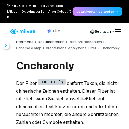
🚀 Zilliz Cloud: vollständig verwaltetes
Milvus - 10x schneller. Kein Ärger. Gebaut für
Jetzt kostenlos testen →
KI.
Deutsch
Startseite
Dokumentation
Benutzerhandbuch
Schema &amp; Datenfelder
Analyzer
Filter
Cncharonly
Cncharonly
cncharonly
Der Filter
entfernt Token, die nicht-
chinesische Zeichen enthalten. Dieser Filter ist
nützlich, wenn Sie sich ausschließlich auf
chinesischen Text konzentrieren und alle Token
herausfiltern möchten, die andere Schriftzeichen,
Zahlen oder Symbole enthalten.