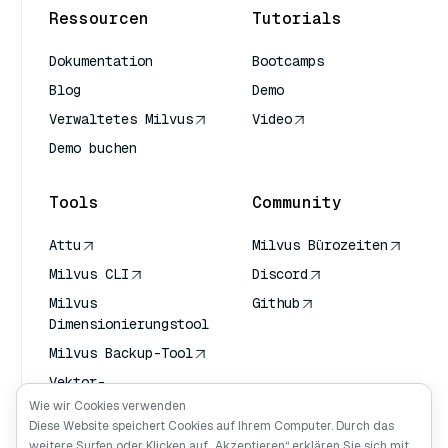
Ressourcen
Tutorials
Dokumentation
Bootcamps
Blog
Demo
Verwaltetes Milvus
Video
Demo buchen
Tools
Community
Attu
Milvus Bürozeiten
Milvus CLI
Discord
Milvus
Github
Dimensionierungstool
Milvus Backup-Tool
Vektor-
Transportdienst
Wie wir Cookies verwenden
(VTS)
Diese Website speichert Cookies auf Ihrem Computer. Durch das
weitere Surfen oder Klicken auf „Akzeptieren“ erklären Sie sich mit