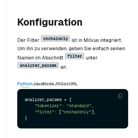
Konfiguration
cncharonly
Der Filter
ist in Milvus integriert.
Um ihn zu verwenden, geben Sie einfach seinen
filter
Namen im Abschnitt
unter
analyzer_params
an.
Python
Java
NodeJS
Go
cURL
analyzer_params = {

"tokenizer"
: 
"standard"
,

"filter"
: [
"cncharonly"
],
