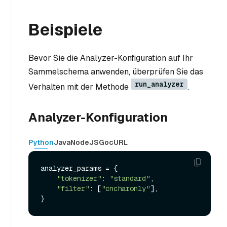
Beispiele
Bevor Sie die Analyzer-Konfiguration auf Ihr
Sammelschema anwenden, überprüfen Sie das
run_analyzer
Verhalten mit der Methode
.
Analyzer-Konfiguration
Python
Java
NodeJS
Go
cURL
analyzer_params = {

"tokenizer"
: 
"standard"
,

"filter"
: [
"cncharonly"
],
