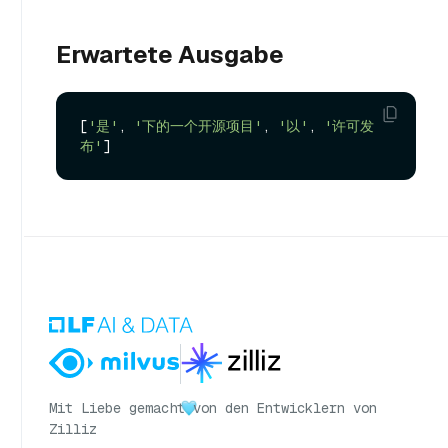
Erwartete Ausgabe
[
'是'
, 
'下的一个开源项目'
, 
'以'
, 
'许可发
布'
Mit Liebe gemacht
von den Entwicklern von
Zilliz