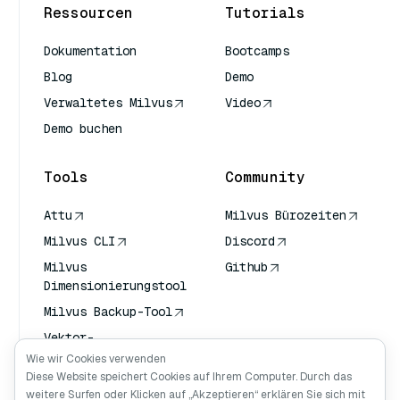
Ressourcen
Tutorials
Dokumentation
Bootcamps
Blog
Demo
Verwaltetes Milvus
Video
Demo buchen
Tools
Community
Attu
Milvus Bürozeiten
Milvus CLI
Discord
Milvus
Github
Dimensionierungstool
Milvus Backup-Tool
Vektor-
Transportdienst
Wie wir Cookies verwenden
(VTS)
Diese Website speichert Cookies auf Ihrem Computer. Durch das
weitere Surfen oder Klicken auf „Akzeptieren“ erklären Sie sich mit