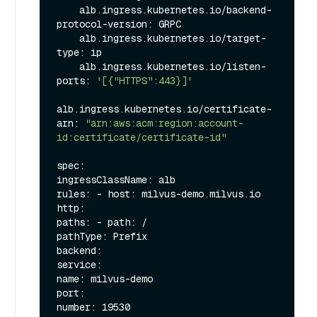
    alb.ingress.kubernetes.io/backend-
protocol-version: GRPC

    alb.ingress.kubernetes.io/target-
type: ip

    alb.ingress.kubernetes.io/listen-
ports: 
'[{"HTTPS":443}]'
alb.ingress.kubernetes.io/certificate-
arn: 
"arn:aws:acm:region:account-
id:certificate/certificate-id"
spec:

ingressClassName: alb

rules: - host: milvus-demo.milvus.io

http:

paths: - path: /

pathType: Prefix

backend:

service:

name: milvus-demo

port:
