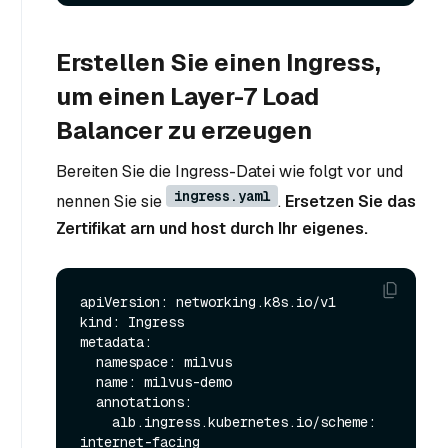
Erstellen Sie einen Ingress,
um einen Layer-7 Load
Balancer zu erzeugen
Bereiten Sie die Ingress-Datei wie folgt vor und
ingress.yaml
nennen Sie sie
.
Ersetzen Sie das
Zertifikat arn und host durch Ihr eigenes.
apiVersion: networking.k8s.io/v1

kind: Ingress

metadata:

  namespace: milvus

  name: milvus-demo

  annotations:

    alb.ingress.kubernetes.io/scheme: 
internet-facing
