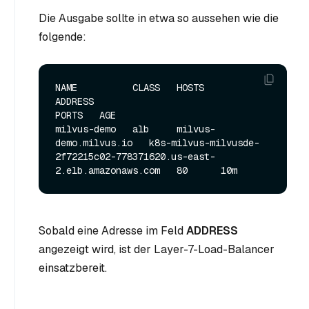
Die Ausgabe sollte in etwa so aussehen wie die
folgende:
NAME          CLASS   HOSTS                   
ADDRESS                                                                
PORTS   AGE

milvus-demo   alb     milvus-
demo.milvus.io   k8s-milvus-milvusde-
2f72215c02-778371620.us-east-
Sobald eine Adresse im Feld
ADDRESS
angezeigt wird, ist der Layer-7-Load-Balancer
einsatzbereit.