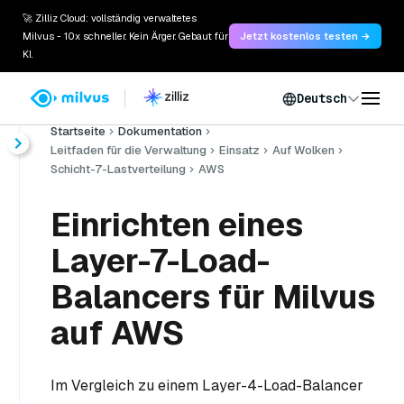
🚀 Zilliz Cloud: vollständig verwaltetes
Milvus - 10x schneller. Kein Ärger. Gebaut für
Jetzt kostenlos testen →
KI.
Deutsch
Startseite
Dokumentation
Leitfaden für die Verwaltung
Einsatz
Auf Wolken
Schicht-7-Lastverteilung
AWS
Einrichten eines
Layer-7-Load-
Balancers für Milvus
auf AWS
Im Vergleich zu einem Layer-4-Load-Balancer