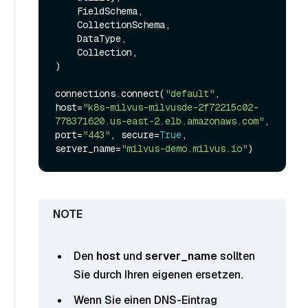
    FieldSchema,

    CollectionSchema,

    DataType,

    Collection,

)

connections.connect(
"default"
, 
host=
"k8s-milvus-milvusde-2f72215c02-
778371620.us-east-2.elb.amazonaws.com"
, 
port=
"443"
, secure=
True
, 
server_name=
"milvus-demo.milvus.io"
Den
host
und
server_name
sollten
Sie durch Ihren eigenen ersetzen.
Wenn Sie einen DNS-Eintrag