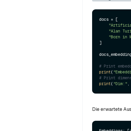
docs = [

"Artifici
"Alan Tur
"Born in 
]

docs_embeddin
# Print embed
print
(
"Embedd
# Print dimen
print
(
"Dim:"
,
Die erwartete Aus
Embeddings: [