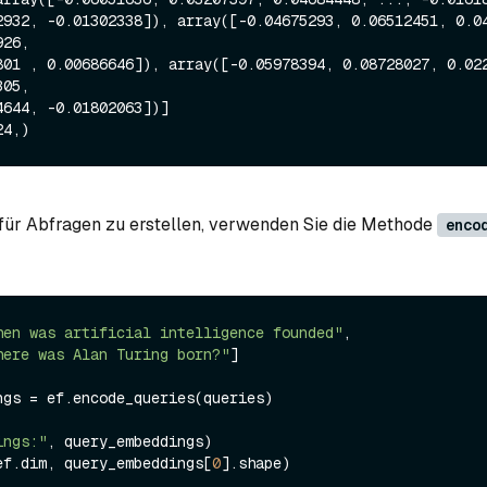
26,

05,

für Abfragen zu erstellen, verwenden Sie die Methode
enco
hen was artificial intelligence founded"
,

here was Alan Turing born?"
]

ngs = ef.encode_queries(queries)

ings:"
ef.dim, query_embeddings[
0