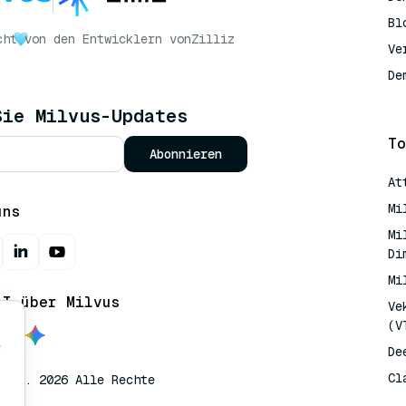
Bl
cht
von den Entwicklern von
Zilliz
Ve
De
Sie Milvus-Updates
To
Abonnieren
At
Mi
uns
Mi
Di
Mi
AI über Milvus
Ve
(V
e
De
Cl
lvus. 2026 Alle Rechte