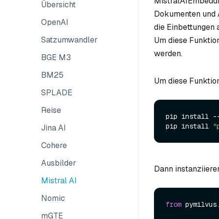
MistralAIEmbeddin
Übersicht
Dokumenten und A
OpenAI
die Einbettungen 
Satzumwandler
Um diese Funktion
werden.
BGE M3
BM25
Um diese Funktion
SPLADE
Reise
pip install --
pip install 
"
Jina AI
Cohere
Ausbilder
Dann instanziiere
Mistral AI
Nomic
from
 pymilvus
mGTE