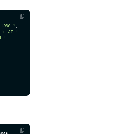
 1956."
,

 in AI."
,

d."
,

958,
