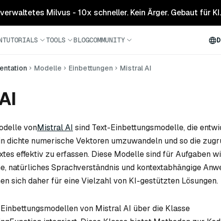
 verwaltetes Milvus - 10x schneller. Kein Ärger. Gebaut für KI.
N
TUTORIALS
TOOLS
BLOG
COMMUNITY
D
ntation
Modelle
Einbettungen
Mistral AI
AI
odelle von
Mistral AI
sind Text-Einbettungsmodelle, die entwi
in dichte numerische Vektoren umzuwandeln und so die zugr
tes effektiv zu erfassen. Diese Modelle sind für Aufgaben w
e, natürliches Sprachverständnis und kontextabhängige An
nen sich daher für eine Vielzahl von KI-gestützten Lösungen.
n Einbettungsmodellen von Mistral AI über die Klasse