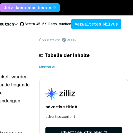
Jetzt kostenlos testen →
Verwaltetes Milvus
eutsch
Stern
45.5K
Demo buchen
Übersetzt von
Tabelle der Inhalte
Mistral AI
ckelt wurden,
unde liegende
ie
wendungen
advertise.titleA
advertise.content
advertise.ctaLabel