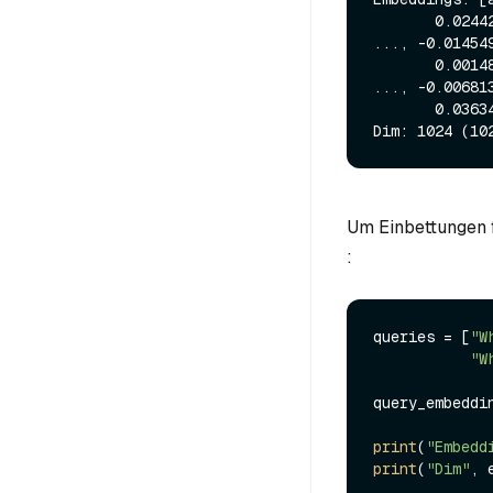
       0.02442932, -0.01302338]), array([-0.04675293, 0.06512451, 0.04290771, 
..., -0.014549
       0.0014801 , 0.00686646]), array([-0.05978394, 0.08728027, 0.02217102, 
..., -0.006813
       0.03634644, -0.01802063])]

Um Einbettungen 
:
queries = [
"W
"W
query_embeddi
print
(
"Embedd
print
(
"Dim"
, 