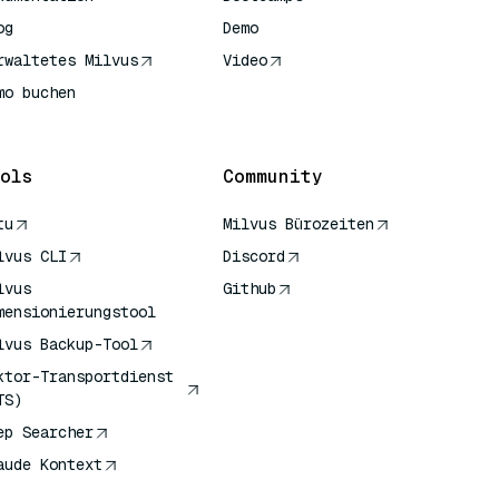
og
Demo
rwaltetes Milvus
Video
mo buchen
ols
Community
tu
Milvus Bürozeiten
lvus CLI
Discord
lvus
Github
mensionierungstool
lvus Backup-Tool
ktor-Transportdienst
TS)
ep Searcher
aude Kontext