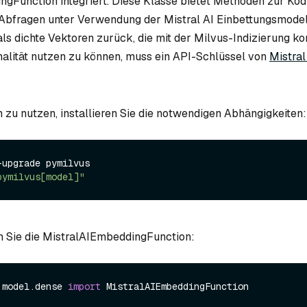
gFunction integriert. Diese Klasse bietet Methoden zur Kod
bfragen unter Verwendung der Mistral AI Einbettungsmodel
als dichte Vektoren zurück, die mit der Milvus-Indizierung ko
alität nutzen zu können, muss ein API-Schlüssel von
Mistral
 zu nutzen, installieren Sie die notwendigen Abhängigkeiten:
upgrade pymilvus

pymilvus[model]"
n Sie die MistralAIEmbeddingFunction:
.model.dense 
import
 MistralAIEmbeddingFunction
