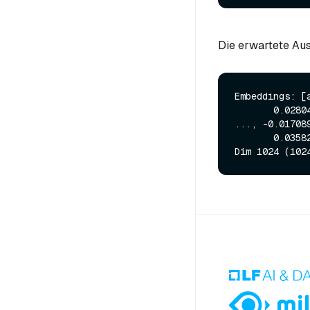
Die erwartete Aus
Embeddings: [
       0.02804565, 0.00600815]), array([-0.05938721, 0.07098389, 0.01773071, 
..., -0.017089
       0.03582764, 0.00366592])]
