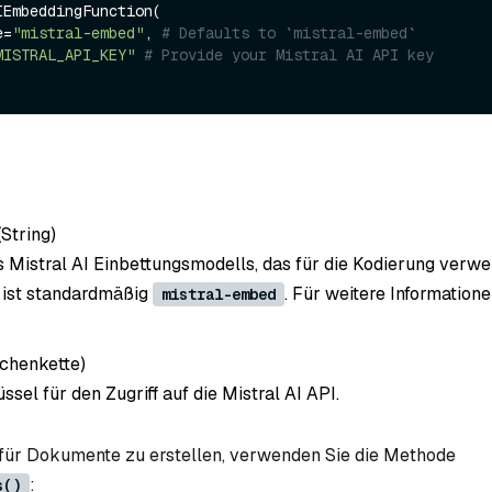
EmbeddingFunction(

e=
"mistral-embed"
, 
# Defaults to `mistral-embed`
MISTRAL_API_KEY"
# Provide your Mistral AI API key
(String
)
Mistral AI Einbettungsmodells, das für die Kodierung verw
t ist standardmäßig
. Für weitere Information
mistral-embed
ichenkette
)
sel für den Zugriff auf die Mistral AI API.
für Dokumente zu erstellen, verwenden Sie die Methode
:
s()