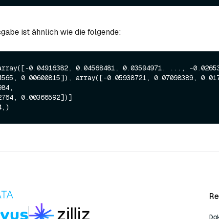
gabe ist ähnlich wie die folgende:
array([-0.04916382, 0.04568481, 0.03594971, ..., -0.02653
84,

Re
Do