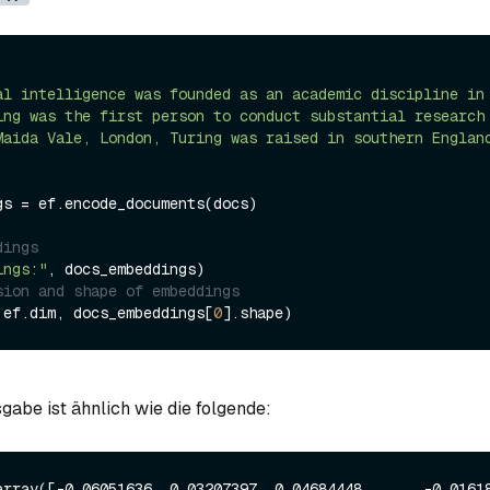
al intelligence was founded as an academic discipline in
ing was the first person to conduct substantial research
Maida Vale, London, Turing was raised in southern Englan
gs = ef.encode_documents(docs)

dings
ings:"
sion and shape of embeddings
 ef.dim, docs_embeddings[
0
gabe ist ähnlich wie die folgende:
array([-0.06051636, 0.03207397, 0.04684448, ..., -0.01618