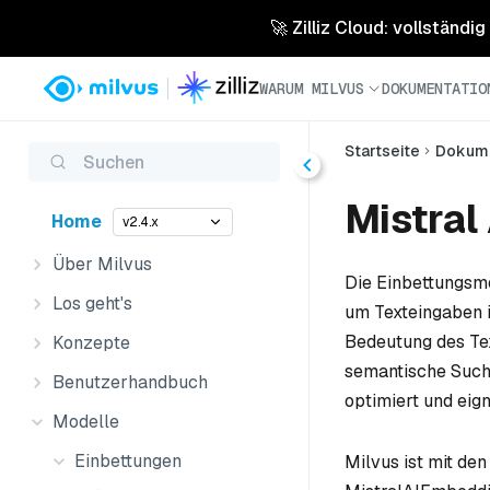
🚀 Zilliz Cloud: vollständig
WARUM MILVUS
DOKUMENTATIO
Startseite
Dokume
Suchen
Mistral 
Home
v2.4.x
Über Milvus
Die Einbettungsm
Los geht's
um Texteingaben 
Bedeutung des Tex
Konzepte
semantische Such
Benutzerhandbuch
optimiert und eig
Modelle
Einbettungen
Milvus ist mit de