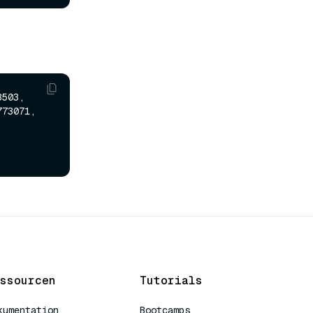
503,

ssourcen
Tutorials
kumentation
Bootcamps