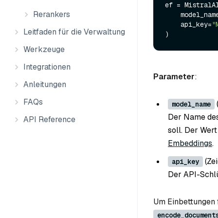
ef = MistralAI
Rerankers
    model_nam
    api_key=
"
Leitfaden für die Verwaltung
Werkzeuge
Integrationen
Parameter
:
Anleitungen
FAQs
model_name
Der Name des 
API Reference
soll. Der Wer
Embeddings
.
(Ze
api_key
Der API-Schlüs
Um Einbettungen 
encode_document