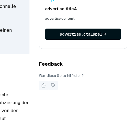
schnelle
advertise.titleA
advertise.content
 einen
advertise.ctaLabel
Feedback
War diese Seite hilfreich?
ente
lizierung der
n von der
auf