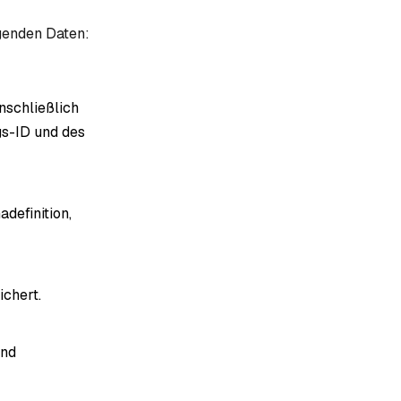
genden Daten:
nschließlich
s-ID und des
definition,
ichert.
und