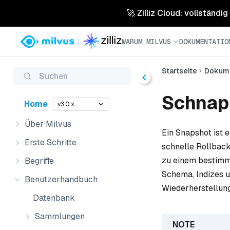
🚀 Zilliz Cloud: vollständig
WARUM MILVUS
DOKUMENTATIO
Startseite
Dokume
Suchen
Schnap
Home
v3.0.x
Über Milvus
Ein Snapshot ist 
Erste Schritte
schnelle Rollback
zu einem bestimmt
Begriffe
Schema, Indizes u
Benutzerhandbuch
Wiederherstellung
Datenbank
Sammlungen