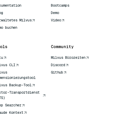
kumentation
Bootcamps
og
Demo
rwaltetes Milvus
Video
mo buchen
ols
Community
tu
Milvus Bürozeiten
lvus CLI
Discord
lvus
Github
mensionierungstool
lvus Backup-Tool
ktor-Transportdienst
TS)
ep Searcher
aude Kontext