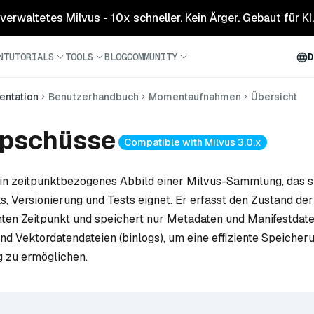
 verwaltetes Milvus - 10x schneller. Kein Ärger. Gebaut für KI.
N
TUTORIALS
TOOLS
BLOG
COMMUNITY
D
ntation
Benutzerhandbuch
Momentaufnahmen
Übersicht
pschüsse
Compatible with Milvus 3.0.x
ein zeitpunktbezogenes Abbild einer Milvus-Sammlung, das si
s, Versionierung und Tests eignet. Er erfasst den Zustand d
en Zeitpunkt und speichert nur Metadaten und Manifestdate
nd Vektordatendateien (binlogs), um eine effiziente Speicher
 zu ermöglichen.