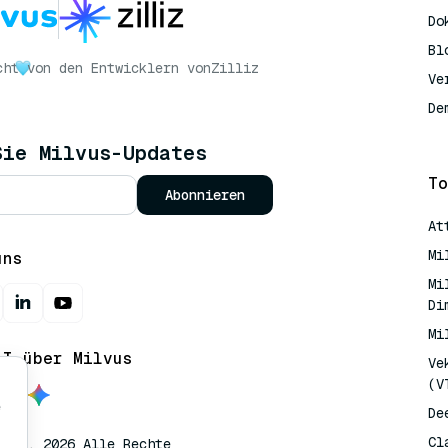
Do
Bl
cht
von den Entwicklern von
Zilliz
Ve
De
Sie Milvus-Updates
To
Abonnieren
At
Mi
uns
Mi
Di
Mi
AI über Milvus
Ve
(V
e
De
Cl
lvus. 2026 Alle Rechte