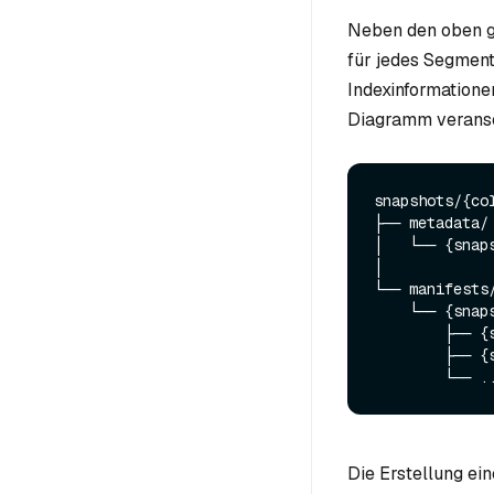
Neben den oben g
für jedes Segmen
Indexinformatione
Diagramm veransc
snapshots/{col
├── metadata/

│   └── {snap
│

└── manifests/
    └── {snapshot_id}/             # Directory for each snapshot

        ├── {segment_id_1}.avro    # Individual segment manifest (Avro format)

        ├── {segment_id_2}.avro

Die Erstellung ei