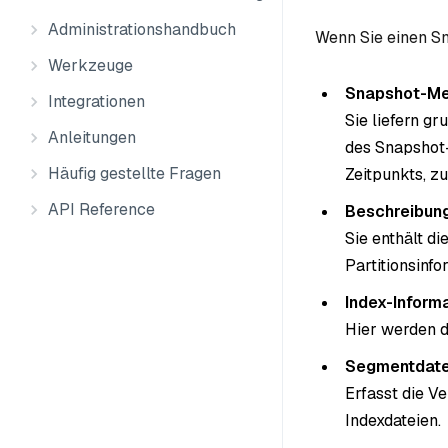
Administrationshandbuch
Wenn Sie einen Sn
Werkzeuge
Snapshot-Me
Integrationen
Sie liefern gr
Anleitungen
des Snapshot
Häufig gestellte Fragen
Zeitpunkts, zu
API Reference
Beschreibun
Sie enthält d
Partitionsinf
Index-Inform
Hier werden d
Segmentdat
Erfasst die V
Indexdateien.