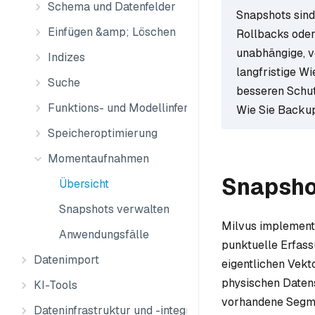
Schema und Datenfelder
Snapshots sind
Einfügen &amp; Löschen
Rollbacks oder
unabhängige, v
Indizes
langfristige W
Suche
besseren Schut
Funktions- und Modellinferenz
Wie Sie Backup
Speicheroptimierung
Momentaufnahmen
Snapsho
Übersicht
Snapshots verwalten
Milvus implementi
Anwendungsfälle
punktuelle Erfass
Datenimport
eigentlichen Vekt
physischen Datens
KI-Tools
vorhandene Segme
Dateninfrastruktur und -integration