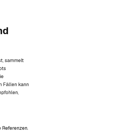
nd
st, sammelt
ots
ie
n Fällen kann
mpfohlen,
 Referenzen.