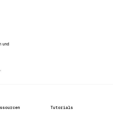
n und
.
ssourcen
Tutorials