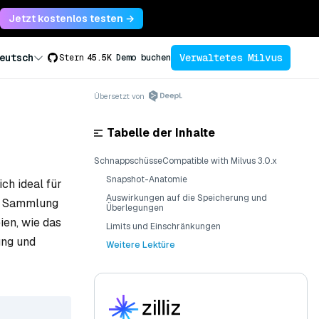
Jetzt kostenlos testen →
Verwaltetes Milvus
eutsch
Stern
45.5K
Demo buchen
Übersetzt von
Tabelle der Inhalte
SchnappschüsseCompatible with Milvus 3.0.x
Snapshot-Anatomie
ch ideal für
Auswirkungen auf die Speicherung und
er Sammlung
Überlegungen
ien, wie das
Limits und Einschränkungen
ung und
Weitere Lektüre