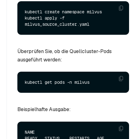
kubectl create namespace milvus

kubectl apply -f 
Überprüfen Sie, ob die Quellcluster-Pods
ausgeführt werden:
Beispielhafte Ausgabe:
NAME                                                   
READY   STATUS    RESTARTS   AGE
