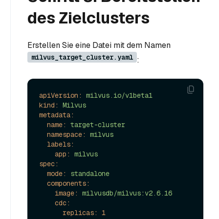
des Zielclusters
Erstellen Sie eine Datei mit dem Namen
milvus_target_cluster.yaml
:
apiVersion:
milvus.io/v1beta1
kind:
Milvus
metadata:
name:
target-cluster
namespace:
milvus
labels:
app:
milvus
spec:
mode:
standalone
components:
image:
milvusdb/milvus:v2.6.16
cdc:
replicas:
1