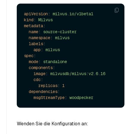
apiVersion:
milvus.io/v1beta1
kind:
Milvus
metadata:
name:
source-cluster
namespace:
milvus
labels:
app:
milvus
spec:
mode:
standalone
components:
image:
milvusdb/milvus:v2.6.16
cdc:
replicas:
1
dependencies:
msgStreamType:
woodpecker
Wenden Sie die Konfiguration an: