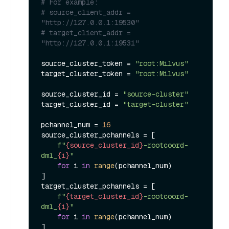
# For example:
# source_client_addr = 
"http://127.0.0.1:19530"
# target_client_addr = 
"http://127.0.0.1:19531"
source_cluster_token = 
"root:Milvus"
target_cluster_token = 
"root:Milvus"
source_cluster_id = 
"source-cluster"
target_cluster_id = 
"target-cluster"
pchannel_num = 
16
source_cluster_pchannels = [

f"
{source_cluster_id}
-rootcoord-
dml_
{i}
"
for
 i 
in
range
(pchannel_num)

]

target_cluster_pchannels = [

f"
{target_cluster_id}
-rootcoord-
dml_
{i}
"
for
 i 
in
range
(pchannel_num)
