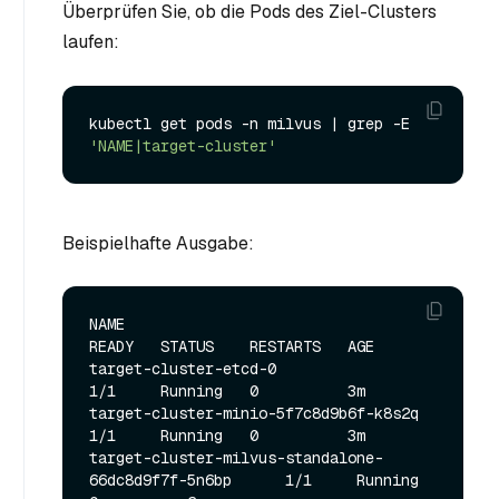
Überprüfen Sie, ob die Pods des Ziel-Clusters
laufen:
kubectl get pods -n milvus | grep -E 
'NAME|target-cluster'
Beispielhafte Ausgabe:
NAME                                                   
READY   STATUS    RESTARTS   AGE

target-cluster-etcd-0                                  
1/1     Running   0          3m

target-cluster-minio-5f7c8d9b6f-k8s2q                  
1/1     Running   0          3m

target-cluster-milvus-standalone-
66dc8d9f7f-5n6bp      1/1     Running   