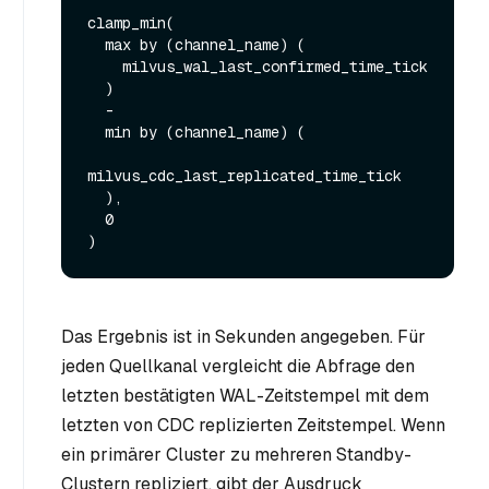
clamp_min(

  max by (channel_name) (

    milvus_wal_last_confirmed_time_tick

  )

  -

  min by (channel_name) (

milvus_cdc_last_replicated_time_tick

  ),

  0

Das Ergebnis ist in Sekunden angegeben. Für
jeden Quellkanal vergleicht die Abfrage den
letzten bestätigten WAL-Zeitstempel mit dem
letzten von CDC replizierten Zeitstempel. Wenn
ein primärer Cluster zu mehreren Standby-
Clustern repliziert, gibt der Ausdruck