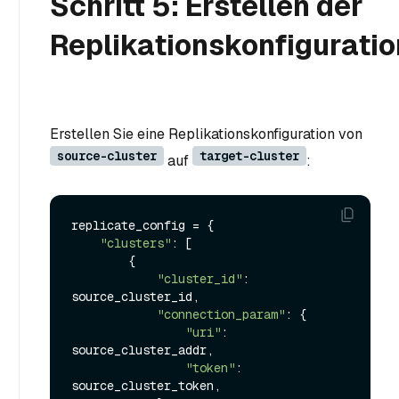
Schritt 5: Erstellen der
Replikationskonfiguratio
Erstellen Sie eine Replikationskonfiguration von
source-cluster
target-cluster
auf
:
replicate_config = {

"clusters"
: [

        {

"cluster_id"
: 
source_cluster_id,

"connection_param"
: {

"uri"
: 
source_cluster_addr,

"token"
: 
source_cluster_token,
