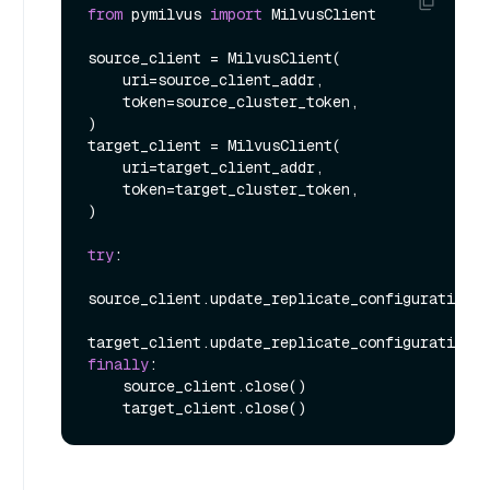
from
 pymilvus 
import
 MilvusClient

source_client = MilvusClient(

    uri=source_client_addr,

    token=source_cluster_token,

)

target_client = MilvusClient(

    uri=target_client_addr,

    token=target_cluster_token,

)

try
:

source_client.update_replicate_configuration(*
finally
:

    source_client.close()
