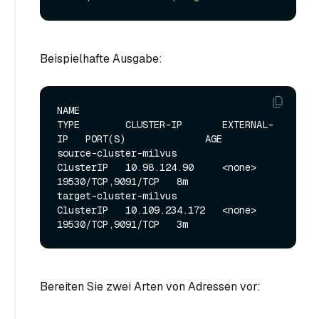
Beispielhafte Ausgabe:
NAME                                  
TYPE        CLUSTER-IP       EXTERNAL-
IP   PORT(S)              AGE

source-cluster-milvus                 
ClusterIP   10.98.124.90     <none>        
19530/TCP,9091/TCP   8m

target-cluster-milvus                 
ClusterIP   10.109.234.172   <none>        
Bereiten Sie zwei Arten von Adressen vor: