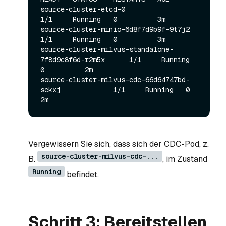
source-cluster-etcd-0                                  
1/1     Running   0          3m

source-cluster-minio-6d8f7d9b9f-9t7j2                  
1/1     Running   0          3m

source-cluster-milvus-standalone-
7f8d9c8f6d-r2m5x      1/1     Running   
0          2m

source-cluster-milvus-cdc-66d64747bd-
sckxj             1/1     Running   0          
Vergewissern Sie sich, dass sich der CDC-Pod, z.
source-cluster-milvus-cdc-...
B.
, im Zustand
Running
befindet.
Schritt 3: Bereitstellen