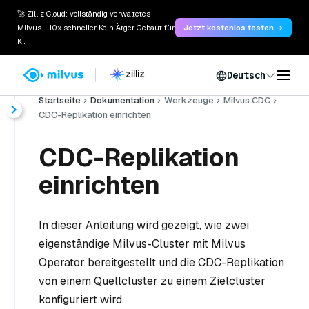
🚀 Zilliz Cloud: vollständig verwaltetes
Milvus - 10x schneller. Kein Ärger. Gebaut für
Jetzt kostenlos testen →
KI.
Deutsch
Startseite
Dokumentation
Werkzeuge
Milvus CDC
CDC-Replikation einrichten
CDC-Replikation
einrichten
In dieser Anleitung wird gezeigt, wie zwei
eigenständige Milvus-Cluster mit Milvus
Operator bereitgestellt und die CDC-Replikation
von einem Quellcluster zu einem Zielcluster
konfiguriert wird.