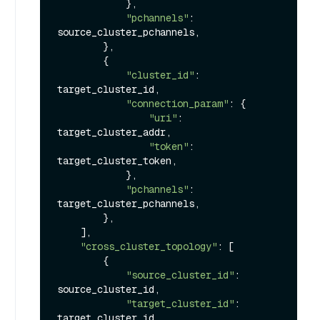
            },

"pchannels"
: 
source_cluster_pchannels,

        },

        {

"cluster_id"
: 
target_cluster_id,

"connection_param"
: {

"uri"
: 
target_cluster_addr,

"token"
: 
target_cluster_token,

            },

"pchannels"
: 
target_cluster_pchannels,

        },

    ],

"cross_cluster_topology"
: [

        {

"source_cluster_id"
: 
source_cluster_id,

"target_cluster_id"
: 
target_cluster_id,
