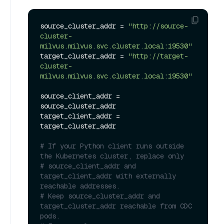
source_cluster_addr = 
"http://source-
cluster-
milvus.milvus.svc.cluster.local:19530"
target_cluster_addr = 
"http://target-
cluster-
milvus.milvus.svc.cluster.local:19530"
source_client_addr = 
source_cluster_addr

target_client_addr = 
target_cluster_addr

# If your Python client runs outside 
the Kubernetes cluster, replace only
# source_client_addr and 
target_client_addr with externally 
reachable addresses.
# Keep source_cluster_addr and 
target_cluster_addr reachable from CDC 
pods.