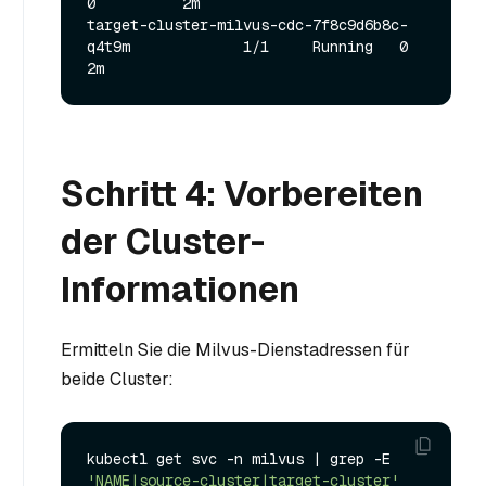
0          2m

target-cluster-milvus-cdc-7f8c9d6b8c-
q4t9m             1/1     Running   0          
Schritt 4: Vorbereiten
der Cluster-
Informationen
Ermitteln Sie die Milvus-Dienstadressen für
beide Cluster:
kubectl get svc -n milvus | grep -E 
'NAME|source-cluster|target-cluster'