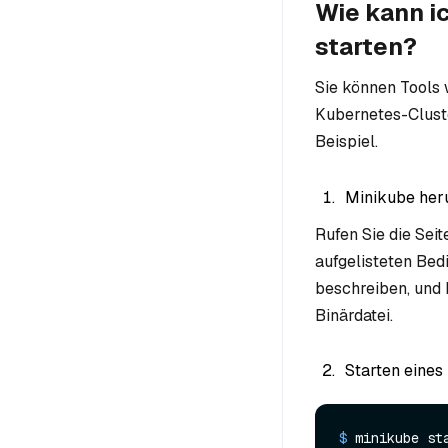
Wie kann i
starten?
Sie können Tools
Kubernetes-Cluste
Beispiel.
Minikube her
Rufen Sie die Sei
aufgelisteten Bedi
beschreiben, und 
Binärdatei.
Starten eines
$ 
minikube st