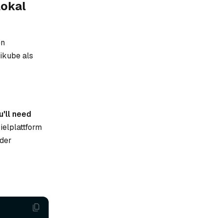
lokal
en
ikube als
'll need
ielplattform
 der