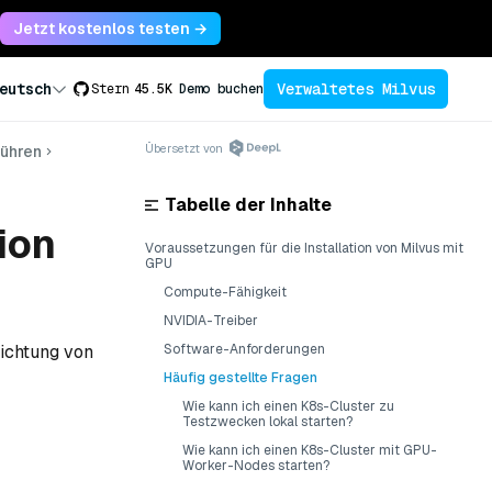
Jetzt kostenlos testen →
Verwaltetes Milvus
eutsch
Stern
45.5K
Demo buchen
Übersetzt von
führen
Tabelle der Inhalte
ion
Voraussetzungen für die Installation von Milvus mit
GPU
Compute-Fähigkeit
NVIDIA-Treiber
richtung von
Software-Anforderungen
Häufig gestellte Fragen
Wie kann ich einen K8s-Cluster zu
Testzwecken lokal starten?
Wie kann ich einen K8s-Cluster mit GPU-
Worker-Nodes starten?