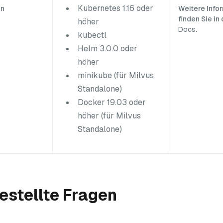
Kubernetes 1.16 oder
en
Weitere Info
finden Sie in
höher
Docs
.
kubectl
Helm 3.0.0 oder
höher
minikube (für Milvus
Standalone)
Docker 19.03 oder
höher (für Milvus
Standalone)
estellte Fragen