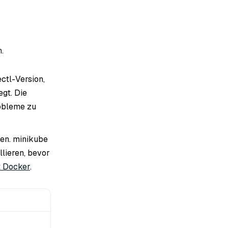
.
ctl-Version,
egt. Die
robleme zu
ben. minikube
llieren, bevor
t Docker
.