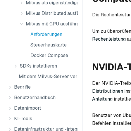
Milvus als eigenständige Anwendung ausführen
Milvus Distributed ausführen
Die Rechenleistung
Milvus mit GPU ausführen
Um zu überprüfen,
Anforderungen
Rechenleistung
au
Steuerhauskarte
Docker Compose
NVIDIA-T
SDKs installieren
Mit dem Milvus-Server verbinden
Der NVIDIA-Treibe
Begriffe
Distributionen
ins
Benutzerhandbuch
Anleitung
installi
Datenimport
Benutzer von Ubun
KI-Tools
Befehlen installie
Dateninfrastruktur und -integration