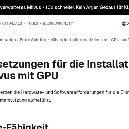
 verwaltetes Milvus - 10x schneller. Kein Ärger. Gebaut für KI.
N
TUTORIALS
TOOLS
BLOG
COMMUNITY
D
ntation
Erste Schritte
Milvus installieren
Milvus mit GPU aus
etzungen für die Installat
vus mit GPU
werden die Hardware- und Softwareanforderungen für die Ein
terstützung aufgeführt.
-Fähigkeit