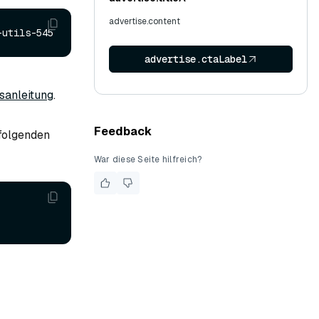
advertise.content
-utils-545
advertise.ctaLabel
nsanleitung
.
Feedback
 folgenden
War diese Seite hilfreich?