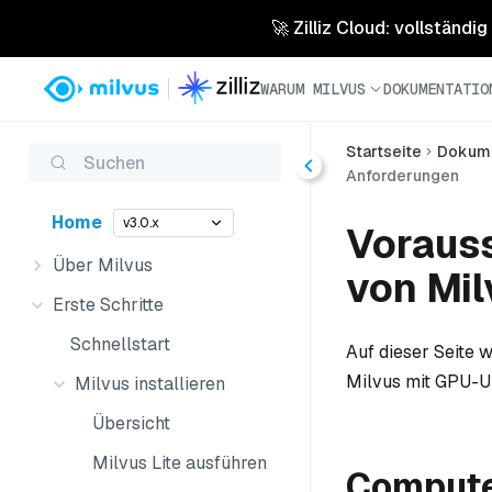
🚀 Zilliz Cloud: vollständig
WARUM MILVUS
DOKUMENTATIO
Startseite
Dokume
Suchen
Anforderungen
Home
v3.0.x
Vorauss
Über Milvus
von Mil
Erste Schritte
Schnellstart
Auf dieser Seite 
Milvus mit GPU-Un
Milvus installieren
Übersicht
Milvus Lite ausführen
Compute