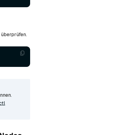
 überprüfen.
önnen.
ctl