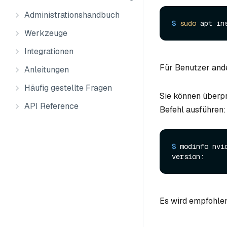
Administrationshandbuch
$ 
sudo
 apt in
Werkzeuge
Integrationen
Für Benutzer ande
Anleitungen
Häufig gestellte Fragen
Sie können überpr
API Reference
Befehl ausführen:
$ 
modinfo nvi
Es wird empfohlen