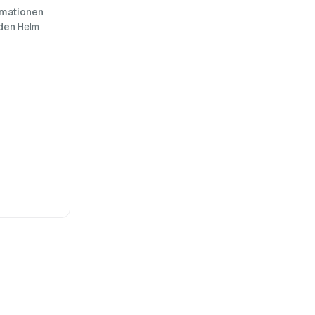
rmationen
 den
Helm