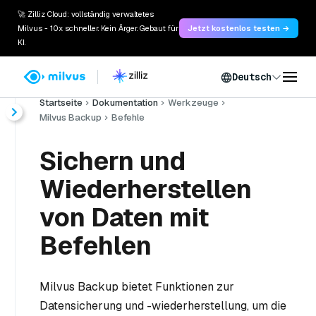
🚀 Zilliz Cloud: vollständig verwaltetes
Milvus - 10x schneller. Kein Ärger. Gebaut für
Jetzt kostenlos testen →
KI.
Deutsch
Startseite
Dokumentation
Werkzeuge
Milvus Backup
Befehle
Sichern und
Wiederherstellen
von Daten mit
Befehlen
Milvus Backup bietet Funktionen zur
Datensicherung und -wiederherstellung, um die