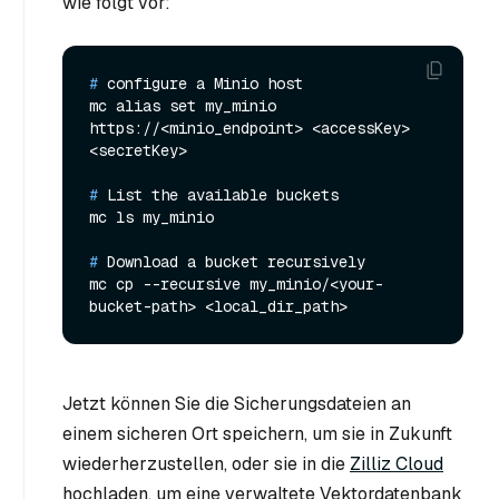
wie folgt vor:
# 
configure a Minio host
mc alias set my_minio 
https://<minio_endpoint> <accessKey> 
# 
List the available buckets
# 
Download a bucket recursively
mc cp --recursive my_minio/<your-
Jetzt können Sie die Sicherungsdateien an
einem sicheren Ort speichern, um sie in Zukunft
wiederherzustellen, oder sie in die
Zilliz Cloud
hochladen, um eine verwaltete Vektordatenbank