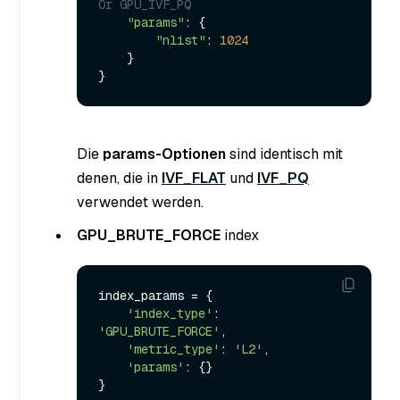
Or GPU_IVF_PQ
"params"
: {

"nlist"
: 
1024
    }

Die
params-Optionen
sind identisch mit
denen, die in
IVF_FLAT
und
IVF_PQ
verwendet werden.
GPU_BRUTE_FORCE
index
index_params = {

'index_type'
: 
'GPU_BRUTE_FORCE'
,

'metric_type'
: 
'L2'
,

'params'
: {}
