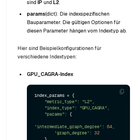
sind
IP
und
L2
.
params
(dict
): Die indexspezifischen
Bauparameter. Die gültigen Optionen für
diesen Parameter hängen vom Indextyp ab.
Hier sind Beispielkonfigurationen für
verschiedene Indextypen:
GPU_CAGRA-Index
index_params = {

"metric_type"
: 
"L2"
,

"index_type"
: 
"GPU_CAGRA"
,

"params"
: {

'intermediate_graph_degree'
: 
64
,

'graph_degree'
: 
32
    }
