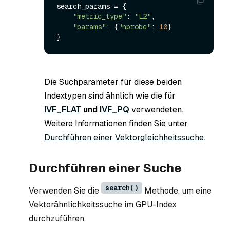
search_params = {

"metric_type"
: 
"L2"
, 

"params"
: {
"nprobe"
: 
10
}

Die Suchparameter für diese beiden
Indextypen sind ähnlich wie die für
IVF_FLAT
und
IVF_PQ
verwendeten.
Weitere Informationen finden Sie unter
Durchführen einer Vektorgleichheitssuche
.
Durchführen einer Suche
search()
Verwenden Sie die
Methode, um eine
Vektorähnlichkeitssuche im GPU-Index
durchzuführen.