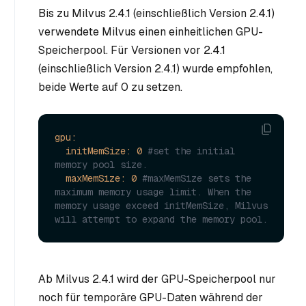
Bis zu Milvus 2.4.1 (einschließlich Version 2.4.1)
verwendete Milvus einen einheitlichen GPU-
Speicherpool. Für Versionen vor 2.4.1
(einschließlich Version 2.4.1) wurde empfohlen,
beide Werte auf 0 zu setzen.
gpu:
initMemSize:
0
#set the initial 
memory pool size.
maxMemSize:
0
#maxMemSize sets the 
maximum memory usage limit. When the 
memory usage exceed initMemSize, Milvus 
will attempt to expand the memory pool. 
Ab Milvus 2.4.1 wird der GPU-Speicherpool nur
noch für temporäre GPU-Daten während der