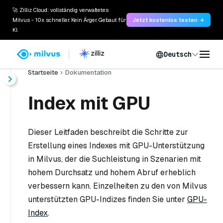
🚀 Zilliz Cloud: vollständig verwaltetes
Milvus - 10x schneller. Kein Ärger. Gebaut für
Jetzt kostenlos testen →
KI.
Deutsch
Startseite
Dokumentation
Index mit GPU
Dieser Leitfaden beschreibt die Schritte zur
Erstellung eines Indexes mit GPU-Unterstützung
in Milvus, der die Suchleistung in Szenarien mit
hohem Durchsatz und hohem Abruf erheblich
verbessern kann. Einzelheiten zu den von Milvus
unterstützten GPU-Indizes finden Sie unter
GPU-
Index
.