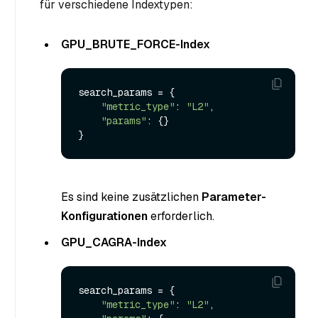
für verschiedene Indextypen:
GPU_BRUTE_FORCE-Index
search_params = {

"metric_type"
: 
"L2"
,

"params"
: {}

Es sind keine zusätzlichen
Parameter-
Konfigurationen
erforderlich.
GPU_CAGRA-Index
search_params = {

"metric_type"
: 
"L2"
,
