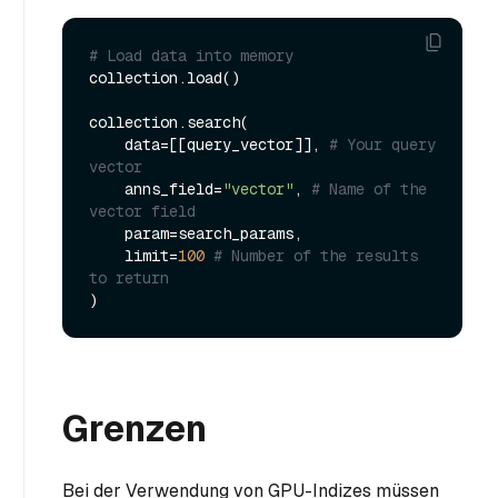
# Load data into memory
collection.load()

collection.search(

    data=[[query_vector]], 
# Your query 
vector
    anns_field=
"vector"
, 
# Name of the 
vector field
    param=search_params,

    limit=
100
# Number of the results 
to return
Grenzen
Bei der Verwendung von GPU-Indizes müssen