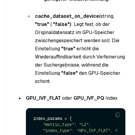
cache_dataset_on_device
(string
,
"true"
|
"false")
: Legt fest, ob der
Originaldatensatz im GPU-Speicher
zwischengespeichert werden soll. Die
Einstellung
"true"
erhöht die
Wiederauffindbarkeit durch Verfeinerung
der Suchergebnisse, während die
Einstellung
"false"
den GPU-Speicher
schont.
GPU_IVF_FLAT
oder
GPU_IVF_PQ
Index
index_params = {

"metric_type"
: 
"L2"
,

"index_type"
: 
"GPU_IVF_FLAT"
, 
# 