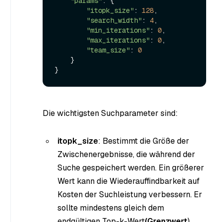
"params"
: {

"itopk_size"
: 
128
,

"search_width"
: 
4
,

"min_iterations"
: 
0
,

"max_iterations"
: 
0
,

"team_size"
: 
0
    }

Die wichtigsten Suchparameter sind:
itopk_size
: Bestimmt die Größe der
Zwischenergebnisse, die während der
Suche gespeichert werden. Ein größerer
Wert kann die Wiederauffindbarkeit auf
Kosten der Suchleistung verbessern. Er
sollte mindestens gleich dem
endgültigen Top-k-Wert
(Grenzwert
)