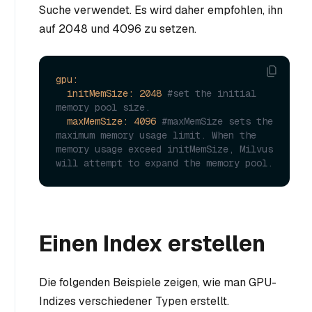
Suche verwendet. Es wird daher empfohlen, ihn
auf 2048 und 4096 zu setzen.
gpu:
initMemSize:
2048
#set the initial 
memory pool size.
maxMemSize:
4096
#maxMemSize sets the 
maximum memory usage limit. When the 
memory usage exceed initMemSize, Milvus 
will attempt to expand the memory pool. 
Einen Index erstellen
Die folgenden Beispiele zeigen, wie man GPU-
Indizes verschiedener Typen erstellt.