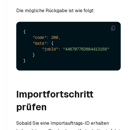
Die mögliche Rückgabe ist wie folgt:
{
"code"
:
200
,
"data"
:
{
"jobId"
:
"448707763884413158"
}
}
Importfortschritt
prüfen
Sobald Sie eine Importauftrags-ID erhalten