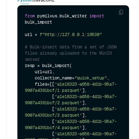
Python
Java
cURL
from
 pymilvus.bulk_writer 
import
bulk_import

url = 
f"http://127.0.0.1:19530"
# Bulk-insert data from a set of JSON 
files already uploaded to the MinIO 
server
resp = bulk_import(

    url=url,

    collection_name=
"quick_setup"
,

    files=[[
'a1e18323-a658-4d1b-95a7-
9907a4391bcf/1.parquet'
],

           [
'a1e18323-a658-4d1b-95a7-
9907a4391bcf/2.parquet'
],

           [
'a1e18323-a658-4d1b-95a7-
9907a4391bcf/3.parquet'
],

           [
'a1e18323-a658-4d1b-95a7-
9907a4391bcf/4.parquet'
],

           [
'a1e18323-a658-4d1b-95a7-