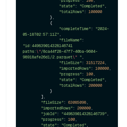
"progress"
: 
100
,

"state"
: 
"Completed"
,

"totalRows"
: 
100000
            },

            {

"completeTime"
: 
"2024-
05-18T02:57:11Z"
,

"fileName"
: 
"id:449839014328146741 
paths:
\"
/8ca44f28-47f7-40ba-9604-
98918afe26d1/2.parquet
\"
 "
,

"fileSize"
: 
31517224
,

"importedRows"
: 
100000
,

"progress"
: 
100
,

"state"
: 
"Completed"
,

"totalRows"
: 
200000
            }

        ],

"fileSize"
: 
63085098
,

"importedRows"
: 
200000
,

"jobId"
: 
"449839014328146739"
,

"progress"
: 
100
,

"state"
: 
"Completed"
,
