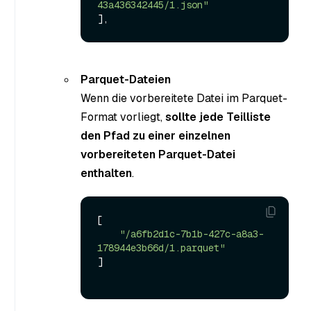
43a436342445/1.json"
Parquet-Dateien
Wenn die vorbereitete Datei im Parquet-
Format vorliegt,
sollte jede Teilliste
den Pfad zu einer einzelnen
vorbereiteten Parquet-Datei
enthalten
.
[

"/a6fb2d1c-7b1b-427c-a8a3-
178944e3b66d/1.parquet"
]
