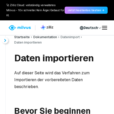
🚀 Zilliz Cloud: vollständig verwaltetes
Milvus - 10x schneller. Kein Ärger. Gebaut für
Jetzt kostenlos testen →
KI.
Deutsch
Startseite
Dokumentation
Datenimport
Daten importieren
Daten importieren
Auf dieser Seite wird das Verfahren zum
Importieren der vorbereiteten Daten
beschrieben.
Bevor Sie beginnen