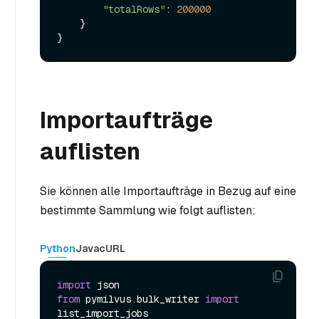
"totalRows"
: 
200000
    }

Importaufträge
auflisten
Sie können alle Importaufträge in Bezug auf eine
bestimmte Sammlung wie folgt auflisten:
Python
Java
cURL
import
from
 pymilvus.bulk_writer 
import
list_import_jobs
