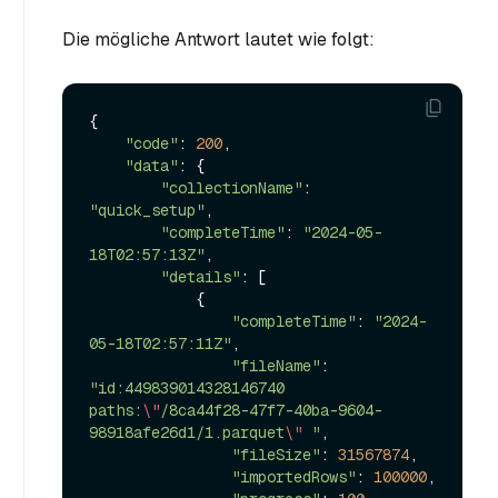
Die mögliche Antwort lautet wie folgt:
{

"code"
: 
200
,

"data"
: {

"collectionName"
: 
"quick_setup"
,

"completeTime"
: 
"2024-05-
18T02:57:13Z"
,

"details"
: [

            {

"completeTime"
: 
"2024-
05-18T02:57:11Z"
,

"fileName"
: 
"id:449839014328146740 
paths:
\"
/8ca44f28-47f7-40ba-9604-
98918afe26d1/1.parquet
\"
 "
,

"fileSize"
: 
31567874
,

"importedRows"
: 
100000
,
