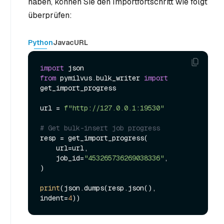
haben, können Sie den Importfortschritt wie folgt
überprüfen:
Python
Java
cURL
import
from
 pymilvus.bulk_writer 
import
get_import_progress

url = 
f"http://127.0.0.1:19530"
# Get bulk-insert job progress
resp = get_import_progress(

    url=url,

    job_id=
"453265736269038336"
,

)

print
(json.dumps(resp.json(), 
indent=
4