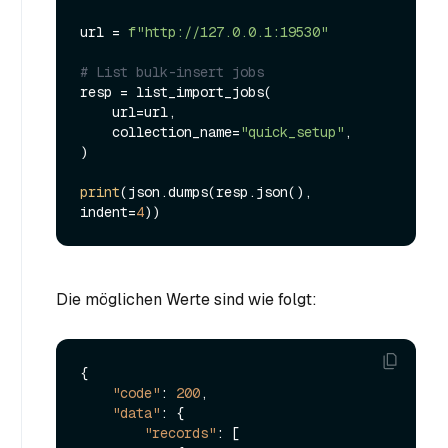
url = 
f"http://127.0.0.1:19530"
# List bulk-insert jobs
resp = list_import_jobs(

    url=url,

    collection_name=
"quick_setup"
,

)

print
(json.dumps(resp.json(), 
indent=
4
Die möglichen Werte sind wie folgt:
{
"code"
:
200
,
"data"
:
{
"records"
:
[