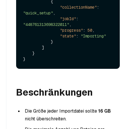
{
"collectionName"
:
"quick_setup"
,
"jobId"
:
"448761313698322011"
,
"progress"
:
50
,
"state"
:
"Importing"
}
]
}
}
Beschränkungen
Die Größe jeder Importdatei sollte
16 GB
nicht überschreiten.