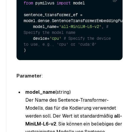
from
 pymilvus 
import
 model

sentence_transformer_ef = 
model.dense.SentenceTransformerEmbeddingFuncti
    model_name=
'all-MiniLM-L6-v2'
, 
# 
Specify the model name
    device=
'cpu'
# Specify the device 
to use, e.g., 'cpu' or 'cuda:0'
Parameter
:
model_name
(string
)
Der Name des Sentence-Transformer-
Modells, das für die Kodierung verwendet
werden soll. Der Wert ist standardmäßig
all-
MiniLM-L6-v2
. Sie können ein beliebiges der
vortrainierten Modelle von Sentence