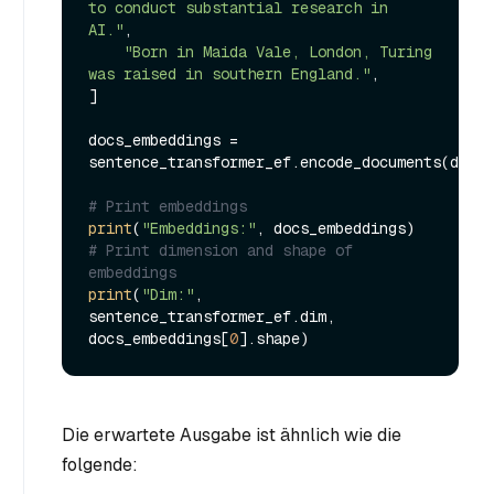
to conduct substantial research in 
AI."
,

"Born in Maida Vale, London, Turing 
was raised in southern England."
,

]

docs_embeddings = 
sentence_transformer_ef.encode_documents(docs)

# Print embeddings
print
(
"Embeddings:"
# Print dimension and shape of 
embeddings
print
(
"Dim:"
, 
sentence_transformer_ef.dim, 
docs_embeddings[
0
Die erwartete Ausgabe ist ähnlich wie die
folgende: