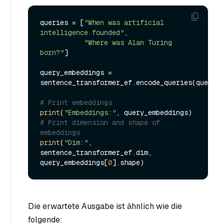
queries = [
"When was artificial 
intelligence founded"
, 

"Where was Alan Turing 
born?"
]

query_embeddings = 
sentence_transformer_ef.encode_queries(queries
# Print embeddings
print
(
"Embeddings:"
# Print dimension and shape of 
embeddings
print
(
"Dim:"
, 
sentence_transformer_ef.dim, 
query_embeddings[
0
Die erwartete Ausgabe ist ähnlich wie die
folgende: