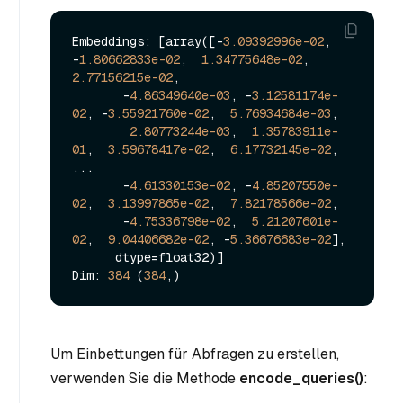
Embeddings: [array([-
3.09392996e-02
, 
-
1.80662833e-02
,  
1.34775648e-02
,  
2.77156215e-02
,

       -
4.86349640e-03
, -
3.12581174e-
02
, -
3.55921760e-02
,  
5.76934684e-03
,

2.80773244e-03
,  
1.35783911e-
01
,  
3.59678417e-02
,  
6.17732145e-02
,

...

       -
4.61330153e-02
, -
4.85207550e-
02
,  
3.13997865e-02
,  
7.82178566e-02
,

       -
4.75336798e-02
,  
5.21207601e-
02
,  
9.04406682e-02
, -
5.36676683e-02
],

      dtype=float32)]

Dim: 
384
 (
384
Um Einbettungen für Abfragen zu erstellen,
verwenden Sie die Methode
encode_queries()
: