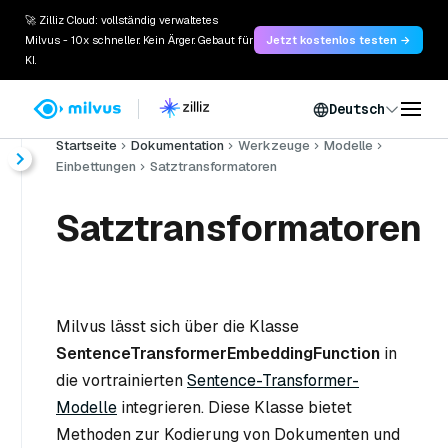
🚀 Zilliz Cloud: vollständig verwaltetes
Milvus - 10x schneller. Kein Ärger. Gebaut für
Jetzt kostenlos testen →
KI.
Deutsch
Startseite
Dokumentation
Werkzeuge
Modelle
Einbettungen
Satztransformatoren
Satztransformatoren
Milvus lässt sich über die Klasse
SentenceTransformerEmbeddingFunction
in
die vortrainierten
Sentence-Transformer-
Modelle
integrieren. Diese Klasse bietet
Methoden zur Kodierung von Dokumenten und