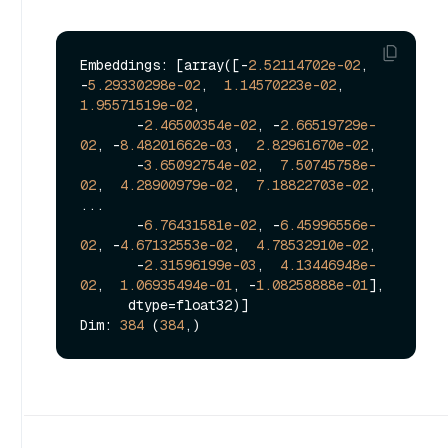
Embeddings: [array([-
2.52114702e-02
, 
-
5.29330298e-02
,  
1.14570223e-02
,  
1.95571519e-02
,

       -
2.46500354e-02
, -
2.66519729e-
02
, -
8.48201662e-03
,  
2.82961670e-02
,

       -
3.65092754e-02
,  
7.50745758e-
02
,  
4.28900979e-02
,  
7.18822703e-02
,

...

       -
6.76431581e-02
, -
6.45996556e-
02
, -
4.67132553e-02
,  
4.78532910e-02
,

       -
2.31596199e-03
,  
4.13446948e-
02
,  
1.06935494e-01
, -
1.08258888e-01
],

      dtype=float32)]

Dim: 
384
 (
384