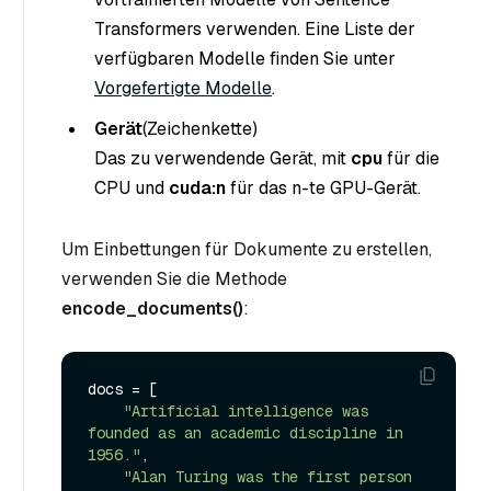
Transformers verwenden. Eine Liste der
verfügbaren Modelle finden Sie unter
Vorgefertigte Modelle
.
Gerät
(Zeichenkette
)
Das zu verwendende Gerät, mit
cpu
für die
CPU und
cuda:n
für das n-te GPU-Gerät.
Um Einbettungen für Dokumente zu erstellen,
verwenden Sie die Methode
encode_documents()
:
docs = [

"Artificial intelligence was 
founded as an academic discipline in 
1956."
,

"Alan Turing was the first person 