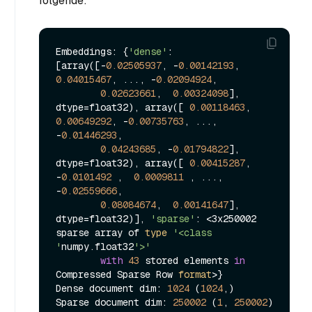
folgende:
Embeddings: {
'dense'
: 
[array([-
0.02505937
, -
0.00142193
,  
0.04015467
, ..., -
0.02094924
,

0.02623661
,  
0.00324098
], 
dtype=float32), array([ 
0.00118463
,  
0.00649292
, -
0.00735763
, ..., 
-
0.01446293
,

0.04243685
, -
0.01794822
], 
dtype=float32), array([ 
0.00415287
, 
-
0.0101492
 ,  
0.0009811
 , ..., 
-
0.02559666
,

0.08084674
,  
0.00141647
], 
dtype=float32)], 
'sparse'
: <3x250002 
sparse array of 
type
'<class 
'
numpy.float32
'>'
with
43
 stored elements 
in
Compressed Sparse Row 
format
>}

Dense document dim: 
1024
 (
1024
,)

Sparse document dim: 
250002
 (
1
, 
250002