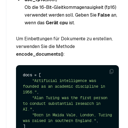
Ob die 16-Bit-Gleitkommagenauigkeit (fp16)
verwendet werden soll. Geben Sie
False
an,
wenn das
Gerät
cpu
ist.
Um Einbettungen für Dokumente zu erstellen,
verwenden Sie die Methode
encode_documents()
:
docs = [

"Artificial intelligence was 
founded as an academic discipline in 
1956."
,

"Alan Turing was the first person 
to conduct substantial research in 
AI."
,

"Born in Maida Vale, London, Turing 
was raised in southern England."
,

]
