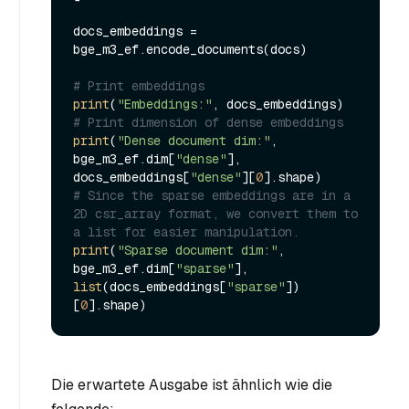
docs_embeddings = 
bge_m3_ef.encode_documents(docs)

# Print embeddings
print
(
"Embeddings:"
# Print dimension of dense embeddings
print
(
"Dense document dim:"
, 
bge_m3_ef.dim[
"dense"
], 
docs_embeddings[
"dense"
][
0
# Since the sparse embeddings are in a 
2D csr_array format, we convert them to 
a list for easier manipulation.
print
(
"Sparse document dim:"
, 
bge_m3_ef.dim[
"sparse"
], 
list
(docs_embeddings[
"sparse"
])
[
0
Die erwartete Ausgabe ist ähnlich wie die