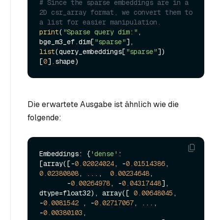
# Since the sparse embeddings are in a 
2D csr_array format, we convert them to 
a list for easier manipulation.
print
(
"Sparse query dim:"
, 
bge_m3_ef.dim[
"sparse"
], 
list
(query_embeddings[
"sparse"
])
[
0
Die erwartete Ausgabe ist ähnlich wie die
folgende:
Embeddings: {
'dense'
: 
[array([-
0.02024024
, -
0.01514386
,  
0.02380808
, ...,  
0.00234648
,

       -
0.00264978
, -
0.04317448
], 
dtype=float32), array([ 
0.00648045
, 
-
0.0081542
 , -
0.02717067
, ..., 
-
0.00380103
,
