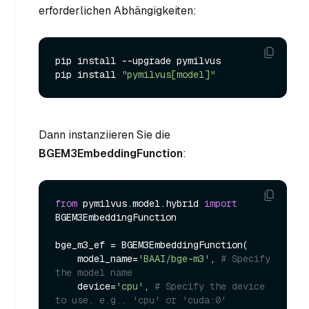
erforderlichen Abhängigkeiten:
pip install --upgrade pymilvus

pip install 
"pymilvus[model]"
Dann instanziieren Sie die
BGEM3EmbeddingFunction
:
from
 pymilvus.model.hybrid 
import
BGEM3EmbeddingFunction

bge_m3_ef = BGEM3EmbeddingFunction(

    model_name=
'BAAI/bge-m3'
, 
# Specify 
the model name
    device=
'cpu'
, 
# Specify the device 
to use, e.g., 'cpu' or 'cuda:0'