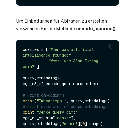
Um Einbettungen für Abfragen zu erstellen,
verwenden Sie die Methode
encode_queries()
:
queries = [
"When was artificial 
intelligence founded"
, 

"Where was Alan Turing 
born?"
]

query_embeddings = 
bge_m3_ef.encode_queries(queries)

# Print embeddings
print
(
"Embeddings:"
# Print dimension of dense embeddings
print
(
"Dense query dim:"
, 
bge_m3_ef.dim[
"dense"
], 
query_embeddings[
"dense"
][
0