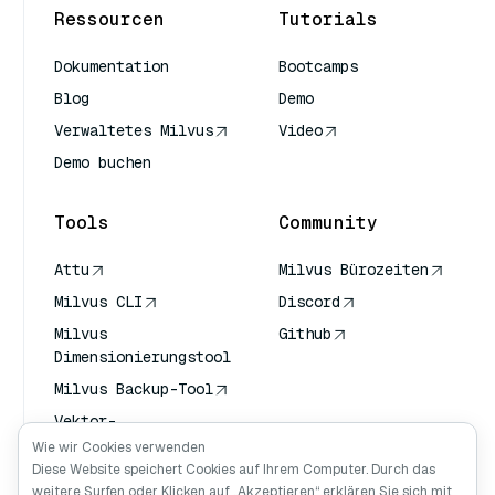
Ressourcen
Tutorials
Dokumentation
Bootcamps
Blog
Demo
Verwaltetes Milvus
Video
Demo buchen
Tools
Community
Attu
Milvus Bürozeiten
Milvus CLI
Discord
Milvus
Github
Dimensionierungstool
Milvus Backup-Tool
Vektor-
Transportdienst
Wie wir Cookies verwenden
(VTS)
Diese Website speichert Cookies auf Ihrem Computer. Durch das
weitere Surfen oder Klicken auf „Akzeptieren“ erklären Sie sich mit