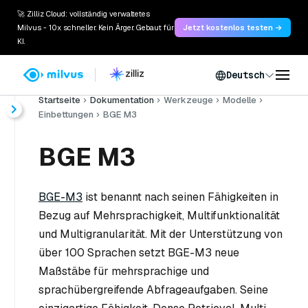
🚀 Zilliz Cloud: vollständig verwaltetes
Milvus - 10x schneller. Kein Ärger. Gebaut für
Jetzt kostenlos testen →
KI.
Deutsch
Startseite
Dokumentation
Werkzeuge
Modelle
Einbettungen
BGE M3
BGE M3
BGE-M3
ist benannt nach seinen Fähigkeiten in
Bezug auf Mehrsprachigkeit, Multifunktionalität
und Multigranularität. Mit der Unterstützung von
über 100 Sprachen setzt BGE-M3 neue
Maßstäbe für mehrsprachige und
sprachübergreifende Abfrageaufgaben. Seine