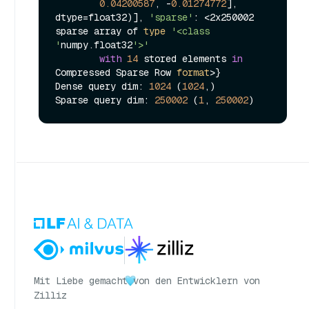
0.04200587
, -
0.01274772
], 
dtype=float32)], 
'sparse'
: <2x250002 
sparse array of 
type
'<class 
'
numpy.float32
'>'
with
14
 stored elements 
in
Compressed Sparse Row 
format
>}

Dense query dim: 
1024
 (
1024
,)

Sparse query dim: 
250002
 (
1
, 
250002
Mit Liebe gemacht
von den Entwicklern von
Zilliz