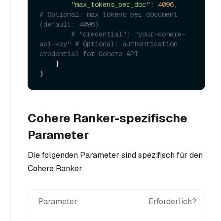
"max_tokens_per_doc"
: 
4096
,         
# Optional: max tokens per document 
(default: 4096)
# "credential": "your-cohere-
api-key" # Optional: authentication 
credential for Cohere API
    }

Cohere Ranker-spezifische
Parameter
Die folgenden Parameter sind spezifisch für den
Cohere Ranker:
Parameter
Erforderlich?
B