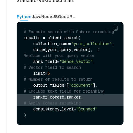
Standard-Vektorsuche an:
Python
Java
NodeJS
Go
cURL
# Execute search with Cohere reranking
results = client.search(

    collection_name=
"your_collection"
,

    data=[your_query_vector],  
# 
Replace with your query vector
    anns_field=
"dense_vector"
,               
# Vector field to search
    limit=
5
,                                 
# Number of results to return
    output_fields=[
"document"
],              
# Include text field for reranking
    ranker=cohere_ranker,                  
# Apply Cohere reranking
    consistency_level=
"Bounded"