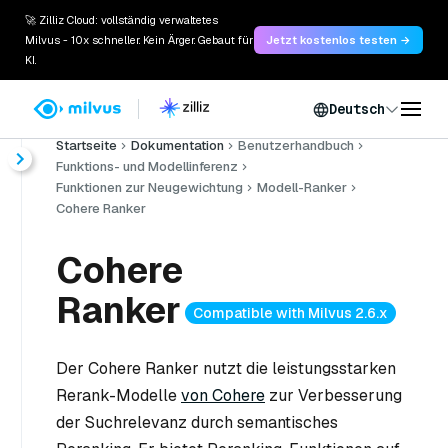
🚀 Zilliz Cloud: vollständig verwaltetes
Milvus - 10x schneller. Kein Ärger. Gebaut für
Jetzt kostenlos testen →
KI.
Deutsch
Startseite
Dokumentation
Benutzerhandbuch
Funktions- und Modellinferenz
Funktionen zur Neugewichtung
Modell-Ranker
Cohere Ranker
Cohere
Ranker
Compatible with Milvus 2.6.x
Der Cohere Ranker nutzt die leistungsstarken
Rerank-Modelle
von Cohere
zur Verbesserung
der Suchrelevanz durch semantisches