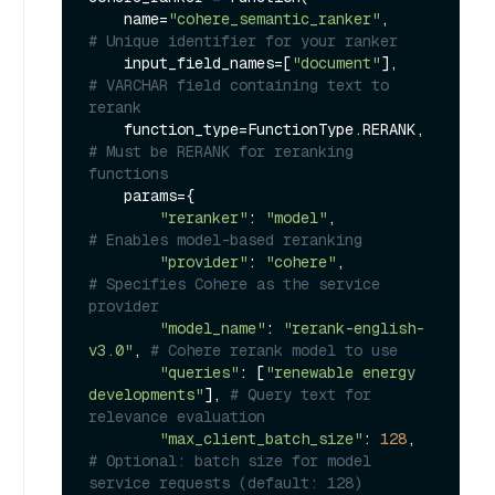
    name=
"cohere_semantic_ranker"
,          
# Unique identifier for your ranker
    input_field_names=[
"document"
],         
# VARCHAR field containing text to 
rerank
    function_type=FunctionType.RERANK,      
# Must be RERANK for reranking 
functions
    params={

"reranker"
: 
"model"
,                
# Enables model-based reranking
"provider"
: 
"cohere"
,               
# Specifies Cohere as the service 
provider
"model_name"
: 
"rerank-english-
v3.0"
, 
# Cohere rerank model to use
"queries"
: [
"renewable energy 
developments"
], 
# Query text for 
relevance evaluation
"max_client_batch_size"
: 
128
,       
# Optional: batch size for model 
service requests (default: 128)