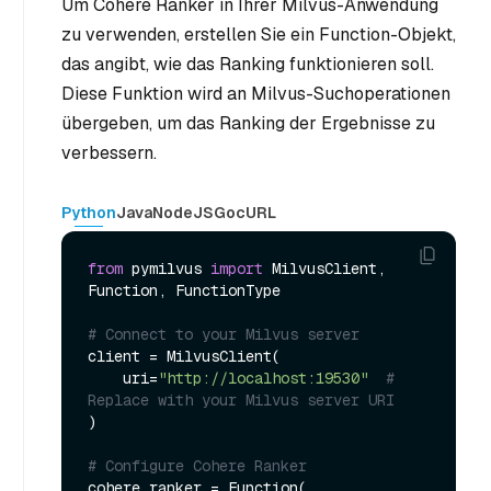
Um Cohere Ranker in Ihrer Milvus-Anwendung
zu verwenden, erstellen Sie ein Function-Objekt,
das angibt, wie das Ranking funktionieren soll.
Diese Funktion wird an Milvus-Suchoperationen
übergeben, um das Ranking der Ergebnisse zu
verbessern.
Python
Java
NodeJS
Go
cURL
from
 pymilvus 
import
 MilvusClient, 
Function, FunctionType

# Connect to your Milvus server
client = MilvusClient(

    uri=
"http://localhost:19530"
# 
Replace with your Milvus server URI
)

# Configure Cohere Ranker
cohere_ranker = Function(
