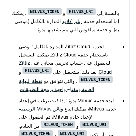
MILVUS_TOKEN
MILVUS_URI
بالنسبة إلى
و
، يمكنك
إما استخدام خدمة
زيليز كلاود
المدارة بالكامل (موصى
به) أو خدمة ميلفوس التي يتم تشغيلها يدويًا.
لخدمة Zilliz Cloud المدارة بالكامل: نوصي
باستخدام خدمة Zilliz Cloud. يمكنك التسجيل
للحصول على حساب تجريبي مجاني على
Zilliz
MILVUS_URI
Cloud
. بعد ذلك، ستحصل على
و
MILVUS_TOKEN
، والتي تتوافق مع
نقطة النهاية
العامة ومفتاح واجهة برمجة التطبيقات
.
لبدء خدمة Milvus يدويًا: إذا كنت ترغب في إعداد
خدمة Milvus، يمكنك اتباع
وثائق Milvus الرسمية
لإعداد خادم Milvus، ثم الحصول على
MILVUS_TOKEN
MILVUS_URI
و
من الخادم.
MILVUS_TOKEN
MILVUS_URI
يجب أن يكون
و