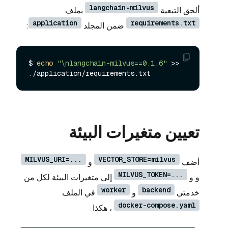
langchain-milvus
ألحق التبعية
بملف
application
requirements.txt
ضمن المجلد
:
$ 
echo
"\nlangchain-milvus==0.1.6"
 >> 
تعيين متغيرات البيئة
MILVUS_URI=...
VECTOR_STORE=milvus
أضف
و
MILVUS_TOKEN=...
و و
إلى متغيرات البيئة لكل من
worker
backend
خدمتي
و
في الملف
docker-compose.yaml
، هكذا