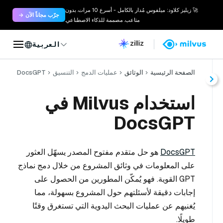
🚀 زيليز كلاود: ميلفوس مُدار بالكامل - أسرع 10 مرات. بدون
جرّب مجاناً الآن →
متاعب. مصممة للذكاء الاصطناعي.
العربية
الصفحة الرئيسية
الوثائق
عمليات الدمج
التنسيق
DocsGPT
استخدام Milvus في
DocsGPT
DocsGPT
هو حل متقدم مفتوح المصدر يسهّل العثور
على المعلومات في وثائق المشروع من خلال دمج نماذج
GPT القوية. فهو يُمكّن المطورين من الحصول على
إجابات دقيقة لأسئلتهم حول المشروع بسهولة، مما
يُغنيهم عن عمليات البحث اليدوية التي تستغرق وقتًا
طويلًا.