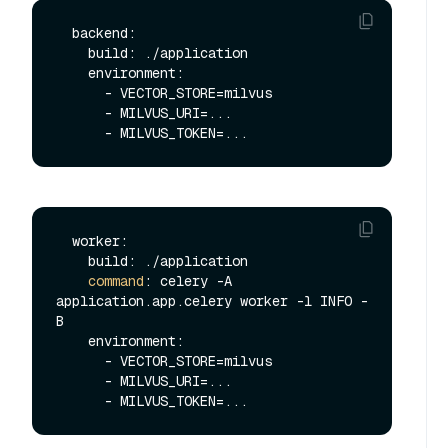
  backend:

    build: ./application

    environment:

      - VECTOR_STORE=milvus

      - MILVUS_URI=...

  worker:

    build: ./application

command
: celery -A 
application.app.celery worker -l INFO -
B

    environment:

      - VECTOR_STORE=milvus

      - MILVUS_URI=...
