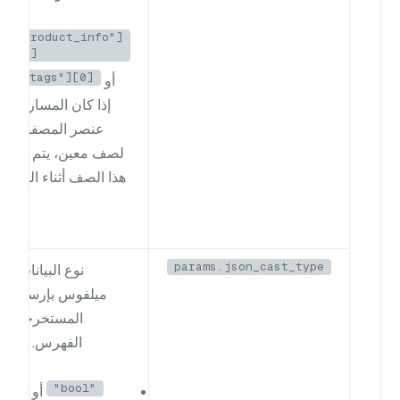
سبيل
ta["product_info"]
gory"]
ata["tags"][0]
أو
إذا كان المسار مفقود
عنصر المصفوفة غي
لصف معين، يتم ببسا
هذا الصف أثناء الفهرسة
طرح 
params.json_cast_type
نوع البيانات ا
المستخرجة إليه
الفهرس. القيم 
OL"
"bool"
أو