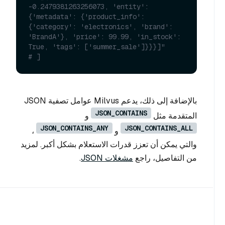
-0.2479381263256073, 'entity': 
{'metadata': {'product_info': 
{'category': 'electronics', 'brand': 
'BrandA'}, 'price': 99.99, 'in_stock': 
True, 'tags': ['summer_sale']}}}]"
# ]
بالإضافة إلى ذلك، يدعم Milvus عوامل تصفية JSON
JSON_CONTAINS
المتقدمة مثل
و
JSON_CONTAINS_ANY
JSON_CONTAINS_ALL
و
،
والتي يمكن أن تعزز قدرات الاستعلام بشكل أكبر. لمزيد
من التفاصيل، راجع
مشغلات JSON
.