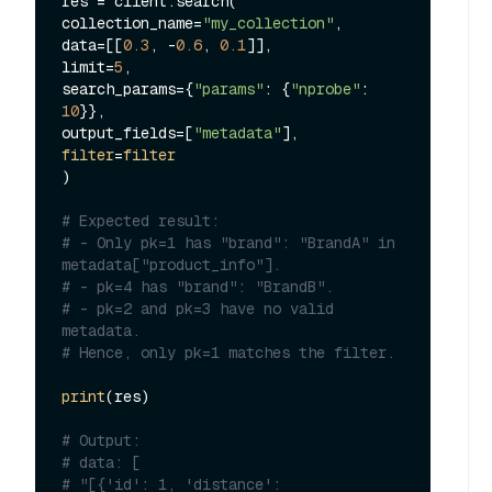
res = client.search(

collection_name=
"my_collection"
,

data=[[
0.3
, -
0.6
, 
0.1
]],

limit=
5
,

search_params={
"params"
: {
"nprobe"
: 
10
}},

output_fields=[
"metadata"
filter
=
filter
)

# Expected result:
# - Only pk=1 has "brand": "BrandA" in 
metadata["product_info"].
# - pk=4 has "brand": "BrandB".
# - pk=2 and pk=3 have no valid 
metadata.
# Hence, only pk=1 matches the filter.
print
(res)

# Output:
# data: [
# "[{'id': 1, 'distance': 