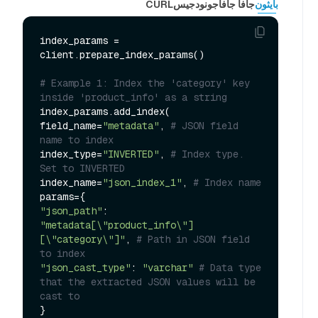
بايثون
جافا جافا
جو
نودجيس
CURL
index_params = 
client.prepare_index_params()

# Example 1: Index the 'category' key 
inside 'product_info' as a string
index_params.add_index(

field_name=
"metadata"
, 
# JSON field 
name to index
index_type=
"INVERTED"
, 
# Index type. 
Set to INVERTED
index_name=
"json_index_1"
, 
# Index name
"json_path"
: 
"metadata[\"product_info\"]
[\"category\"]"
, 
# Path in JSON field 
to index
"json_cast_type"
: 
"varchar"
# Data type 
that the extracted JSON values will be 
cast to
}
