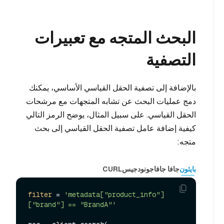
البحث المتجه مع تعبيرات
التصفية
بالإضافة إلى تصفية الحقل القياسي الأساسي، يمكنك
دمج عمليات البحث عن تشابه المتجهات مع مرشحات
الحقل القياسي. على سبيل المثال، يوضح الرمز التالي
كيفية إضافة عامل تصفية الحقل القياسي إلى بحث
متجه:
بايثون
جافا جافا
جو
نودجيس
CURL
filter
 = 
'metadata["product_info"]
["brand"] == "BrandA"'