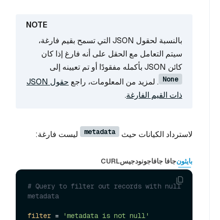
بالنسبة لحقول JSON التي تسمح بقيم فارغة،
سيتم التعامل مع الحقل على أنه فارغ إذا كان
كائن JSON بأكمله مفقودًا أو تم تعيينه إلى
None
. لمزيد من المعلومات، راجع
حقول JSON
ذات القيم الفارغة
.
metadata
لاسترداد الكيانات حيث
ليست فارغة:
بايثون
جافا جافا
جو
نودجيس
CURL
# Query to filter out records with null 
metadata
filter
 = 
'metadata is not null'