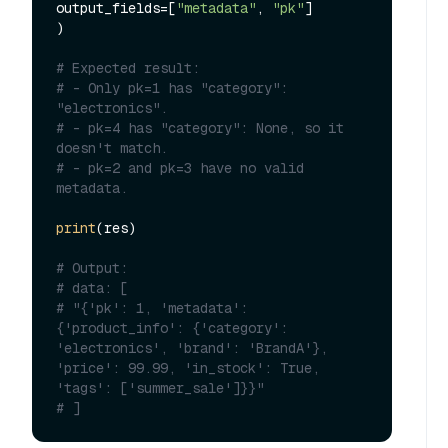
output_fields=[
"metadata"
, 
"pk"
]

)

# Expected result:
# - Only pk=1 has "category": 
"electronics".
# - pk=4 has "category": None, so it 
doesn't match.
# - pk=2 and pk=3 have no valid 
metadata.
print
(res)

# Output:
# data: [
# "{'pk': 1, 'metadata': 
{'product_info': {'category': 
'electronics', 'brand': 'BrandA'}, 
'price': 99.99, 'in_stock': True, 
'tags': ['summer_sale']}}"
# ]