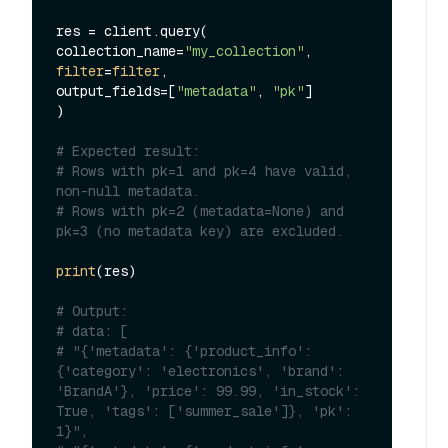
res = client.query(

collection_name=
"my_collection"
filter
=
filter
,

output_fields=[
"metadata"
, 
"pk"
]

)

# Expected result:
# Rows with pk=1 and pk=4 have valid, 
non-null metadata.
# Rows with pk=2 (metadata=None) and 
pk=3 (no metadata key) are excluded.
print
(res)

# Output:
# data: [
# "{'metadata': {'product_info': 
{'category': 'electronics', 'brand': 
'BrandA'}, 'price': 99.99, 'in_stock': 
True, 'tags': ['summer_sale']}, 'pk': 
1}",