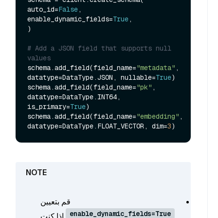
auto_id=
False
,

enable_dynamic_fields=
True
,

)

# Add a JSON field that supports null 
values
schema.add_field(field_name=
"metadata"
, 
datatype=DataType.JSON, nullable=
True
)

schema.add_field(field_name=
"pk"
, 
datatype=DataType.INT64, 
is_primary=
True
)

schema.add_field(field_name=
"embedding"
, 
datatype=DataType.FLOAT_VECTOR, dim=
3
قم بتعيين
enable_dynamic_fields=True
إذا كنت