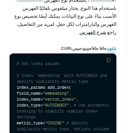
، باستخدام نوع الفهرس
.
باستخدام هذا النوع، يختار ميلفوس تلقائيًا الفهرس
الأنسب بناءً على نوع البيانات. يمكنك أيضًا تخصيص نوع
الفهرس والبارامترات لكل حقل. لمزيد من التفاصيل،
راجع
شرح الفهرس
.
بايثون
جافا جافا
جو
نودجيس
CURL
# Set index params
# Index `embedding` with AUTOINDEX and 
specify similarity metric type
index_params.add_index(

field_name=
"embedding"
,

index_name=
"vector_index"
,

index_type=
"AUTOINDEX"
, 
# Use automatic 
indexing to simplify complex index 
settings
metric_type=
"COSINE"
# Specify 
similarity metric type, options include 