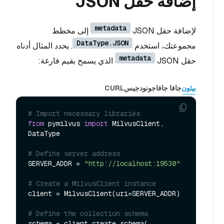
إضافة حقل JSON
metadata
لإضافة حقل JSON
إلى مخطط
DataType.JSON
مجموعتك، استخدم
. يحدد المثال أدناه
metadata
حقل JSON
الذي يسمح بقيم فارغة:
بيثون
جافا جافا
جو
نودجيس
CURL
# Import necessary libraries
from
 pymilvus 
import
 MilvusClient, 
DataType

# Define server address
SERVER_ADDR = 
"http://localhost:19530"
# Create a MilvusClient instance
client = MilvusClient(uri=SERVER_ADDR)

# Define the collection schema
schema = client.create_schema(
