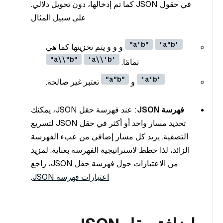
في حقول JSON كما تم إدخالها، دون تحويل دلالي.
على سبيل المثال
"a'b"
'a"b'
و و و يتم تخزينها كما هي
"a\\"b"
'a\\'b'
تمامًا.
"a"b"
'a'b'
و
تعتبر غير صالحة.
فهرسة JSON
: عند فهرسة حقل JSON، يمكنك
تحديد مسار واحد أو أكثر في حقل JSON لتسريع
التصفية. يزيد كل مسار إضافي من عبء الفهرسة
الزائد، لذا خطط لاستراتيجية الفهرسة بعناية. لمزيد
من الاعتبارات حول فهرسة حقل JSON، راجع
اعتبارات فهرسة JSON
.