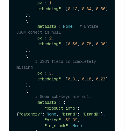
"pk"
: 
1
,

"embedding"
: [
0.12
, 
0.34
, 
0.56
]

    },

    {

"metadata"
: 
None
,  
# Entire 
JSON object is null
"pk"
: 
2
,

"embedding"
: [
0.56
, 
0.78
, 
0.90
]

    },

    {

# JSON field is completely 
missing
"pk"
: 
3
,

"embedding"
: [
0.91
, 
0.18
, 
0.23
]

    },

    {

# Some sub-keys are null
"metadata"
: {

"product_info"
: 
{
"category"
: 
None
, 
"brand"
: 
"BrandB"
},

"price"
: 
59.99
,

"in_stock"
: 
None