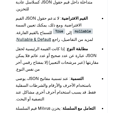
متداخلة داخل قيم حقول JSON كسلاسل عادية
للتخزين.
القيم الافتراضية
: لا تدعم حقول JSON القيم
الافتراضية. ومع ذلك، يمكنك تعيين السمة
True
nullable
إلى
للسماح بالقيم الفارغة.
لمزيد من التفاصيل، راجع
Nullable & Default
.
مطابقة النوع
: إذا كانت القيمة الرئيسية لحقل
JSON عبارة عن عدد صحيح أو عدد عائم فلا يمكن
مقارنتها (عبر مرشحات التعبير) إلا بمفتاح رقمي آخر
من نفس النوع.
التسمية
: عند تسمية مفاتيح JSON، يوصى
باستخدام الأحرف والأرقام والشرطات السفلية
فقط. قد يسبب استخدام أحرف أخرى مشاكل عند
التصفية أو البحث.
التعامل مع السلسلة
: يخزن Milvus قيم السلسلة