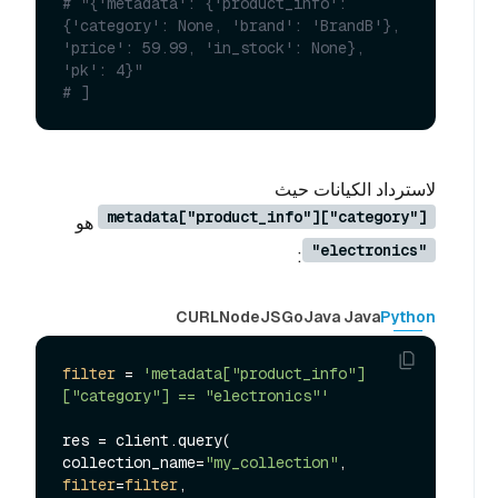
# "{'metadata': {'product_info': 
{'category': None, 'brand': 'BrandB'}, 
'price': 59.99, 'in_stock': None}, 
'pk': 4}"
# ]
لاسترداد الكيانات حيث
metadata["product_info"]["category"]
هو
"electronics"
:
CURL
NodeJS
Go
Java Java
Python
filter
 = 
'metadata["product_info"]
["category"] == "electronics"'
res = client.query(

collection_name=
"my_collection"
filter
=
filter
,
