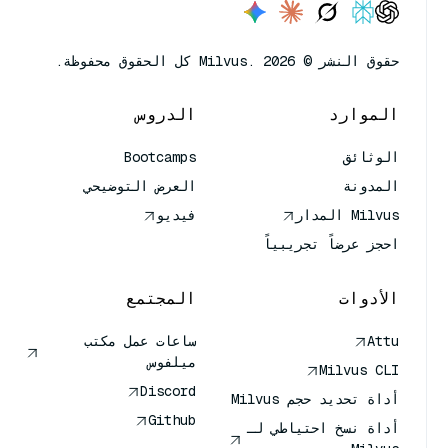
حقوق النشر © Milvus. 2026 كل الحقوق محفوظة.
الموارد
الدروس
الوثائق
Bootcamps
المدونة
العرض التوضيحي
Milvus المدار
فيديو
احجز عرضاً تجريبياً
الأدوات
المجتمع
Attu
ساعات عمل مكتب
ميلفوس
Milvus CLI
Discord
أداة تحديد حجم Milvus
Github
أداة نسخ احتياطي لـ