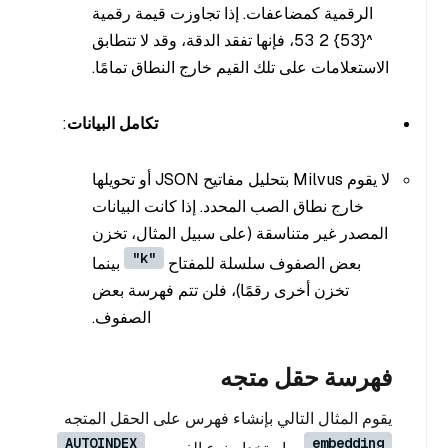
الرقمية كمضاعفات. إذا تجاوزت قيمة رقمية
^{53}
2
53،
فإنها تفقد الدقة، وقد لا تتطابق
الاستعلامات على تلك القيم خارج النطاق تمامًا.
تكامل البيانات
:
لا يقوم Milvus بتحليل مفاتيح JSON أو تحويلها
خارج نطاق الصب المحدد. إذا كانت البيانات
المصدر غير متناسقة (على سبيل المثال، تخزن
"k"
بعض الصفوف سلسلة للمفتاح
بينما
تخزن أخرى رقمًا)، فلن تتم فهرسة بعض
الصفوف.
فهرسة حقل متجه
يقوم المثال التالي بإنشاء فهرس على الحقل المتجه
AUTOINDEX
embedding