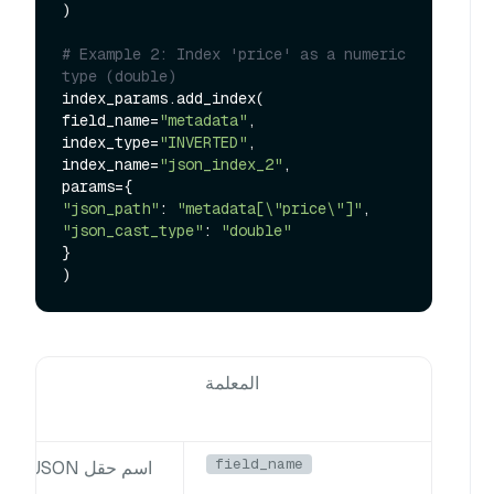
)

# Example 2: Index 'price' as a numeric 
type (double)
index_params.add_index(

field_name=
"metadata"
,

index_type=
"INVERTED"
,

index_name=
"json_index_2"
,

"json_path"
: 
"metadata[\"price\"]"
"json_cast_type"
: 
"double"
}

المعلمة
field_name
اسم حقل JSON في مخططك.