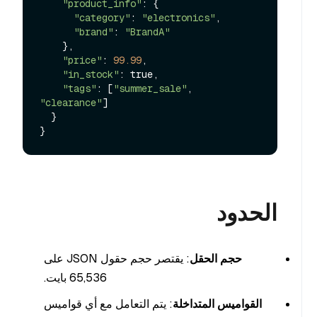
"product_info"
: {

"category"
: 
"electronics"
,

"brand"
: 
"BrandA"
    },

"price"
: 
99.99
,

"in_stock"
: true,

"tags"
: [
"summer_sale"
, 
"clearance"
]

  }

الحدود
حجم الحقل
: يقتصر حجم حقول JSON على
65,536 بايت.
القواميس المتداخلة
: يتم التعامل مع أي قواميس