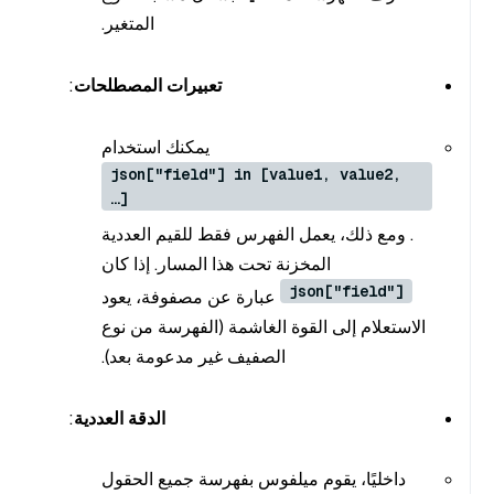
المتغير.
تعبيرات المصطلحات
:
يمكنك استخدام
json["field"] in [value1, value2,
…]
. ومع ذلك، يعمل الفهرس فقط للقيم العددية
المخزنة تحت هذا المسار. إذا كان
json["field"]
عبارة عن مصفوفة، يعود
الاستعلام إلى القوة الغاشمة (الفهرسة من نوع
الصفيف غير مدعومة بعد).
الدقة العددية
:
داخليًا، يقوم ميلفوس بفهرسة جميع الحقول