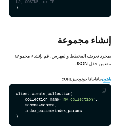
L2, COSINE, or IP
إنشاء مجموعة
بمجرد تعريف المخطط والفهرس، قم بإنشاء مجموعة
تتضمن حقل JSON.
بايثون
جافا
جافا جو
نودجيز
cURL
client.create_collection(

    collection_name=
"my_collection"
,

    schema=schema,

    index_params=index_params
