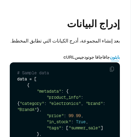
إدراج البيانات
بعد إنشاء المجموعة، أدرج الكيانات التي تطابق المخطط.
بايثون
جافا
جافا جو
نودجيس
cURL
# Sample data
data = [

    {

"metadata"
: {

"product_info"
: 
{
"category"
: 
"electronics"
, 
"brand"
: 
"BrandA"
},

"price"
: 
99.99
,

"in_stock"
: 
True
,

"tags"
: [
"summer_sale"
]

        },
