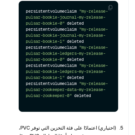
persistentvolumeclaim 
"my-release-
pulsar-bookie-journal-my-release-
pulsar-bookie-0"
 deleted

persistentvolumeclaim 
"my-release-
pulsar-bookie-journal-my-release-
pulsar-bookie-1"
 deleted

persistentvolumeclaim 
"my-release-
pulsar-bookie-ledgers-my-release-
pulsar-bookie-0"
 deleted

persistentvolumeclaim 
"my-release-
pulsar-bookie-ledgers-my-release-
pulsar-bookie-1"
 deleted

persistentvolumeclaim 
"my-release-
pulsar-zookeeper-data-my-release-
pulsar-zookeeper-0"
 deleted

(اختياري) اعتمادًا على فئة التخزين التي توفر PVC،