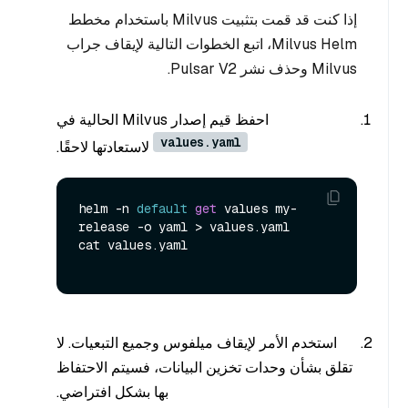
إذا كنت قد قمت بتثبيت Milvus باستخدام مخطط
Milvus Helm، اتبع الخطوات التالية لإيقاف جراب
Milvus وحذف نشر Pulsar V2.
احفظ قيم إصدار Milvus الحالية في
values.yaml
لاستعادتها لاحقًا.
helm -n 
default
get
 values my-
release -o yaml > values.yaml

cat values.yaml

استخدم الأمر لإيقاف ميلفوس وجميع التبعيات. لا
تقلق بشأن وحدات تخزين البيانات، فسيتم الاحتفاظ
بها بشكل افتراضي.