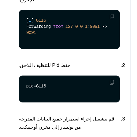
[
1
] 
8116
Forwarding 
from
127.0
.0
.1
:
9091
 -> 
9091
حفظ Pid للتنظيف اللاحق.
pid=8116

قم بتشغيل إجراء استمرار جميع البيانات المدرجة
من بولسار إلى مخزن أوجبيكت.