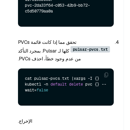
pvc-2da33f64-c053-42b9-bb72-
c5d50779aa0a

تحقق مما إذا كانت قائمة PVCs
pulsar-pvcs.txt
كلها لـ Pulsar. بمجرد التأكد
من عدم وجود خطأ، احذف PVCs.
cat pulsar-pvcs.
txt
 |xargs -I {} 
kubectl -n 
default
delete
 pvc {} --
wait=
false
الإخراج.