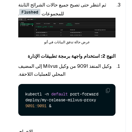
ثم انتظر حتى تصبح جميع حالات الشرائح الثابتة
Flushed
للمجموعات
.
عرض حالة تدفق البيانات في أتو
النهج 2: استخدام واجهة برمجة تطبيقات الإدارة
وكيل المنفذ 9091 من وكيل Milvus إلى المضيف
المحلي للعمليات اللاحقة.
kubectl -n 
default
 port-forward 
deploy/my-release-milvus-proxy 
9091
:
9091
الإخراج.