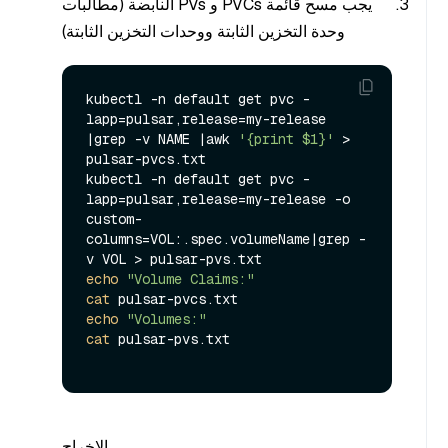
يجب مسح قائمة PVCs و PVs النابضة (مطالبات
وحدة التخزين الثابتة ووحدات التخزين الثابتة)
kubectl -n default get pvc -
lapp=pulsar,release=my-release 
|grep -v NAME |awk 
'{print $1}'
 > 
pulsar-pvcs.txt

kubectl -n default get pvc -
lapp=pulsar,release=my-release -o 
custom-
columns=VOL:.spec.volumeName|grep -
echo
"Volume Claims:"
cat
echo
"Volumes:"
cat
 pulsar-pvs.txt

الإخراج