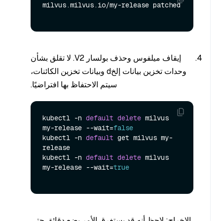
milvus.milvus.io/my-release patched

إيقاف ميلفوس وحذف بولسار V2. لا تقلق بشأن
وحدات تخزين بيانات إلخd وبيانات تخزين الكائنات،
سيتم الاحتفاظ بها افتراضيًا.
kubectl -n 
default
delete
 milvus 
my-release --wait=
false
kubectl -n 
default
 get milvus my-
release

kubectl -n 
default
delete
 milvus 
my-release --wait=
true
الإخراج: لاحظ أنه قد يستغرق الأمر بضع دقائق حتى