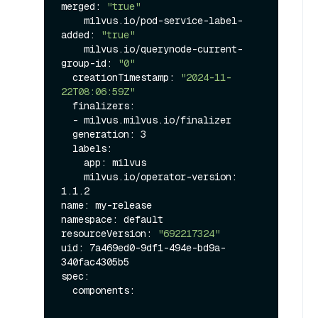
merged: 
"true"
    milvus.io/pod-service-label-
added: 
"true"
    milvus.io/querynode-current-
group-id: 
"0"
  creationTimestamp: 
"2024-11-
22T08:06:59Z"
  finalizers:

  - milvus.milvus.io/finalizer

  generation: 3

  labels:

    app: milvus

    milvus.io/operator-version: 
1.1.2

name: my-release

namespace: default

resourceVersion: 
"692217324"
uid: 7a469ed0-9df1-494e-bd9a-
340fac4305b5

spec:

  components:
