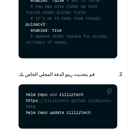
  enabled: false 
# set to false
# you may also clean up rest 
fields under pulsar field
# it's ok to keep them though.
pulsarv3:

  enabled: true

# append other values for pulsar 
v3 chart if needs
قم بتحديث ريبو الدفة المحلي الخاص بك
helm repo 
add
 zilliztech 
https:
//zilliztech.github.io/milvus-
helm
helm repo update zilliztech
