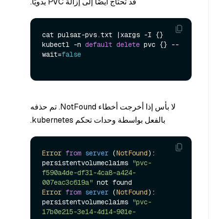
قد تحتاج أيضًا إلى إزالة PVC يدويًا.
cat pulsar-pvs.
txt
 |xargs -I {} 
kubectl -n 
default
delete
 pvc {} --
wait=
false
لا بأس إذا أخرجت أخطاء NotFound. تم حذفه
بالفعل بواسطة وحدات تحكم kubernetes.
Error
from
server
 (
NotFound
): 
persistentvolumeclaims 
"pvc-
f590a4de-df31-4ca8-a424-
007eac3c619a"
Error
from
server
 (
NotFound
): 
persistentvolumeclaims 
"pvc-
17b0e215-3e14-4d14-901e-