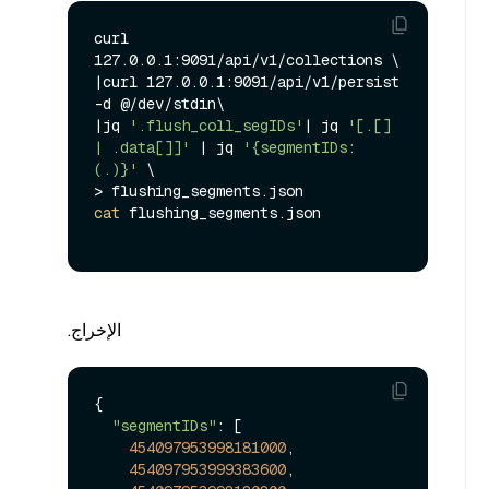
curl 
127.0.0.1:9091/api/v1/collections \

|curl 127.0.0.1:9091/api/v1/persist 
-d @/dev/stdin\

|jq 
'.flush_coll_segIDs'
| jq 
'[.[] 
| .data[]]'
 | jq 
'{segmentIDs: 
(.)}'
 \

cat
 flushing_segments.json

الإخراج.
{

"segmentIDs"
: [

454097953998181000
,

454097953999383600
,
