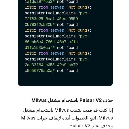
1a1dda9ff5a3"
Error
from
server
 (
NotFound
): 
persistentvolumeclaims 
"pvc-
72f83c25-6ea1-45ee-9559-
0b783f2c530b"
Error
from
server
 (
NotFound
): 
persistentvolumeclaims 
"pvc-
60dcb6e4-760d-46c7-af1a-
d1fc153b0caf"
Error
from
server
 (
NotFound
): 
persistentvolumeclaims 
"pvc-
2da33f64-c053-42b9-bb72-
c5d50779aa0a"
 not found

حذف Pulsar V2 باستخدام مشغل Milvus
إذا كنت قد قمت بتثبيت Milvus باستخدام مشغل
Milvus، اتبع الخطوات أدناه لإيقاف جراب Milvus
وحذف نشر Pulsar V2.