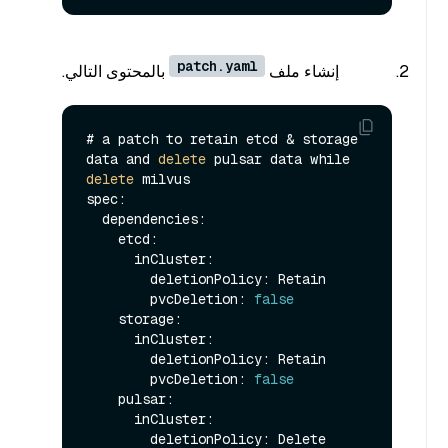
patch.yaml
إنشاء ملف
بالمحتوى التالي.
# a patch to retain etcd & storage 
data and 
delete
 pulsar data while 
delete
 milvus

spec:

  dependencies:

    etcd:

      inCluster:

        deletionPolicy: Retain

        pvcDeletion: 
false
    storage:

      inCluster:

        deletionPolicy: Retain

        pvcDeletion: 
false
    pulsar:

      inCluster:

        deletionPolicy: Delete
