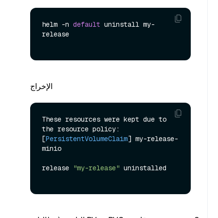
helm -n 
default
 uninstall my-
release

الإخراج
These resources were kept due to 
the resource policy:

[
PersistentVolumeClaim
] my-release-
minio

release 
"my-release"
 uninstalled
