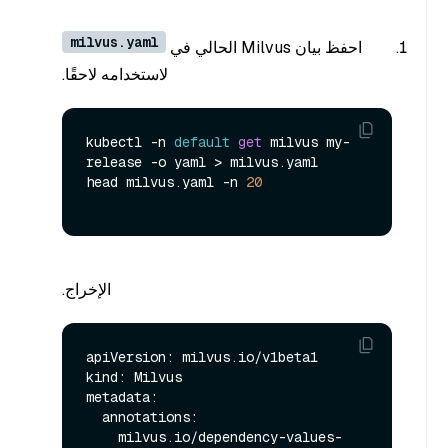
milvus.yaml
احفظ بيان Milvus الحالي في
لاستخدامه لاحقًا.
kubectl -n 
default
get
 milvus my-
release -o yaml > milvus.yaml

head milvus.yaml -n 
20
الإخراج.
apiVersion: milvus.io/v1beta1

kind: Milvus

metadata:

  annotations:

    milvus.io/dependency-values-