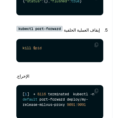
{
"status"
:{},
"flushed"
:
true
}

kubectl port-forward
إيقاف العملية الخلفية
kill
$pid
الإخراج.
[
1
]  + 
8116
 terminated  kubectl -n 
default
 port-forward deploy/my-
release-milvus-proxy 
9091
:
9091