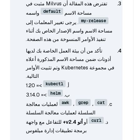
تفترض هذه المقالة أن Milvus مثبت في
default
مساحة الاسم
واسمه
my-release
. يرجى تغيير المعلمات إلى
مساحة الاسم واسم الإصدار الخاص بك أثناء
تنفيذ الأوامر المنسوخة من هذه الصفحة.
تأكد من أن بيئة العمل الخاصة بك لديها
أذونات ضمن مساحة الاسم المذكورة أعلاه
في مجموعة Kubernetes وتم تثبيت الأوامر
التالية.
kubectl
أ.
>= 1.20
helm
ب.
>= 3.14.0
awk
grep
cat
c.
،
،
لعمليات معالجة
السلسلة لعمليات معالجة السلسلة
curl
د.
أو
أتو v2.4+
للتفاعل مع واجهة
برمجة تطبيقات إدارة ميلفوس