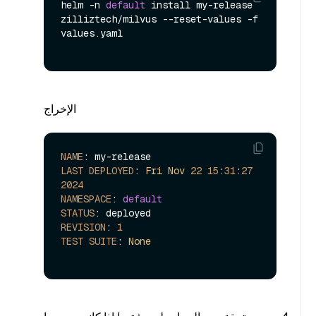
helm -n 
default
 install my-release 
zilliztech/milvus --reset-values -f 
values.
yaml
الإخراج
NAME
LAST
DEPLOYED
: 
Fri
Nov
22
15
:
31
:
27
2024
NAMESPACE
: 
default
STATUS
REVISION
: 
1
TEST
SUITE
: 
None