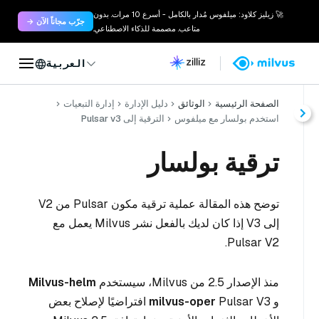
🚀 زيليز كلاود: ميلفوس مُدار بالكامل - أسرع 10 مرات. بدون
جرّب مجاناً الآن →
متاعب. مصممة للذكاء الاصطناعي.
العربية
الصفحة الرئيسية
الوثائق
دليل الإدارة
إدارة التبعيات
استخدم بولسار مع ميلفوس
الترقية إلى Pulsar v3
ترقية بولسار
توضح هذه المقالة عملية ترقية مكون Pulsar من V2
إلى V3 إذا كان لديك بالفعل نشر Milvus يعمل مع
Pulsar V2.
منذ الإصدار 2.5 من Milvus، سيستخدم
Milvus-helm
و
milvus-oper
Pulsar V3 افتراضيًا لإصلاح بعض