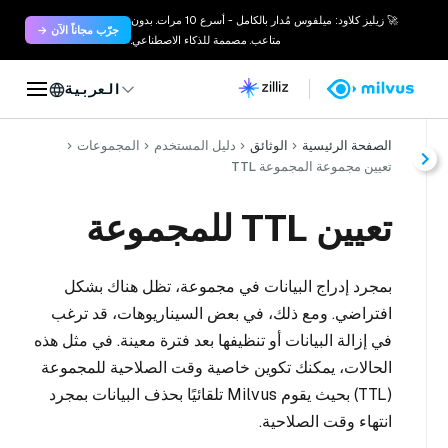
🚀 زيليز كلاود: ميلفوس مُدار بالكامل - أسرع 10 مرات. بدون
جرّب مجاناً الآن →
متاعب. مصممة للذكاء الاصطناعي.
العربية
الصفحة الرئيسية
الوثائق
دليل المستخدم
المجموعات
تعيين مجموعة المجموعة TTL
تعيين TTL للمجموعة
بمجرد إدراج البيانات في مجموعة، تظل هناك بشكل
افتراضي. ومع ذلك، في بعض السيناريوهات، قد ترغب
في إزالة البيانات أو تنظيفها بعد فترة معينة. في مثل هذه
الحالات، يمكنك تكوين خاصية وقت الصلاحية للمجموعة
(TTL) بحيث يقوم Milvus تلقائيًا بحذف البيانات بمجرد
انتهاء وقت الصلاحية.