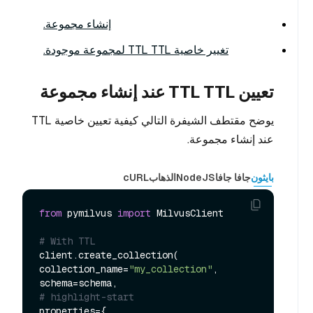
إنشاء مجموعة.
تغيير خاصية TTL TTL لمجموعة موجودة.
تعيين TTL TTL عند إنشاء مجموعة
يوضح مقتطف الشيفرة التالي كيفية تعيين خاصية TTL
عند إنشاء مجموعة.
بايثون
جافا جافا
NodeJS
الذهاب
cURL
from
 pymilvus 
import
 MilvusClient

# With TTL
client.create_collection(

collection_name=
"my_collection"
,

# highlight-start