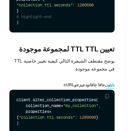
"collection.ttl.seconds"
: 
1209600
# highlight-end
تعيين TTL TTL لمجموعة موجودة
يوضح مقتطف الشيفرة التالي كيفية تغيير خاصية TTL
في مجموعة موجودة.
بايثون
جافا جافا
نودجيز
جو
cURL
client.alter_collection_properties(

    collection_name=
"my_collection"
,

    properties=
{
"collection.ttl.seconds"
: 
1209600
}
