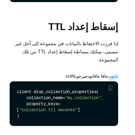
إسقاط إعداد TTL
إذا قررت الاحتفاظ بالبيانات في مجموعة إلى أجل غير
مسمى، يمكنك ببساطة إسقاط إعداد TTL من تلك
المجموعة.
بايثون
جافا جافا
نودجيز
جو
cURL
client.drop_collection_properties(

    collection_name=
"my_collection"
,

    property_keys=
[
"collection.ttl.seconds"
]
