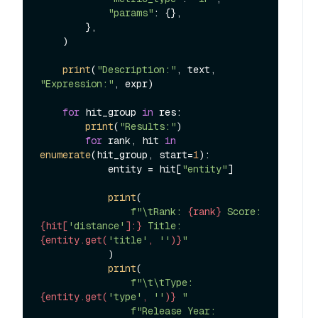
"params"
: {},

        },

    )

print
(
"Description:"
, text, 
"Expression:"
, expr)

for
 hit_group 
in
 res:

print
(
"Results:"
)

for
 rank, hit 
in
enumerate
(hit_group, start=
1
):

            entity = hit[
"entity"
]

print
(

f"\tRank: 
{rank}
 Score: 
{hit[
'distance'
]:}
 Title: 
{entity.get(
'title'
, 
''
)}
"
            )

print
(

f"\t\tType: 
{entity.get(
'type'
, 
''
)}
 "
f"Release Year: 