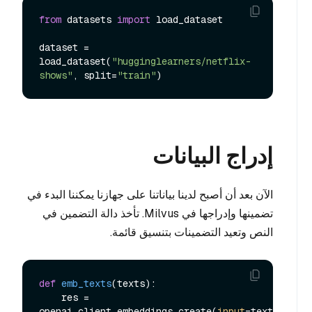
from
 datasets 
import
 load_dataset

dataset = 
load_dataset(
"hugginglearners/netflix-
shows"
, split=
"train"
إدراج البيانات
الآن بعد أن أصبح لدينا بياناتنا على جهازنا يمكننا البدء في
تضمينها وإدراجها في Milvus. تأخذ دالة التضمين في
النص وتعيد التضمينات بتنسيق قائمة.
def
emb_texts
(
texts
):

    res = 
openai_client.embeddings.create(
input
=texts, 