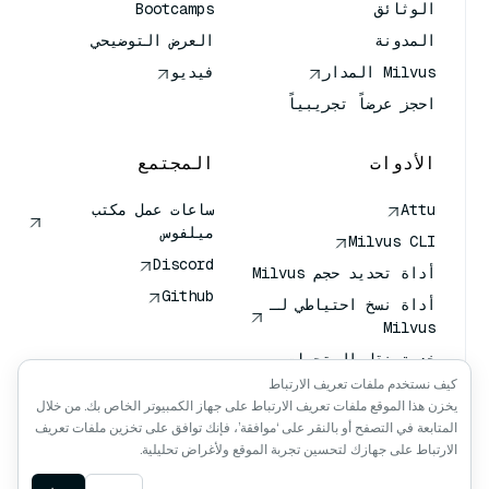
الوثائق
Bootcamps
المدونة
العرض التوضيحي
Milvus المدار
فيديو
احجز عرضاً تجريبياً
الأدوات
المجتمع
Attu
ساعات عمل مكتب
ميلفوس
Milvus CLI
Discord
أداة تحديد حجم Milvus
Github
أداة نسخ احتياطي لـ
Milvus
خدمة نقل المتجهات
(VTS)
كيف نستخدم ملفات تعريف الارتباط
يخزن هذا الموقع ملفات تعريف الارتباط على جهاز الكمبيوتر الخاص بك. من خلال
باحث عميق
المتابعة في التصفح أو بالنقر على ‘موافقة’، فإنك توافق على تخزين ملفات تعريف
سياق كلود كلود
الارتباط على جهازك لتحسين تجربة الموقع ولأغراض تحليلية.