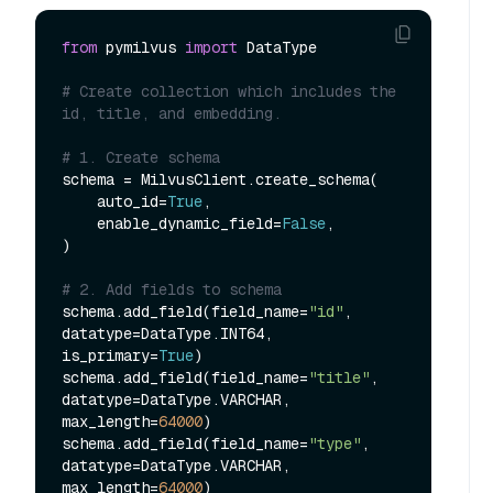
from
 pymilvus 
import
 DataType

# Create collection which includes the 
id, title, and embedding.
# 1. Create schema
schema = MilvusClient.create_schema(

    auto_id=
True
,

    enable_dynamic_field=
False
,

)

# 2. Add fields to schema
schema.add_field(field_name=
"id"
, 
datatype=DataType.INT64, 
is_primary=
True
)

schema.add_field(field_name=
"title"
, 
datatype=DataType.VARCHAR, 
max_length=
64000
)

schema.add_field(field_name=
"type"
, 
datatype=DataType.VARCHAR, 
max_length=
64000
)
