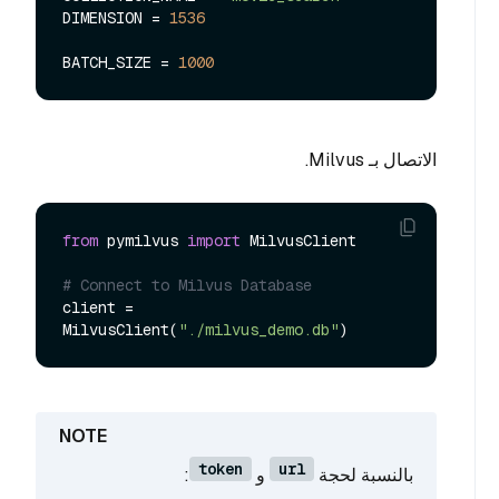
DIMENSION = 
1536
BATCH_SIZE = 
1000
الاتصال بـ Milvus.
from
 pymilvus 
import
 MilvusClient

# Connect to Milvus Database
client = 
MilvusClient(
"./milvus_demo.db"
token
url
بالنسبة لحجة
و
: