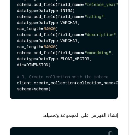
schema.add_field(field_name=
"release_year"
, 
datatype=DataType.INT64)

schema.add_field(field_name=
"rating"
, 
datatype=DataType.VARCHAR, 
max_length=
64000
)

schema.add_field(field_name=
"description"
, 
datatype=DataType.VARCHAR, 
max_length=
64000
)

schema.add_field(field_name=
"embedding"
, 
datatype=DataType.FLOAT_VECTOR, 
dim=DIMENSION)

# 3. Create collection with the schema
client.create_collection(collection_name=COLLECTI
إنشاء الفهرس على المجموعة وتحميله.