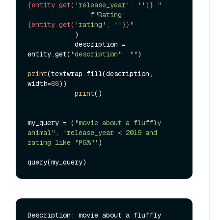
{entity.get(
'release_year'
, 
''
)}
 "
f"Rating: 
{entity.get(
'rating'
, 
''
)}
"
            )

            description = 
entity.get(
"description"
, 
""
)

print
(textwrap.fill(description, 
width=
88
))

print
()

my_query = (
"movie about a fluffly 
animal"
, 
'release_year < 2019 and 
rating like "PG%"'
)

Description: movie about a fluffly 