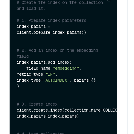
# Create the index on the collection 
and load it.
# 1. Prepare index parameters
index_params = 
client.prepare_index_params()

# 2. Add an index on the embedding 
field
index_params.add_index(

    field_name=
"embedding"
, 
metric_type=
"IP"
, 
index_type=
"AUTOINDEX"
, params={}

)

# 3. Create index
client.create_index(collection_name=COLLECTION_NA
index_params=index_params)

# 4. Load collection