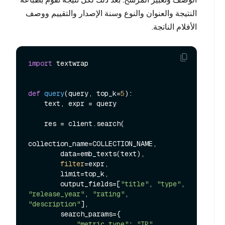
النتيجة والعنوان والنوع وسنة الإصدار والتقييم ووصف
الأفلام الناتجة.
import
 textwrap

def
query
(
query, top_k=
5
):

    text, expr = query

    res = client.search(

collection_name=COLLECTION_NAME,

        data=emb_texts(text),

filter
=expr,

        limit=top_k,

        output_fields=[
"title"
, 
"type"
, 
"release_year"
, 
"rating"
, 
"description"
],

        search_params={

"metric_type"
: 
"IP"
,
