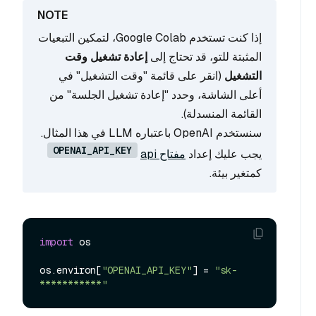
إذا كنت تستخدم Google Colab، لتمكين التبعيات
المثبتة للتو، قد تحتاج إلى
إعادة تشغيل وقت
التشغيل
(انقر على قائمة "وقت التشغيل" في
أعلى الشاشة، وحدد "إعادة تشغيل الجلسة" من
القائمة المنسدلة).
سنستخدم OpenAI باعتباره LLM في هذا المثال.
OPENAI_API_KEY
يجب عليك إعداد
مفتاح api
كمتغير بيئة.
import
 os

os.environ[
"OPENAI_API_KEY"
] = 
"sk-
***********"