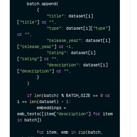
    batch.append(

        {

"title"
: dataset[i]
[
"title"
] 
or
""
,

"type"
: dataset[i][
"type"
] 
or
""
,

"release_year"
: dataset[i]
[
"release_year"
] 
or
 -
1
,

"rating"
: dataset[i]
[
"rating"
] 
or
""
,

"description"
: dataset[i]
[
"description"
] 
or
""
,

        }

    )

if
len
(batch) % BATCH_SIZE == 
0
or
i == 
len
(dataset) - 
1
:

        embeddings = 
emb_texts([item[
"description"
] 
for
 item 
in
 batch])

for
 item, emb 
in
zip
(batch, 