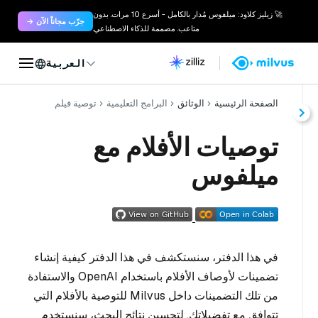
🚀 زيليز كلاود: ميلفوس مُدار بالكامل - أسرع 10 مرات. بدون
جرّب مجاناً الآن →
متاعب. مصممة للذكاء الاصطناعي.
العربية
الصفحة الرئيسية
الوثائق
البرامج التعليمية
توصية فيلم
توصيات الأفلام مع
ميلفوس
في هذا الدفتر، سنستكشف في هذا الدفتر كيفية إنشاء
تضمينات لأوصاف الأفلام باستخدام OpenAI والاستفادة
من تلك التضمينات داخل Milvus للتوصية بالأفلام التي
تتوافق مع تفضيلاتك. لتحسين نتائج البحث، سنستخدم