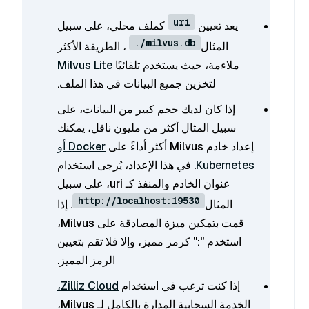
uri
يعد تعيين
كملف محلي، على سبيل
./milvus.db
المثال
، الطريقة الأكثر
ملاءمة، حيث يستخدم تلقائيًا
Milvus Lite
لتخزين جميع البيانات في هذا الملف.
إذا كان لديك حجم كبير من البيانات، على
سبيل المثال أكثر من مليون ناقل، يمكنك
إعداد خادم Milvus أكثر أداءً على
Docker أو
Kubernetes
. في هذا الإعداد، يُرجى استخدام
عنوان الخادم والمنفذ كـ uri، على سبيل
http://localhost:19530
المثال
. إذا
قمت بتمكين ميزة المصادقة على Milvus،
استخدم "
:
" كرمز مميز، وإلا فلا تقم بتعيين
الرمز المميز.
إذا كنت ترغب في استخدام
Zilliz Cloud،
الخدمة السحابية المدارة بالكامل لـ Milvus،