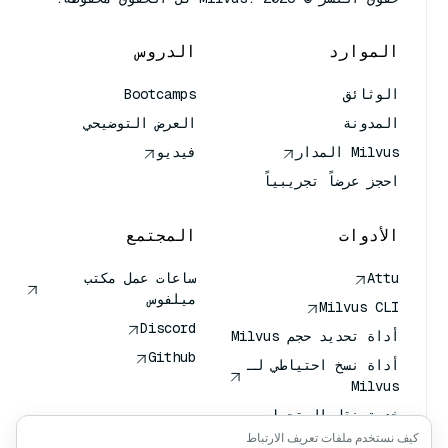
الموارد
الدروس
الوثائق
Bootcamps
المدونة
العرض التوضيحي
Milvus المدار
فيديو
احجز عرضاً تجريبياً
الأدوات
المجتمع
Attu
ساعات عمل مكتب
ميلفوس
Milvus CLI
Discord
أداة تحديد حجم Milvus
Github
أداة نسخ احتياطي لـ
Milvus
خدمة نقل المتجهات
(VTS)
كيف نستخدم ملفات تعريف الارتباط