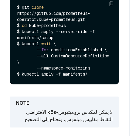
$ git 
clone
https://github.com/prometheus-
operator/kube-prometheus.git

$ 
cd
 kube-prometheus

$ kubectl apply --server-side -f 
manifests/setup

$ kubectl 
wait
 \

        --
for
 condition=Established \

        --all CustomResourceDefinition 
\

        --namespace=monitoring

لا يمكن لمكدس بروميثيوس-k8s الافتراضي
التقاط مقاييس ميلفوس، وتحتاج إلى التصحيح: