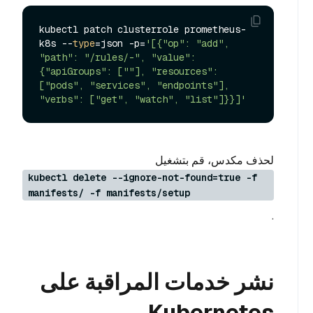
kubectl patch clusterrole prometheus-
k8s --
type
=json -p=
'[{"op": "add", 
"path": "/rules/-", "value": 
{"apiGroups": [""], "resources": 
["pods", "services", "endpoints"], 
"verbs": ["get", "watch", "list"]}}]'
لحذف مكدس، قم بتشغيل
kubectl delete --ignore-not-found=true -f
manifests/ -f manifests/setup
.
نشر خدمات المراقبة على
Kubernetes