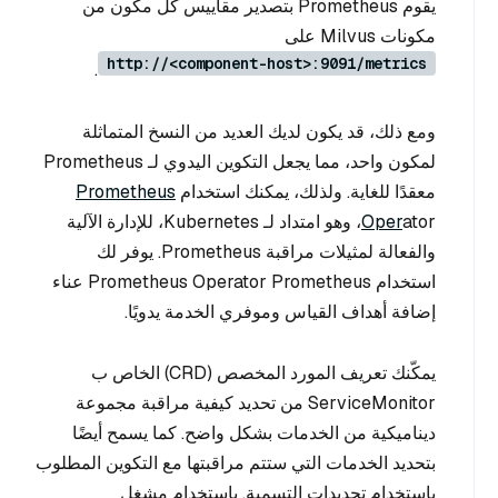
يقوم Prometheus بتصدير مقاييس كل مكون من
مكونات Milvus على
http://<component-host>:9091/metrics
.
ومع ذلك، قد يكون لديك العديد من النسخ المتماثلة
لمكون واحد، مما يجعل التكوين اليدوي لـ Prometheus
معقدًا للغاية. ولذلك، يمكنك استخدام
Prometheus
Oper
ator، وهو امتداد لـ Kubernetes، للإدارة الآلية
والفعالة لمثيلات مراقبة Prometheus. يوفر لك
استخدام Prometheus Operator Prometheus عناء
إضافة أهداف القياس وموفري الخدمة يدويًا.
يمكّنك تعريف المورد المخصص (CRD) الخاص ب
ServiceMonitor من تحديد كيفية مراقبة مجموعة
ديناميكية من الخدمات بشكل واضح. كما يسمح أيضًا
بتحديد الخدمات التي ستتم مراقبتها مع التكوين المطلوب
باستخدام تحديدات التسمية. باستخدام مشغل