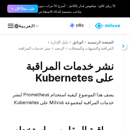
🚀 زيليز كلاود: ميلفوس مُدار بالكامل - أسرع 10 مرات. بدون
جرّب مجاناً الآن →
متاعب. مصممة للذكاء الاصطناعي.
العربية
الصفحة الرئيسية
الوثائق
دليل الإدارة
المراقبة والتنبيهات والسجلات
الرصد
نشر خدمات المراقبة
نشر خدمات المراقبة
على Kubernetes
يصف هذا الموضوع كيفية استخدام Prometheus لنشر
خدمات المراقبة لمجموعة Milvus على Kubernetes.