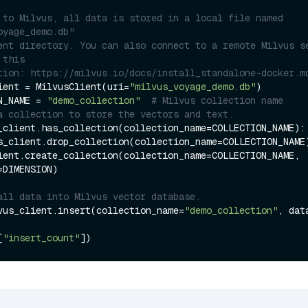
 to Milvus, all data is stored in a local file named 
oyage_demo.db"
ent directory. You can also connect to a remote Milvus se
 this
tion: https://milvus.io/docs/install_standalone-docker.m
ient = MilvusClient(uri=
"milvus_voyage_demo.db"
)

N_NAME = 
"demo_collection"
# Milvus collection name
a collection to store the vectors and text.
_client.has_collection(collection_name=COLLECTION_NAME):

ient.create_collection(collection_name=COLLECTION_NAME, 
=DIMENSION)

all data into Milvus vector database.
vus_client.insert(collection_name=
"demo_collection"
, dat
[
"insert_count"