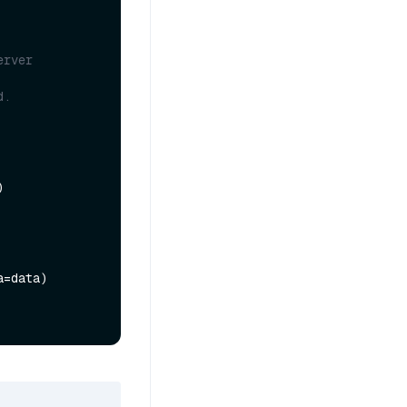
rver 
d.
a=data)
