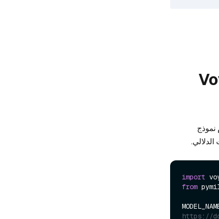
VoyageA &
زيله، ونستخدم نموذج
import
from
 pymi
MODEL_NAM
https://d