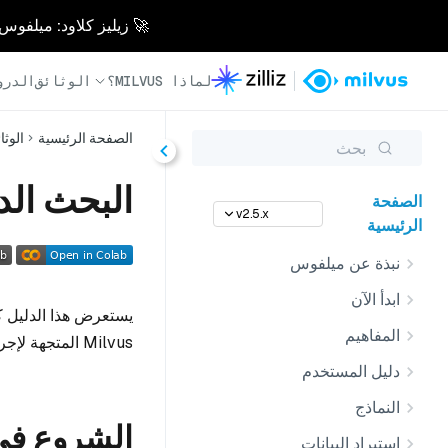
🚀 زيليز كلاود: ميلفوس مُدار بالكامل - أسرع 0
لماذا MILVUS؟
الوثائق
الدرو
الصفحة الرئيسية
الوثا
بحث
البحث الدلالي ب
الصفحة
v2.5.x
الرئيسية
نبذة عن ميلفوس
ابدأ الآن
يستعرض هذا الدليل 
المفاهيم
Milvus المتجهة لإجراء بحث دلالي على النص.
دليل المستخدم
النماذج
الشروع في
استيراد البيانات