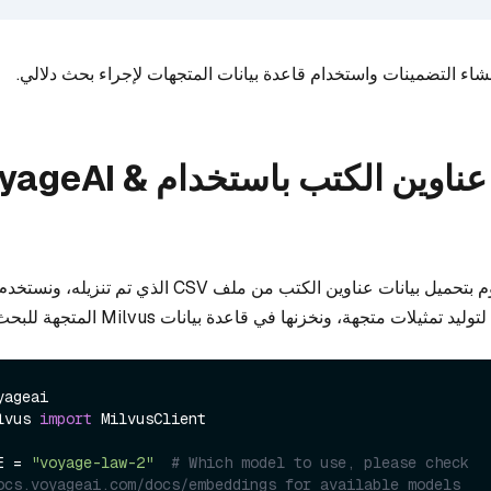
نشاء التضمينات واستخدام قاعدة بيانات المتجهات لإجراء بحث دلالي.
البحث في عناوين الكتب باستخدام I
في المثال التالي، نقوم بتحميل بيانات عناوين الكتب من ملف CSV الذي تم تن
lvus 
import
 MilvusClient

E = 
"voyage-law-2"
# Which model to use, please check 
ocs.voyageai.com/docs/embeddings for available models