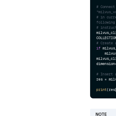
# Connect
"milvus_v
# in curr
following
# instruc
milvus_cl
COLLECTIO
# Create 
if
 milvus
    milvus_client.drop_collection(collection_name=COLLECTION_NAME)

milvus_cl
dimension
# Insert 
res = mil
print
(res