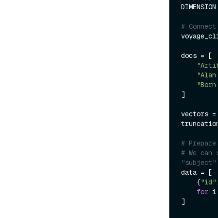
DIMENSION
# Connect
voyage_cl
docs = [

"Arti
"Alan
"Born
]

vectors =
truncatio
# Prepare
# We can 
"subject"
data = [

    {
"id"
for
 i
]
