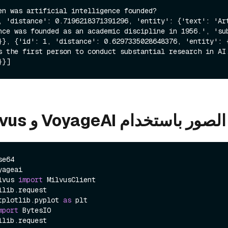
en was artificial intelligence founded?

, 'distance': 0.7196218371391296, 'entity': {'text': 'Art
nce was founded as an academic discipline in 1956.', 'sub
}}, {'id': 1, 'distance': 0.6297335028648376, 'entity': {
s the first person to conduct substantial research in AI.
استخدام VoyageAI و Milvus
lvus 
import
tplotlib.pyplot 
as
mport