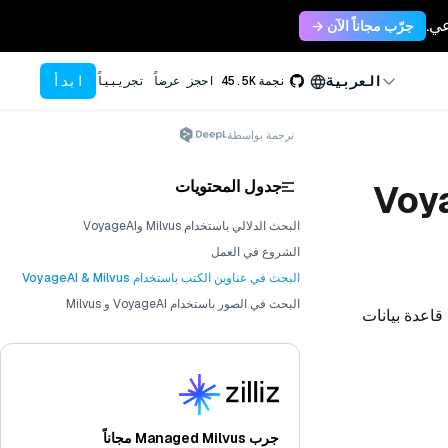
جرّب مجاناً الآن →
ابدأ
العربية
نجمة
45.5K
احجز عرضاً تجريبياً
ترجمة بواسطة
جدول المحتويات
البحث الدلالي باستخدام Milvus وVoyageAI
الشروع في العمل
البحث في عناوين الكتب باستخدام VoyageAI & Milvus
البحث في الصور باستخدام VoyageAI و Milvus
قاعدة بيانات
جرب Managed Milvus مجاناً