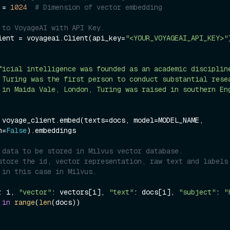
 = 
1024
# Dimension of vector embedding
 to VoyageAI with API Key.
ient = voyageai.Client(api_key=
"<YOUR_VOYAGEAI_API_KEY>"
)
ficial intelligence was founded as an academic disciplin
 Turing was the first person to conduct substantial rese
 in Maida Vale, London, Turing was raised in southern En
 voyage_client.embed(texts=docs, model=MODEL_NAME, 
n=
False
).embeddings

 data to be stored in Milvus vector database.
store the id, vector representation, raw text and labels 
 in this case in Milvus.
: i, 
"vector"
: vectors[i], 
"text"
: docs[i], 
"subject"
: 
"
 
in
range
(
len
(docs))
