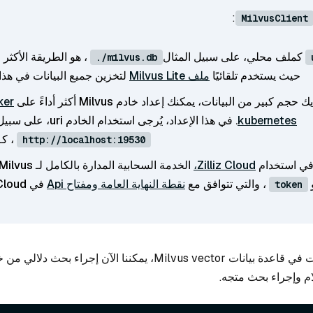
:
MilvusClient
كملف محلي، على سبيل المثال
، هو الطريقة الأكثر 
./milvus.db
حيث يستخدم تلقائيًا
ملف Milvus Lite
لتخزين جميع البيانات في هذا
حجم كبير من البيانات، يمكنك إعداد خادم Milvus أكثر أداءً على
kubernetes
. في هذا الإعداد، يُرجى استخدام الخادم uri، على سبيل المثال
، كـ
http://localhost:19530
في استخدام
Zilliz Cloud،
الخدمة السحابية المدارة بالكامل لـ Milvus، اضبط
، والتي تتوافق مع
نقطة النهاية العامة ومفتاح Api
في Zilliz Cloud.
token
مع وجود جميع البيانات في قاعدة بيانات Milvus vector، يمكننا الآن إجراء بح
م وإجراء بحث متجه.