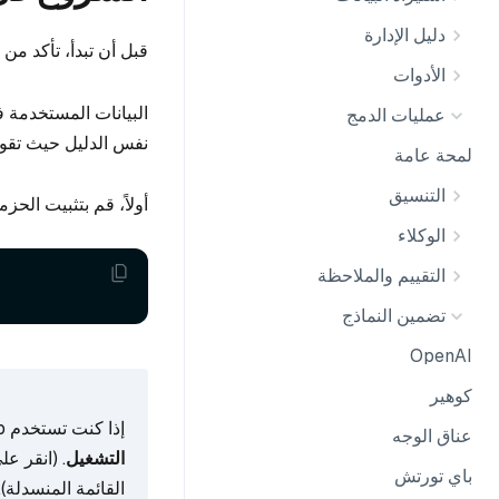
دليل الإدارة
قبل أن تبدأ، تأكد من أن لديك مفتاح Voyage API
الأدوات
البيانات المستخدمة ف
عمليات الدمج
نفس الدليل حيث تقوم 
لمحة عامة
التنسيق
أولاً، قم بتثبيت الحزمة الخاصة بـ 
الوكلاء
التقييم والملاحظة
تضمين النماذج
OpenAI
كوهير
إذا كنت تستخدم Google Colab، لتمكين التبعيات المثبتة للتو، قد تحتاج إلى
عناق الوجه
التشغيل
. (انقر ع
باي تورتش
القائمة المنسدلة).