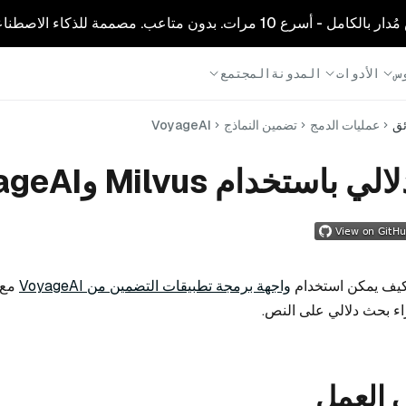
1 مرات. بدون متاعب. مصممة للذكاء الاصطناعي.
س
الأدوات
المدونة
المجتمع
ئق
عمليات الدمج
تضمين النماذج
VoyageAI
استخدام Milvus وVoyageAI
كيف يمكن استخدام
واجهة برمجة تطبيقات التضمين من VoyageAI
مع 
 العمل