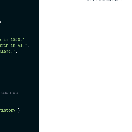


e in 1956."
,

arch in AI."
,

gland."
,

such as 
history"
}
