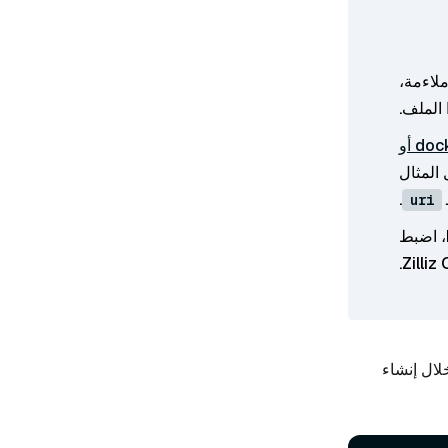
ملاءمة،
 الملف.
docker أو
.
uri
ث دلالي من خلال إنشاء