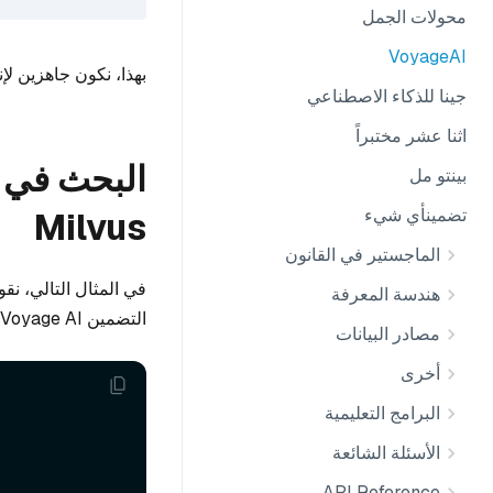
محولات الجمل
VoyageAI
بهذا، نكون جاهزين لإ
جينا للذكاء الاصطناعي
اثنا عشر مختبراً
بينتو مل
تضمينأي شيء
Milvus
الماجستير في القانون
هندسة المعرفة
التضمين Voyage AI لتوليد تمثيلات متجهة، ونخزنها في قاعدة بيانات Milvus المتجهة للبحث الدلالي.
مصادر البيانات
أخرى
البرامج التعليمية
الأسئلة الشائعة
API Reference