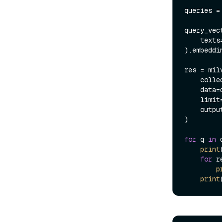
queries =
query_vec
    te
).embeddin
res = mil
    co
    da
    limit
    ou
)

for
 q 
in
 
print
for
 r
p
print