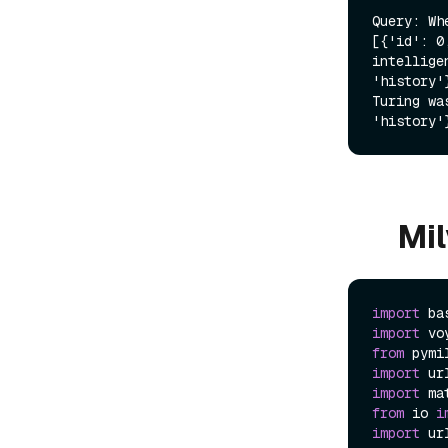
Query: Wh
[{'id': 0
intellige
'history'
Turing wa
import
import
from
 pymi
import
import
 ma
from
 io 
i
import