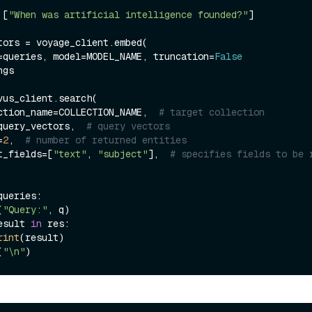
 [
"When was artificial intelligence founded?"
]

tors = voyage_client.embed(

xts=queries, model=MODEL_NAME, truncation=
False
gs

vus_client.search(

llection_name=COLLECTION_NAME,  
# target collection
ta=query_vectors,  
# query vectors
=
2
,  
# number of returned entities
tput_fields=[
"text"
, 
"subject"
],  
# specifies fields to be 
queries:

(
"Query:"
, q)

esult 
in
 res:

rint
(result)

(
"\n"