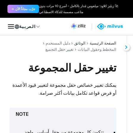
🚀 زيليز كلاود: ميلفوس مُدار بالكامل - أسرع 10 مرات. بدون
جرّب مجاناً الآن →
متاعب. مصممة للذكاء الاصطناعي.
العربية
الصفحة الرئيسية
الوثائق
دليل المستخدم
المخطط وحقول البيانات
تغيير حقل التجميع
تغيير حقل المجموعة
يمكنك تغيير خصائص حقل مجموعة لتغيير قيود الأعمدة
أو فرض قواعد تكامل بيانات أكثر صرامة.
تتكون كل مجموعة من حقل أساسي واحد