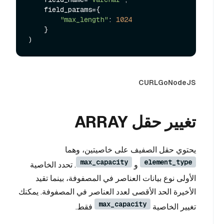
    field_params={

"max_length"
: 
1024
    }

CURL
Go
NodeJS
تغيير حقل ARRAY
يحتوي حقل الصفيف على خاصيتين، وهما
max_capacity
element_type
و
. تحدد الخاصية
الأولى نوع بيانات العناصر في المصفوفة، بينما تقيد
الأخيرة الحد الأقصى لعدد العناصر في المصفوفة. يمكنك
max_capacity
تغيير الخاصية
فقط.