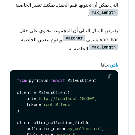
التي يمكن أن تحتويها قيم الحقل. يمكنك تغيير الخاصية
max_length
.
يفترض المثال التالي أن المجموعة تحتوي على حقل
varchar
VarChar يسمى
ويقوم بتعيين الخاصية
max_length
الخاصة به.
بايثون
جافا
from
 pymilvus 
import
 MilvusClient

client = MilvusClient(

    uri=
"http://localhost:19530"
,

    token=
"root:Milvus"
)

client.alter_collection_field(

    collection_name=
"my_collection"
,

    field_name=
"varchar"
,
