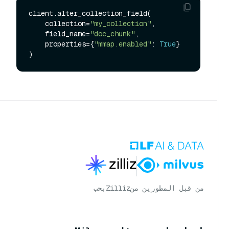
client.alter_collection_field(

    collection=
"my_collection"
,

    field_name=
"doc_chunk"
,

    properties={
"mmap.enabled"
: 
True
}

من قبل المطورين من
Zilliz
بحب