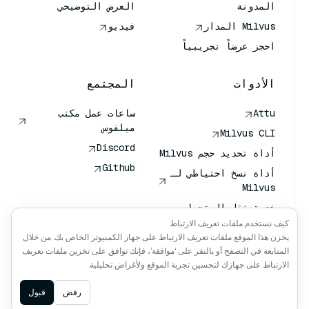
المدونة
العرض التوضيحي
Milvus المدار
فيديو
احجز عرضاً تجريبياً
الأدوات
المجتمع
Attu
ساعات عمل مكتب
ميلفوس
Milvus CLI
Discord
أداة تحديد حجم Milvus
Github
أداة نسخ احتياطي لـ
Milvus
خدمة نقل المتجهات
(VTS)
كيف نستخدم ملفات تعريف الارتباط
يخزن هذا الموقع ملفات تعريف الارتباط على جهاز الكمبيوتر الخاص بك. من خلال
باحث عميق
المتابعة في التصفح أو بالنقر على ‘موافقة’، فإنك توافق على تخزين ملفات تعريف
سياق كلود كلود
الارتباط على جهازك لتحسين تجربة الموقع ولأغراض تحليلية.
Ask AI
رفض
قبول