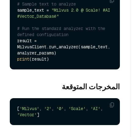
# Sample text to analyze
sample_text = 
"Milvus 2.0 @ Scale! #AI 
#Vector_Databasé"
# Run the standard analyzer with the 
defined configuration
result = 
MilvusClient.run_analyzer(sample_text, 
print
المخرجات المتوقعة
[
'Milvus'
, 
'2'
, 
'0'
, 
'Scale'
, 
'AI'
, 
'Vector'