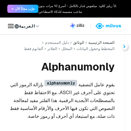
🚀 زيليز كلاود: ميلفوس مُدار بالكامل - أسرع 10 مرات. بدون
جرّب مجاناً الآن →
متاعب. مصممة للذكاء الاصطناعي.
العربية
الصفحة الرئيسية
الوثائق
دليل المستخدم
المخطط وحقول البيانات
المحلل
الفلاتر
ألفانوم فقط
Alphanumonly
alphanumonly
يقوم عامل التصفية
بإزالة الرموز التي
تحتوي على أحرف غير ASCII، مع الاحتفاظ فقط
بالمصطلحات الأبجدية الرقمية. هذا الفلتر مفيد لمعالجة
النصوص التي تكون فيها الأحرف والأرقام الأساسية فقط
ذات صلة، مع استبعاد أي أحرف أو رموز خاصة.