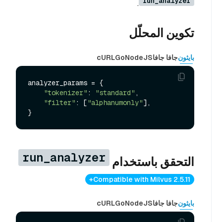
run_analyzer
.
تكوين المحلّل
بايثون
جافا جافا
NodeJS
Go
cURL
analyzer_params = {

"tokenizer"
: 
"standard"
,

"filter"
: [
"alphanumonly"
],

run_analyzer
التحقق باستخدام
Compatible with Milvus 2.5.11+
بايثون
جافا جافا
NodeJS
Go
cURL