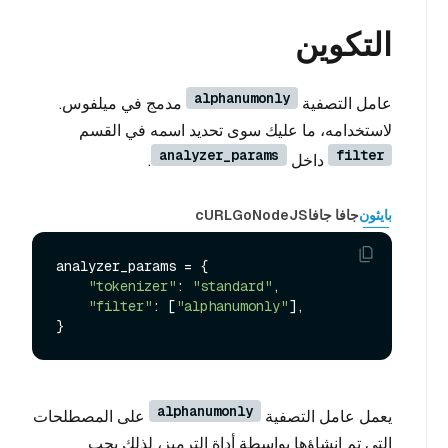
التكوين
alphanumonly
عامل التصفية
مدمج في ميلفوس.
لاستخدامه، ما عليك سوى تحديد اسمه في القسم
analyzer_params
filter
داخل
.
بايثون
جافا جافا
NodeJS
Go
cURL
analyzer_params = {

"tokenizer"
: 
"standard"
,

"filter"
: [
"alphanumonly"
],

alphanumonly
يعمل عامل التصفية
على المصطلحات
التي تم إنشاؤها بواسطة أداة الترميز، لذلك يجب