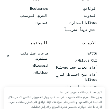
الوثائق
Bootcamps
المدونة
العرض التوضيحي
Milvus المدار
فيديو
احجز عرضاً تجريبياً
الأدوات
المجتمع
Attu
ساعات عمل مكتب
ميلفوس
Milvus CLI
Discord
أداة تحديد حجم Milvus
Github
أداة نسخ احتياطي لـ
Milvus
خدمة نقل المتجهات
(VTS)
كيف نستخدم ملفات تعريف الارتباط
يخزن هذا الموقع ملفات تعريف الارتباط على جهاز الكمبيوتر الخاص بك. من خلال
باحث عميق
المتابعة في التصفح أو بالنقر على ‘موافقة’، فإنك توافق على تخزين ملفات تعريف
سياق كلود كلود
الارتباط على جهازك لتحسين تجربة الموقع ولأغراض تحليلية.