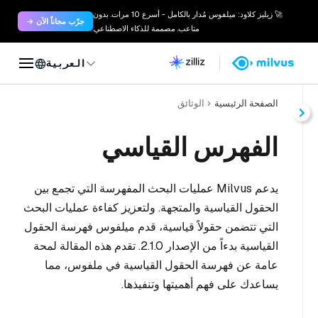
🚀 زيليز كلاود: ميلفوس مُدار بالكامل - أسرع 10 مرات. بدون
جرّب مجاناً الآن →
متاعب. مصممة للذكاء الاصطناعي.
العربية
الصفحة الرئيسية
الوثائق
الفهرس القياسي
يدعم Milvus عمليات البحث المفهرسة التي تجمع بين
الحقول القياسية والمتجهة. ولتعزيز كفاءة عمليات البحث
التي تتضمن حقولاً قياسية، قدم ميلفوس فهرسة الحقول
القياسية بدءاً من الإصدار 2.1.0. تقدم هذه المقالة لمحة
عامة عن فهرسة الحقول القياسية في ملفوس، مما
يساعدك على فهم أهميتها وتنفيذها.