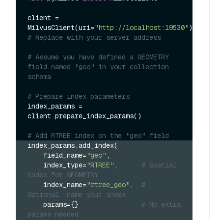
client = 
MilvusClient(uri=
"http://localhost:19530"
) 
# Replace with your server address
# Assume you have defined a GEOMETRY 
field named "geo" in your collection 
schema
# Prepare index parameters
index_params = 
client.prepare_index_params()

# Add RTREE index on the "geo" field
index_params.add_index(
    field_name=
"geo"
,
    index_type=
"RTREE"
,      
# Spatial 
index for GEOMETRY
    index_name=
"rtree_geo"
,  
# 
Optional, name your index
    params={}                
# No extra 
params needed