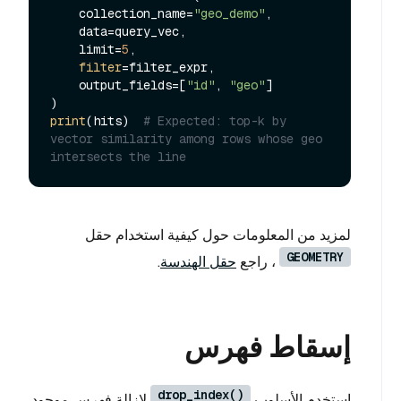
    collection_name=
"geo_demo"
,

    data=query_vec,

    limit=
5
,

filter
=filter_expr,

    output_fields=[
"id"
, 
"geo"
]

print
(hits)  
# Expected: top-k by 
vector similarity among rows whose geo 
intersects the line
لمزيد من المعلومات حول كيفية استخدام حقل
GEOMETRY
، راجع
حقل الهندسة
.
إسقاط فهرس
drop_index()
استخدم الأسلوب
لإزالة فهرس موجود