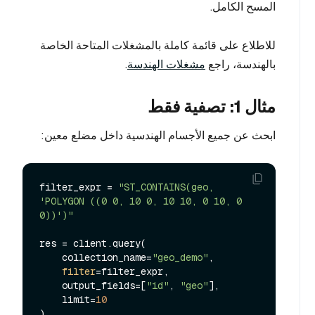
المسح الكامل.
للاطلاع على قائمة كاملة بالمشغلات المتاحة الخاصة
بالهندسة، راجع
مشغلات الهندسة
.
مثال 1: تصفية فقط
ابحث عن جميع الأجسام الهندسية داخل مضلع معين:
filter_expr = 
"ST_CONTAINS(geo, 
'POLYGON ((0 0, 10 0, 10 10, 0 10, 0 
0))')"
res = client.query(

    collection_name=
"geo_demo"
,

filter
=filter_expr,

    output_fields=[
"id"
, 
"geo"
],

    limit=
10