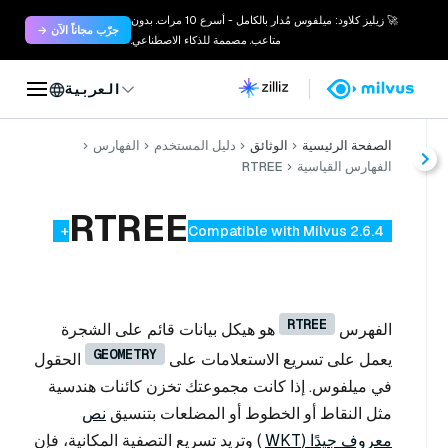
🚀 زيليز كلاود: ميلفوس مُدار بالكامل - أسرع 10 مرات. بدون
جرّب مجاناً الآن →
متاعب. مصممة للذكاء الاصطناعي.
العربية
الصفحة الرئيسية
الوثائق
دليل المستخدم
الفهارس
الفهارس القياسية
RTREE
RTREE
Compatible with Milvus 2.6.4+
RTREE
الفهرس
هو هيكل بيانات قائم على الشجرة
GEOMETRY
يعمل على تسريع الاستعلامات على
الحقول
في ميلفوس. إذا كانت مجموعتك تخزن كائنات هندسية
مثل النقاط أو الخطوط أو المضلعات بتنسيق
نص
معروف جيدًا (WKT
) وتريد تسريع التصفية المكانية، فإن