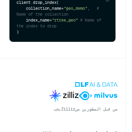
client.drop_index(

    collection_name=
"geo_demo"
,   
# 
Name of the collection
    index_name=
"rtree_geo"
# Name of 
the index to drop
من قبل المطورين من
Zilliz
بحب