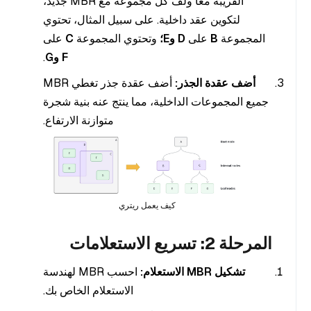
القريبة معًا ولف كل مجموعة مع MBR جديد،
لتكوين عقد داخلية. على سبيل المثال، تحتوي
المجموعة
B
على
D
وE؛
وتحتوي المجموعة
C
على
F
وG
.
أضف عقدة الجذر:
أضف عقدة جذر تغطي MBR
جميع المجموعات الداخلية، مما ينتج عنه بنية شجرة
متوازنة الارتفاع.
كيف يعمل ريتري
المرحلة 2: تسريع الاستعلامات
تشكيل MBR الاستعلام:
احسب MBR لهندسة
الاستعلام الخاص بك.