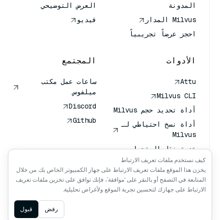
المدونة
العرض التوضيحي
Milvus المدار
فيديو
احجز عرضاً تجريبياً
الأدوات
المجتمع
Attu
ساعات عمل مكتب
ميلفوس
Milvus CLI
Discord
أداة تحديد حجم Milvus
Github
أداة نسخ احتياطي لـ
Milvus
خدمة نقل المتجهات
(VTS)
كيف نستخدم ملفات تعريف الارتباط
يخزن هذا الموقع ملفات تعريف الارتباط على جهاز الكمبيوتر الخاص بك. من خلال
باحث عميق
المتابعة في التصفح أو بالنقر على ‘موافقة’، فإنك توافق على تخزين ملفات تعريف
سياق كلود كلود
الارتباط على جهازك لتحسين تجربة الموقع ولأغراض تحليلية.
Ask AI
رفض
قبول