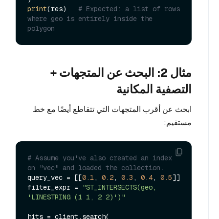
print
(res)   
# Expected: a list of rows 
where geo is entirely inside the 
polygon
مثال 2: البحث عن المتجهات +
التصفية المكانية
ابحث عن أقرب المتجهات التي تتقاطع أيضًا مع خط
مستقيم:
# Assume you've also created an index 
on "vec" and loaded the collection.
query_vec = [[
0.1
, 
0.2
, 
0.3
, 
0.4
, 
0.5
]]

filter_expr = 
"ST_INTERSECTS(geo, 
'LINESTRING (1 1, 2 2)')"
hits = client.search(
