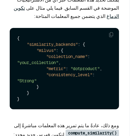
الموضحة في القسم السابق. فيما يلي مثال على
تكوين
الدماغ
الذي يتضمن جميع المعلمات المتاحة:
{
"similarity_backends"
:
{
"milvus"
:
{
"collection_name"
:
"your_collection"
,
"metric"
:
"dotproduct"
,
"consistency_level"
:
"Strong"
}
}
}
ومع ذلك، عادةً ما يتم تمرير هذه المعلمات مباشرةً إلى
compute_similarity()
لتكوين فهرس جديد محدد: