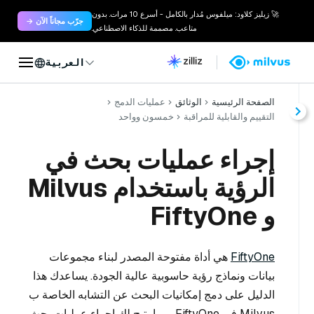
🚀 زيليز كلاود: ميلفوس مُدار بالكامل - أسرع 10 مرات. بدون
جرّب مجاناً الآن →
متاعب. مصممة للذكاء الاصطناعي.
العربية
الصفحة الرئيسية
الوثائق
عمليات الدمج
التقييم والقابلية للمراقبة
خمسون وواحد
إجراء عمليات بحث في
الرؤية باستخدام Milvus
و FiftyOne
FiftyOne
هي أداة مفتوحة المصدر لبناء مجموعات
بيانات ونماذج رؤية حاسوبية عالية الجودة. يساعدك هذا
الدليل على دمج إمكانيات البحث عن التشابه الخاصة ب
Milvus في FiftyOne، مما يتيح لك إجراء عمليات بحث