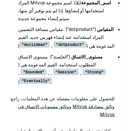
اسم_المجموعة
(بلا
): اسم مجموعة Milvus المراد
استخدامها أو إنشاؤها. إذا لم يتم توفير أي منها،
سيتم إنشاء مجموعة جديدة
المقياس
(
"dotproduct")
: مقياس مسافة التضمين
المراد استخدامه عند إنشاء فهرس جديد. القيم
"euclidean"
"dotproduct"
المدعومة هي (
،
)
مستوى_الاتساق
(
"الجلسة")
: مستوى الاتساق
المطلوب استخدامه. القيم المدعومة هي (
"Bounded"
"Session"
"Strong"
،
، ،
،
"Eventually"
)
للحصول على معلومات مفصلة عن هذه المعلمات، راجع
وثائق مصادقة Milvus
ووثائق مستويات الاتساق في
.
Milvus
يمكنك تحديد هذه المعلمات عبر أي من الاستراتيجيات