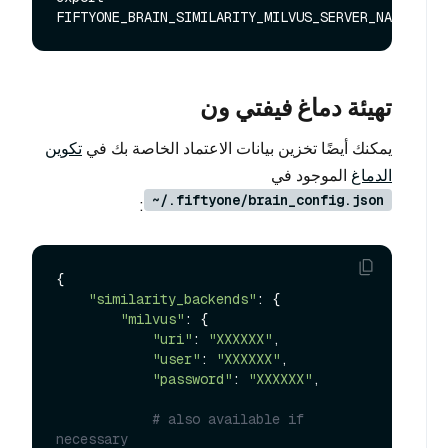
تهيئة دماغ فيفتي ون
يمكنك أيضًا تخزين بيانات الاعتماد الخاصة بك في
تكوين
الدماغ
الموجود في
~/.fiftyone/brain_config.json
:
{

"similarity_backends"
: {

"milvus"
: {

"uri"
: 
"XXXXXX"
,

"user"
: 
"XXXXXX"
,

"password"
: 
"XXXXXX"
,

# also available if 
necessary