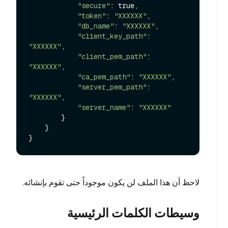
"secure"
: true,

"token"
: 
"XXXXXX"
,

"db_name"
: 
"XXXXXX"
,

"client_key_path"
: 
"XXXXXX"
,

"client_pem_path"
: 
"XXXXXX"
,

"ca_pem_path"
: 
"XXXXXX"
,

"server_pem_path"
: 
"XXXXXX"
,

"server_name"
: 
"XXXXXX"
        }

    }

لاحظ أن هذا الملف لن يكون موجوداً حتى تقوم بإنشائه.
وسيطات الكلمات الرئيسية