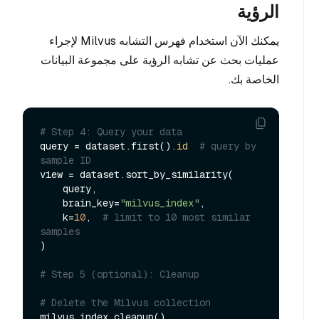
الرؤية
يمكنك الآن استخدام فهرس التشابه Milvus لإجراء
عمليات بحث عن تشابه الرؤية على مجموعة البيانات
الخاصة بك.
# Step 4: Query your data
query = dataset.first().
id
# query by 
sample ID
view = dataset.sort_by_similarity(

    query,

    brain_key=
"milvus_index"
,

    k=
10
,  
# limit to 10 most similar 
samples
)

# Step 5 (optional): Cleanup
# Delete the Milvus collection
milvus_index.cleanup()
