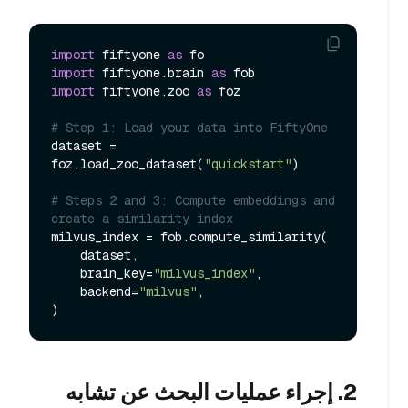
import
 fiftyone 
as
import
 fiftyone.brain 
as
import
 fiftyone.zoo 
as
 foz

# Step 1: Load your data into FiftyOne
dataset = 
foz.load_zoo_dataset(
"quickstart"
)

# Steps 2 and 3: Compute embeddings and 
create a similarity index
milvus_index = fob.compute_similarity(

    dataset,

    brain_key=
"milvus_index"
,

    backend=
"milvus"
,

2. إجراء عمليات البحث عن تشابه