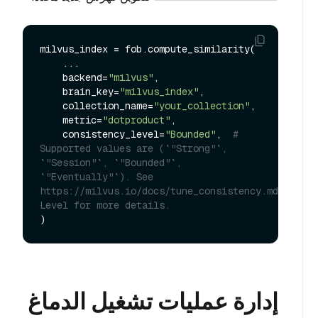
milvus_index = fob.compute_similarity(

    ...

    backend=
"milvus"
,

    brain_key=
"milvus_index"
,

    collection_name=
"your_collection"
,

    metric=
"dotproduct"
,

    consistency_level=
"Bounded"
,  
# 
Supported values are (`"Strong"`, 
`"Session"`, `"Bounded"`, 
`"Eventually"`). See 
https://milvus.io/docs/tune_consistency.md#Consis
Level for more details.
إدارة عمليات تشغيل الدماغ