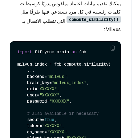
يمكنك تقديم بيانات اعتماد ميلفوس يدويًا كوسيطات
كلمات رئيسية في كل مرة تستدعي فيها طرقًا مثل
compute_similarity()
التي تتطلب الاتصال بـ
Milvus:
import
 fiftyone.brain 
as
 fob

milvus_index = fob.compute_similarity(

    ...

    backend=
"milvus"
,

    brain_key=
"milvus_index"
,

    uri=
"XXXXXX"
,

    user=
"XXXXXX"
,

    password=
"XXXXXX"
,

# also available if necessary
    secure=
True
,

    token=
"XXXXXX"
,

    db_name=
"XXXXXX"
,
