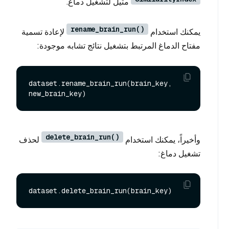
مثيل لتشغيل دماغ.
rename_brain_run()
يمكنك استخدام
لإعادة تسمية
مفتاح الدماغ المرتبط بتشغيل نتائج تشابه موجودة:
dataset.rename_brain_run(brain_key, 
delete_brain_run()
وأخيراً، يمكنك استخدام
لحذف
تشغيل دماغ: