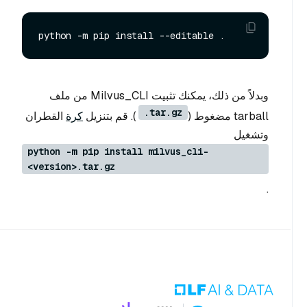
وبدلاً من ذلك، يمكنك تثبيت Milvus_CLI من ملف
.tar.gz
tarball مضغوط (
). قم بتنزيل
كرة
القطران
وتشغيل
python -m pip install milvus_cli-
<version>.tar.gz
.