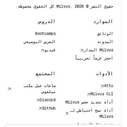
حقوق النشر © Milvus. 2026 كل الحقوق محفوظة.
الموارد
الدروس
الوثائق
Bootcamps
المدونة
العرض التوضيحي
Milvus المدار
فيديو
احجز عرضاً تجريبياً
الأدوات
المجتمع
Attu
ساعات عمل مكتب
ميلفوس
Milvus CLI
Discord
أداة تحديد حجم Milvus
Github
أداة نسخ احتياطي لـ
Milvus
خدمة نقل المتجهات