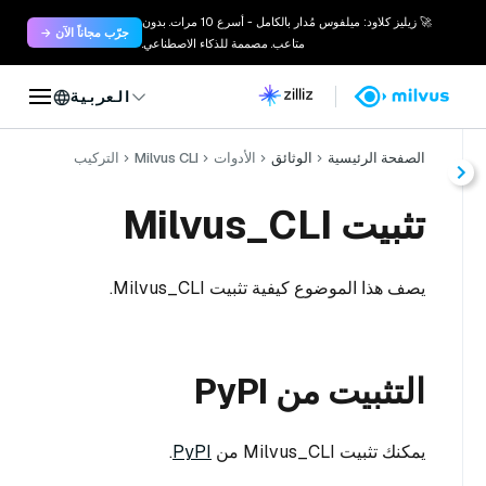
🚀 زيليز كلاود: ميلفوس مُدار بالكامل - أسرع 10 مرات. بدون
جرّب مجاناً الآن →
متاعب. مصممة للذكاء الاصطناعي.
العربية
الصفحة الرئيسية
الوثائق
الأدوات
Milvus CLI
التركيب
تثبيت Milvus_CLI
يصف هذا الموضوع كيفية تثبيت Milvus_CLI.
التثبيت من PyPI
يمكنك تثبيت Milvus_CLI من
PyPI
.