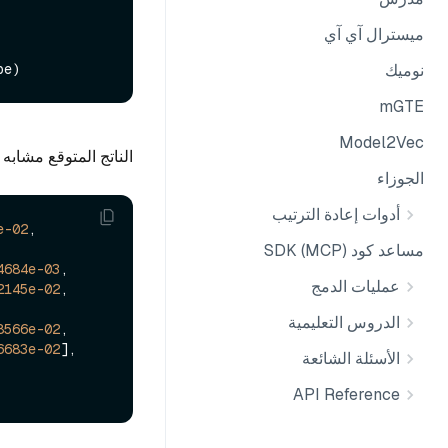
ميسترال آي آي
نوميك
mGTE
Model2Vec
الناتج المتوقع مشابه 
الجوزاء
أدوات إعادة الترتيب
e-02
,  
مساعد كود SDK (MCP)
4684e-03
,

عمليات الدمج
2145e-02
,

الدروس التعليمية
8566e-02
,

6683e-02
],

الأسئلة الشائعة
API Reference