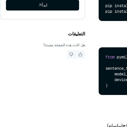
ابدأ
pip insta
pip insta
التعليقات
هل كانت هذه الصفحة مفيدة؟
from
 pymi
sentence_
    mod
    devi
ج
(سلسلة
)