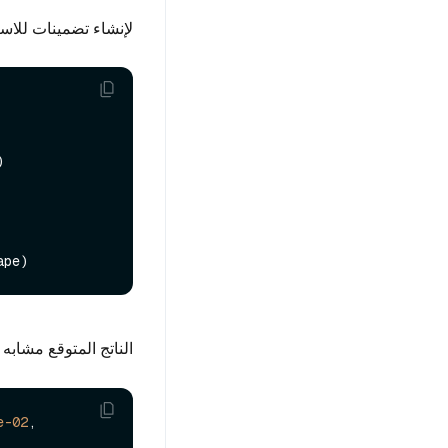
لإنشاء تضمينات للاس


الناتج المتوقع مشابه 
e-02
,  