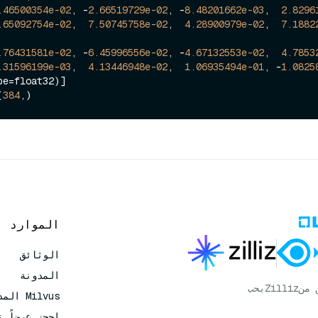
.46500354e-02
, -
2.66519729e-02
, -
8.48201662e-03
,  
2.8296
.65092754e-02
,  
7.50745758e-02
,  
4.28900979e-02
,  
7.1882
.76431581e-02
, -
6.45996556e-02
, -
4.67132553e-02
,  
4.7853
.31596199e-03
,  
4.13446948e-02
,  
1.06935494e-01
, -
1.0825
(
384
الموارد
الوثائق
المدونة
 من
Zilliz
بحب
Milvus المدار
احجز عرضاً ت