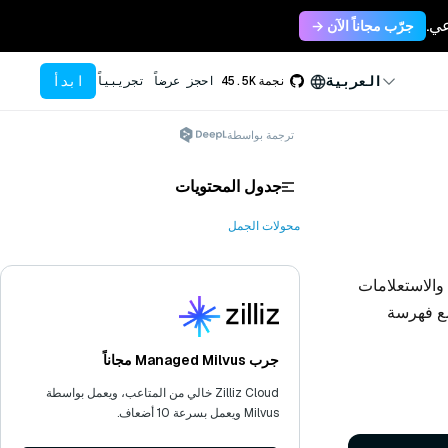
جرّب مجاناً الآن →
ابدأ
العربية
نجمة
45.5K
احجز عرضاً تجريبياً
ترجمة بواسطة
جدول المحتويات
محولات الجمل
 والاستعلامات
مع فهرسة
جرب Managed Milvus مجاناً
Zilliz Cloud خالي من المتاعب، ويعمل بواسطة
Milvus ويعمل بسرعة 10 أضعاف.