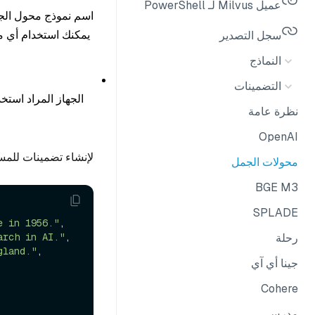
عميل Milvus لـ PowerShell
اسم نموذج محول الجمل
يمكنك استخدام أي من
سجل التصدير
النماذج
التضمينات
الجهاز المراد استخ
نظرة عامة
OpenAI
لإنشاء تضمينات للم
محولات الجمل
BGE M3
SPLADE
e in 1956."
,

arch in AI."
,

رحلة
gland."
,

جينا أي آي
Cohere
مدرس