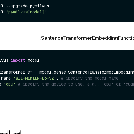
ll --upgrade pymilvus

ll 
"pymilvus[model]"
:
lvus 
import
 model

transformer_ef = model.dense.SentenceTransformerEmbedding
el_name=
'all-MiniLM-L6-v2'
, 
# Specify the model name
ce=
'cpu'
# Specify the device to use, e.g., 'cpu' or 'cud
اسم_النموذ