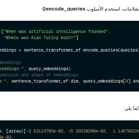
تعلامات، استخدم الأسلوب
encode_queries()
:
 [
"When was artificial intelligence founded"
, 

"Where was Alan Turing born?"
]

eddings = sentence_transformer_ef.encode_queries(queries)
mbeddings
beddings:"
imension and shape of embeddings
m:"
, sentence_transformer_ef.dim, query_embeddings[
0
لما يلي:
s: [array([-
2.52114702e-02
, -
5.29330298e-02
,  
1.14570223
9e-02
,
