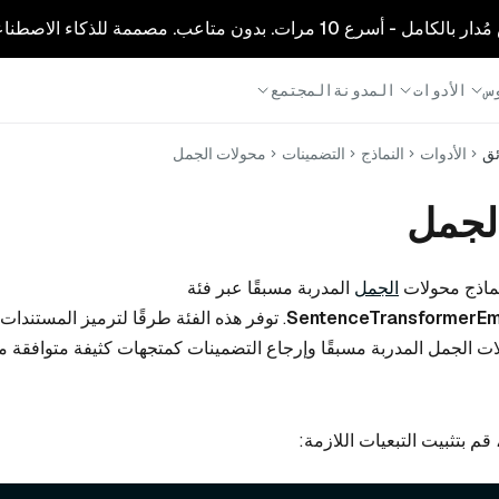
1 مرات. بدون متاعب. مصممة للذكاء الاصطناعي.
س
الأدوات
المدونة
المجتمع
ئق
الأدوات
النماذج
التضمينات
محولات الجمل
لجمل
ماذج محولات
الجمل
المدربة مسبقًا عبر فئة
SentenceTransformerEm
. توفر هذه الفئة طرقًا لترميز المستندات
ات الجمل المدربة مسبقًا وإرجاع التضمينات كمتجهات كثيفة متوافقة 
قم بتثبيت التبعيات اللازمة: