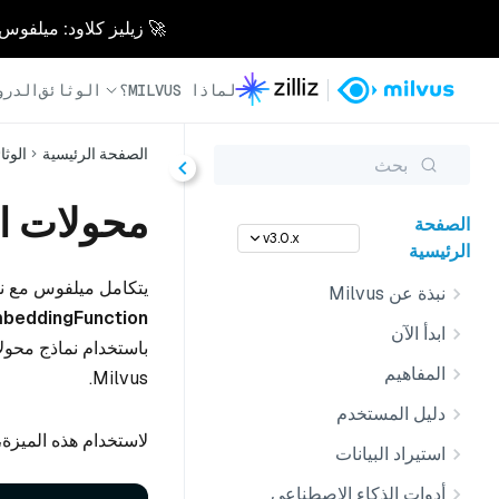
🚀 زيليز كلاود: ميلفوس مُدار بالكامل - أسرع 0
لماذا MILVUS؟
الوثائق
الدرو
الصفحة الرئيسية
الوثا
بحث
محولات ا
الصفحة
v3.0.x
الرئيسية
يتكامل ميلفوس مع ن
نبذة عن Milvus
beddingFunction
ابدأ الآن
باستخدام نماذج محول
المفاهيم
Milvus.
دليل المستخدم
لاستخدام هذه الميزة، 
استيراد البيانات
أدوات الذكاء الاصطناعي