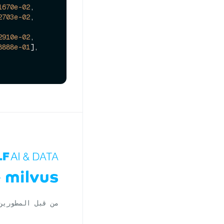
1670e-02
,

2703e-02
,

2910e-02
,

8888e-01
],

من قبل المطورين