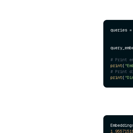
queries =
query_emb
# Print e
print
(
"Em
# Print d
print
(
"Di
Embedding
1.9557151