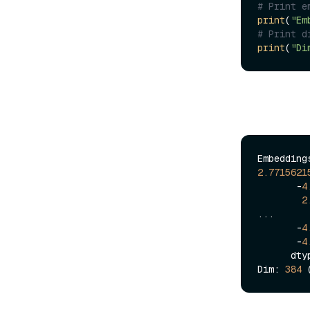
# Print e
print
(
"Em
# Print d
print
(
"Di
Embedding
2.7715621
       -
4
2
...

       -
4
       -
4
      dtype=float32)]

Dim: 
384
 