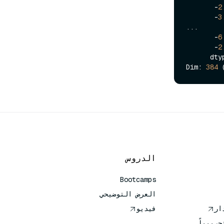
       -
2
       -
3
...

       -
6
       -
2
      dtype=float32)]

Dim: 
384
 
الدروس
Bootcamps
العرض التوضيحي
فيديو
جريبياً