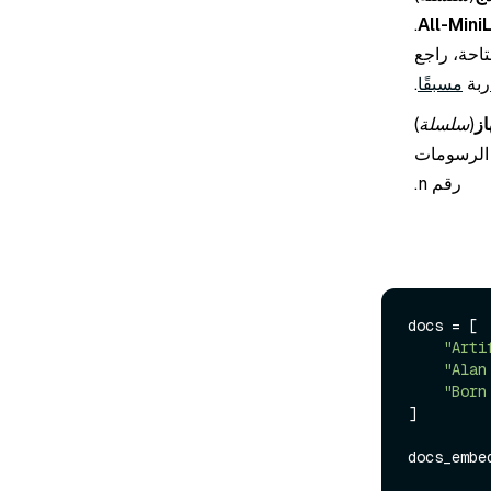
.
All-Mini
تاحة، راجع
ربة
مسبقًا
.
از
(سلسلة
)
 الرسومات
رقم n.
docs = [

"Arti
"Alan
"Born
]

docs_embe