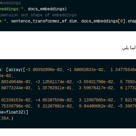
mbeddings
beddings:"
imension and shape of embeddings
m:"
, sentence_transformer_ef.dim, docs_embeddings[
0
لما يلي:
s: [array([-
3.09392996e-02
, -
1.80662833e-02
,  
1.34775648
5e-02
,

.86349640e-03
, -
3.12581174e-02
, -
3.55921760e-02
,  
5.7693
.80773244e-03
,  
1.35783911e-01
,  
3.59678417e-02
,  
6.1773
.61330153e-02
, -
4.85207550e-02
,  
3.13997865e-02
,  
7.8217
.75336798e-02
,  
5.21207601e-02
,  
9.04406682e-02
, -
5.3667
(
384