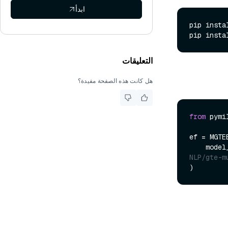
ابدأ
pip insta
pip insta
التعليقات
هل كانت هذه الصفحة مفيدة؟
from
 pymi
ef = MGTE
    mod
NLP/gte-m