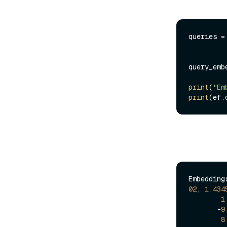
queries =
query_emb
print
(
"Em
print
Embedding
02
, 
1.434
1
       -
9
8