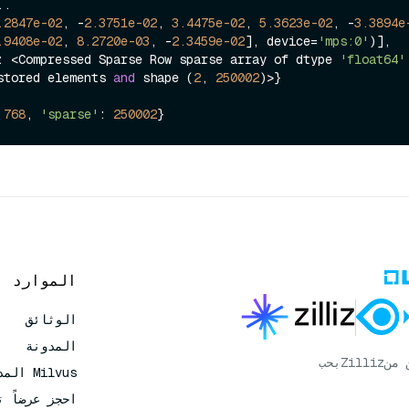
.2847e-02
, -
2.3751e-02
, 
3.4475e-02
, 
5.3623e-02
, -
3.3894e
.9408e-02
, 
8.2720e-03
, -
2.3459e-02
], device=
'mps:0'
)], 

: <Compressed Sparse Row sparse array of dtype 
'float64'
stored elements 
and
 shape (
2
, 
250002
)>}

 
768
, 
'sparse'
: 
250002
الموارد
الوثائق
المدونة
 من
Zilliz
بحب
Milvus المدار
احجز عرضاً ت