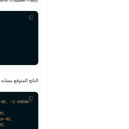
الناتج المتوقع مشابه 
-02
, -
2.6450e-
02
,

1e-02
,

02
,
