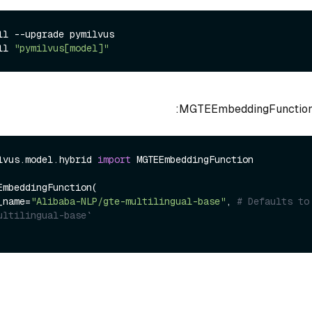
ll --upgrade pymilvus

ll 
"pymilvus[model]"
lvus.model.hybrid 
import
 MGTEEmbeddingFunction

EmbeddingFunction(

el_name=
"Alibaba-NLP/gte-multilingual-base"
, 
# Defaults to
ultilingual-base`