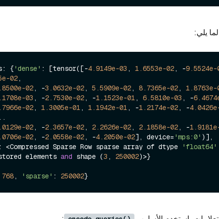
لما يلي:
s: {
'dense'
: [tensor([-
4.9149e-03
, 
1.6553e-02
, -
9.5524e-
5e-02
,

.8500e-02
, -
3.0632e-02
, 
5.5909e-02
, 
8.7365e-02
, 
1.8763e-
.1708e-03
, -
2.7530e-02
, -
1.1523e-01
, 
6.5810e-03
, -
6.4674
.7966e-02
, 
1.3005e-01
, 
1.1942e-01
, -
1.2174e-02
, -
4.0426e
.0129e-02
, -
2.3657e-02
, 
2.2626e-02
, 
2.1858e-02
, -
1.9181e
.0706e-02
, -
2.0558e-02
, -
4.2050e-02
], device=
'mps:0'
)], 

: <Compressed Sparse Row sparse array of dtype 
'float64'
stored elements 
and
 shape (
3
, 
250002
)>}

 
768
, 
'sparse'
: 
250002
تعلامات، استخدم الأسلوب
:
encode_queries()