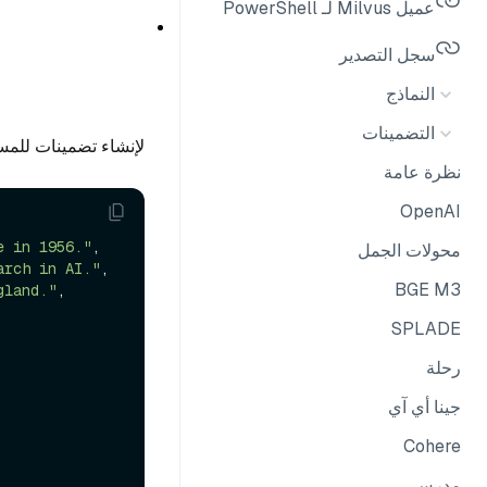
عميل Milvus لـ PowerShell
سجل التصدير
النماذج
التضمينات
لإنشاء تضمينات للم
نظرة عامة
OpenAI
e in 1956."
,

محولات الجمل
arch in AI."
,

BGE M3
gland."
,

SPLADE
رحلة
جينا أي آي
Cohere
مدرس