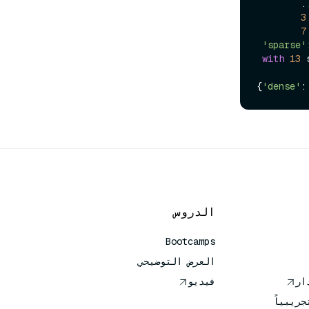
        ...

3
7
'sparse'
with
13
 
{
'dense'
:
الدروس
Bootcamps
العرض التوضيحي
فيديو
جريبياً