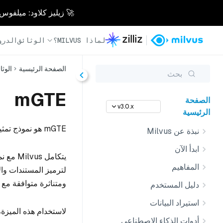
🚀 زيليز كلاود: ميلفوس مُدار بالكامل - أسرع 0
لماذا MILVUS؟
الوثائق
الدرو
الصفحة الرئيسية
الوثا
بحث
mGTE
الصفحة
v3.0.x
الرئيسية
mGTE هو نموذج تمثيل نصي متعدد اللغات ونموذج إعادة ترتيب لمهام استرجاع النصوص.
نبذة عن Milvus
ابدأ الآن
المفاهيم
ومتناثرة متوافقة مع فهرس
دليل المستخدم
استيراد البيانات
لاستخدام هذه الميزة، 
أدوات الذكاء الاصطناعي