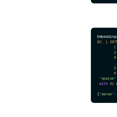
Embedding
02
, 
1.207
1
2
6
        ...

2
6
'sparse'
with
41
 
{
'dense'
: