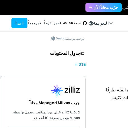
جرّب مجاناً الآن →
ابدأ
العربية
نجمة
45.5K
احجز عرضاً تجريبياً
ترجمة بواسطة
جدول المحتويات
mGTE
ر فئة MGTEEmbeddingFunction. توفر هذه الفئة طرقًا
لتضمينات كمتجهات كثيفة
جرب Managed Milvus مجاناً
Zilliz Cloud خالي من المتاعب، ويعمل بواسطة
Milvus ويعمل بسرعة 10 أضعاف.