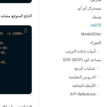
ميسترال آي آي
الناتج المتوقع مشابه 
نوميك
mGTE
03
, -
2.1800e-
Model2Vec
الجوزاء
02
,

e-02
,

أدوات إعادة الترتيب
-02
,

مساعد كود SDK (MCP)
-02
,

عمليات الدمج
الدروس التعليمية
الأسئلة الشائعة
API Reference
لإنشاء تضمينات للاس