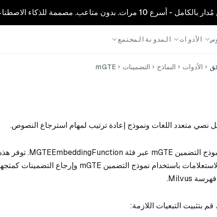
1 مرات. بدون متاعب. مصممة للذكاء الاصطناعي.
س
الأدوات
المدونة
المجتمع
ئق
الأدوات
النماذج
التضمينات
mGTE
يتكامل Milvus مع نموذج التضمين mGTE عب
لترميز المستندات والاستعلامات باستخدام نموذج التضمين mGTE وإرجاع ا
ة Milvus.
قم بتثبيت التبعيات اللازمة: