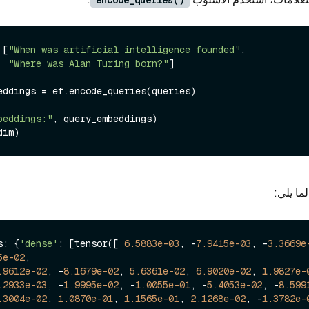
 [
"When was artificial intelligence founded"
,

"Where was Alan Turing born?"
]

eddings = ef.encode_queries(queries)

beddings:"
لما يلي:
s: {
'dense'
: [tensor([ 
6.5883e-03
, -
7.9415e-03
, -
3.3669e
5e-02
,

.9612e-02
, -
8.1679e-02
, 
5.6361e-02
, 
6.9020e-02
, 
1.9827e-
.2933e-03
, -
1.9995e-02
, -
1.0055e-01
, -
5.4053e-02
, -
8.599
.3004e-02
, 
1.0870e-01
, 
1.1565e-01
, 
2.1268e-02
, -
1.3782e-