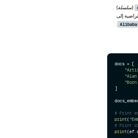
(سلسلة
)
.
Alibaba
docs = [

"Arti
"Alan
"Born
]

docs_embe
# Print e
print
(
"Em
# Print d
print