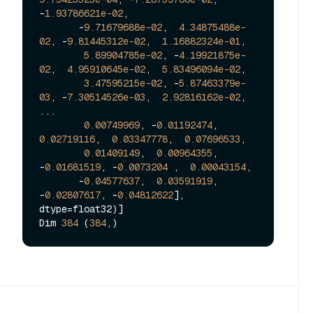
-
1.93786621e-02
,

       -
9.71679688e-02
,  
4.34875488e-
02
, -
9.81445312e-02
,  
1.16882324e-01
,

5.89904785e-02
, -
4.19921875e-
02
,  
4.95910645e-02
,  
5.83496094e-02
,

3.47595215e-02
, -
5.87463379e-
03
, -
7.30514526e-03
,  
2.92816162e-02
,

...

0.00749969
, -
0.01192474
,  
0.02719116
,  
0.03347778
,  
0.07696533
,

0.01409149
,  
0.00964355
, 
-
0.01681519
, -
0.0073204
 ,  
0.00043154
,

       -
0.04577637
,  
0.03591919
, 
-
0.02807617
, -
0.04812622
], 
dtype=float32)]

Dim 
384
 (
384