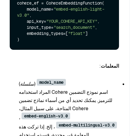
cohere_ef = CohereEmbeddingFunction(

    model_name=
"embed-english-light-
v3.0"
,

    api_key=
"YOUR_COHERE_API_KEY"
,

    input_type=
"search_document"
,

    embedding_types=[
"float"
]

المعلمات
:
model_name
(سلسلة
)
اسم نموذج التضمين Cohere المراد استخدامه
للترميز. يمكنك تحديد أي من أسماء نماذج تضمين
Cohere المتاحة، على سبيل المثال،
embed-english-v3.0
،
embed-multilingual-v3.0
، إلخ. إذا تركت هذه
المعلمة غير محددة، فسيتم استخدام