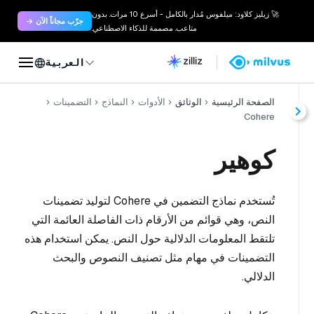
🚀 زيليز كلاود: ميلفوس مُدار بالكامل - أسرع 10 مرات. بدون
جرّب مجاناً الآن →
متاعب. مصممة للذكاء الاصطناعي.
العربية
الصفحة الرئيسية
الوثائق
الأدوات
النماذج
التضمينات
Cohere
كوهير
تُستخدم نماذج التضمين في Cohere لتوليد تضمينات
النص، وهي قوائم من الأرقام ذات الفاصلة العائمة التي
تلتقط المعلومات الدلالية حول النص. يمكن استخدام هذه
التضمينات في مهام مثل تصنيف النصوص والبحث
الدلالي.