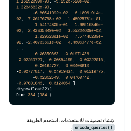
1.16252899e-03
, -
5.25207520e-02
,  
1.32846832e-03
,

       -
6.80541992e-02
,  
6.10961914e-
02
, -
7.06176758e-02
,  
1.48925781e-01
,

1.54174805e-01
,  
1.98516846e-
02
,  
2.43835449e-02
,  
3.55224609e-02
,

1.82952881e-02
,  
7.57446289e-
02
, -
2.40783691e-02
,  
4.40063477e-02
,

...

0.06359863
, -
0.01971436
, 
-
0.02253723
,  
0.00354195
,  
0.00222015
,

0.00184727
,  
0.03408813
, 
-
0.00777817
,  
0.04919434
,  
0.01519775
,

       -
0.02862549
,  
0.04760742
, 
-
0.07891846
,  
0.0124054
 ], 
dtype=float32)]

Dim: 
384
 (
384
لإنشاء تضمينات للاستعلامات، استخدم الطريقة
encode_queries()
: