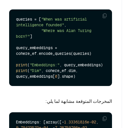
queries = [
"When was artificial 
intelligence founded"
, 

"Where was Alan Turing 
born?"
]

query_embeddings = 
cohere_ef.encode_queries(queries)

print
(
"Embeddings:"
print
(
"Dim"
, cohere_ef.dim, 
query_embeddings[
0
المخرجات المتوقعة مشابهة لما يلي:
Embeddings: [array([-
1.33361816e-02
,  
9.79423523e-04
, -
7.28759766e-02
, 