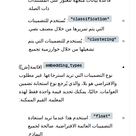
قاعدة بيانات متجهة للعثور على المستندات
ذات الصلة.
"classification"
: تُستخدم للتضمينات
التي يتم تمريرها من خلال مصنف نصي.
"clustering"
: يُستخدم للتضمينات التي يتم
تشغيلها من خلال خوارزمية تجميع.
embedding_types
(قائمة[ش]
)
نوع التضمينات التي تريد استرجاعها. غير مطلوب
والافتراضي هو بلا، والذي يُرجع نوع استجابة تضمين
العوامات. حاليًا، يمكنك تحديد قيمة واحدة فقط لهذه
المعلمة. القيم الممكنة:
"float"
: استخدم هذا عندما تريد استعادة
التضمينات العائمة الافتراضية. صالحة لجميع
النماذج.