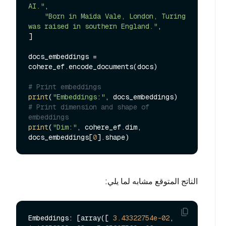
AI."
,

"Born in Maida Vale, London, Turing 
was raised in southern England."
,

]

docs_embeddings = 
cohere_ef.encode_documents(docs)

# Print embeddings
print
(
"Embeddings:"
# Print dimension and shape of 
embeddings
print
(
"Dim:"
, cohere_ef.dim, 
docs_embeddings[
0
الناتج المتوقع مشابه لما يلي:
Embeddings: [array([ 
3.43322754e-02
,  