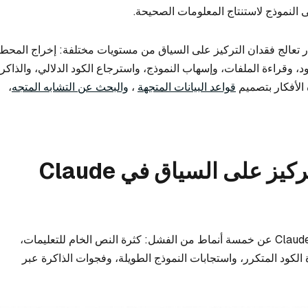
لى النموذج لاستنتاج المعلومات الصحيحة.
تعالج فقدان التركيز على السياق من مستويات مختلفة: إخراج المحط
د، وقراءة الملفات، وإسهاب النموذج، واسترجاع الكود الدلالي، والذاكر
الأفكار بتصميم
قواعد البيانات المتجهة
،
والبحث عن التشابه المتجه
،
ما الذي يسبب فقدان التركيز على السياق في Claude
عادةً ما ينشأ فقدان التركيز السياقي في Claude Code عن خمسة أنماط من الفشل: كثرة النص الخام للتعليمات،
ود المتكرر، واستجابات النموذج الطويلة، وفجوات الذاكرة عبر