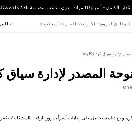
1 مرات. بدون متاعب. مصممة للذكاء الاصطناعي.
الوثائق
الدروس
الأدوات
المدونة
المجتمع
العر
Che
 تزويد «كلود كود» بنافذة سياق تبلغ 1M توكن، ومع ذلك ستحصل على إجابات أسوأ بمرور الوقت. المشكلة لا تكمن