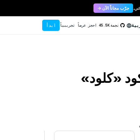
جرّب مجاناً الآن →
ابدأ
بية
نجمة
45.5K
احجز عرضاً تجريبياً