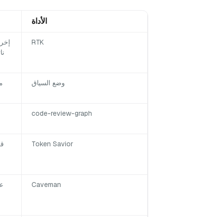
الأداة
RTK
إخرا
نا
وضع السياق
م
code-review-graph
Token Savior
قر
Caveman
عا