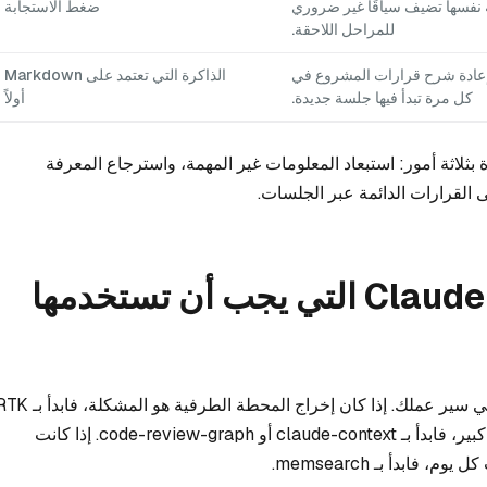
ة نفسها تضيف سياقًا غير ضروري
ضغط الاستجابة
للمراحل اللاحقة.
إعادة شرح قرارات المشروع في
الذاكرة التي تعتمد على Markdown
كل مرة تبدأ فيها جلسة جديدة.
أولاً
بثلاثة أمور: استبعاد المعلومات غير المهمة، واسترجاع المعرفة
لقرارات الدائمة عبر الجلسات.
ما هي أداة سياق Claude Code التي يجب أن تستخدمها
إذا كان Claude يستمر في التجول عبر مستودع كبير، فابدأ بـ claude-context أو code-review-graph. إذا كانت
ابدأ بـ memsearch.