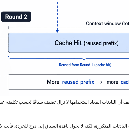
أن البادئات المعاد استخدامها لا تزال تضيف سياقًا يُحسب تكلفته عب
لبادئات المتكررة، لكنه لا يحول نافذة السياق إلى درج للخردة. فأنت لا