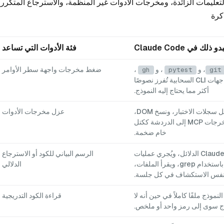
باب الخمسة لفقدان سياق Claude Code: التعليمات الزائدة، ومخرجات الأدوات غير المنظمة، والاسترجاع المتكرر
كرة
ذلك في Claude Code
فئة الأدوات التي تساعد
، و
، و
،
ضغط مخرجات واجهة سطر الأوامر
gh
pytest
git
وواجهات CLI السحابية تُفرز نصوصًا
أكثر مما يحتاج إليه النموذج.
تدخل سجلات الاختبار، ونسخ DOM،
عزل مخرجات الأدوات
ومخرجات MCP إلى الدردشة ككتل
خام ضخمة.
يُدرج Claude الدلائل، ويُجري عمليات
الرسم البياني للكود أو الاسترجاع
البحث باستخدام grep، ويقرأ الملفات،
الدلالي
نفس الاستكشاف في كل جلسة.
النموذج ملفًا كاملاً في حين أنه لا
قراءة الكود التدريجية
ج سوى إلى رمز واحد أو ملخص.