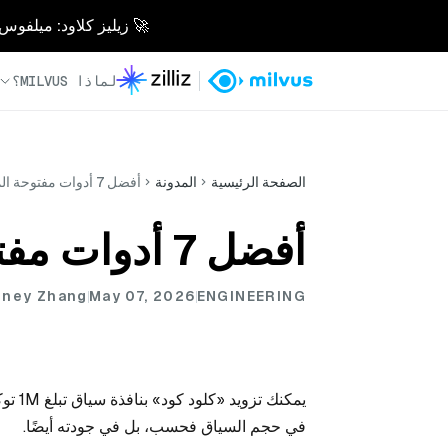
🚀 زيليز كلاود: ميلفوس مُدار بالكامل - أسرع 0
لماذا MILVUS؟
الصفحة الرئيسية
المدونة
أفضل 7 أدوات مفتوحة المصدر لإدارة سياق كود «كلود»
أفضل 7 أدوات مفتوحة المصدر لإدارة سياق كود «كلود»
ney Zhang
May 07, 2026
ENGINEERING
يمكنك
في حجم السياق فحسب، بل في جودته أيضًا.