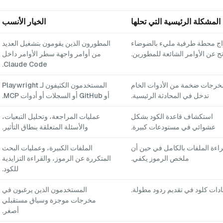
المشكلة الرئيسية التي تحلها
الخيار الأنسب
ج محطة طرفية مليء بالضوضاء
المطورون الذين يقومون بتشغيل العديد
تج عن الأوامر الشائعة للمطورين.
من أوامر واجهة سطر الأوامر داخل
Claude Code.
خرجات ضخمة من الأدوات الخام
المستخدمون الكثيفون لـ Playwright
تدخل في المحادثة الرئيسية.
أو GitHub أو السجلات أو أدوات MCP.
استكشاف قاعدة الكود بشكل
عمليات المراجعة، وتحليل التبعيات،
عشوائي في مستودعات كبيرة.
والأسئلة المتعلقة بنطاق التأثير.
اءة الملفات بالكامل في حين أن
الملفات الكبيرة، وعمليات البحث
ملخص الرموز يكفي.
المتكررة عن الرموز، والقراءة التزايدية
للكود.
دات كلود في تقديم ردود مطولة.
المستخدمون الذين يرغبون في
مخرجات موجزة وسياق مستقبلي
أصغر.