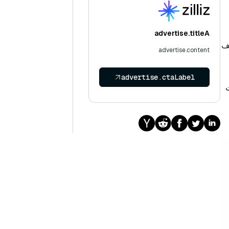
advertise.titleA
يف
advertise.content
advertise.ctaLabel
ت