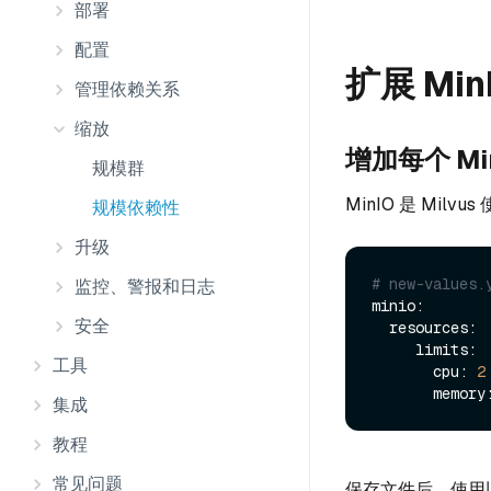
部署
配置
扩展 Min
管理依赖关系
缩放
增加每个 Min
规模群
MinIO 是 Mil
规模依赖性
升级
# new-values.
监控、警报和日志
minio:

安全
  resources:

     limits:

工具
       cpu: 
2
集成
教程
常见问题
保存文件后，使用