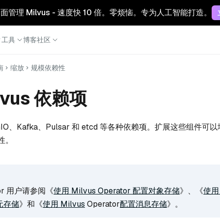
 云：全面管理 Milvus - 速度快 10 倍。零烦恼。专为人工智能打造。
工具
博客
社区
南
缩放
规模依赖性
lvus 依赖项
inIO、Kafka、Pulsar 和 etcd 等各种依赖项。扩展这些组件可以增
性。
ator 用户请参阅《
使用 Milvus Operator 配置对象存储
》、《
使用 
置元存储
》和《
使用 Milvus
Operator
配置消息存储
》。