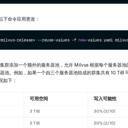
以下命令应用更改：
<milvus-release> --reuse-values -f 
new
-values.
yaml
IO 集群添加一个额外的服务器池，允许 Milvus 根据每个服务器
 服务器池。例如，如果一个由三个服务器池组成的群集共有 10 TiB
况如下：
可用空间
写入可能性
3 TiB
30% (3/10)
2 TiB
20% (2/10)