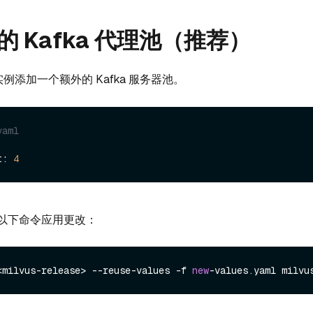
 Kafka 代理池（推荐）
 实例添加一个额外的 Kafka 服务器池。
yaml
t: 
4
以下命令应用更改：
<milvus-release> --reuse-values -f 
new
-values.
yaml