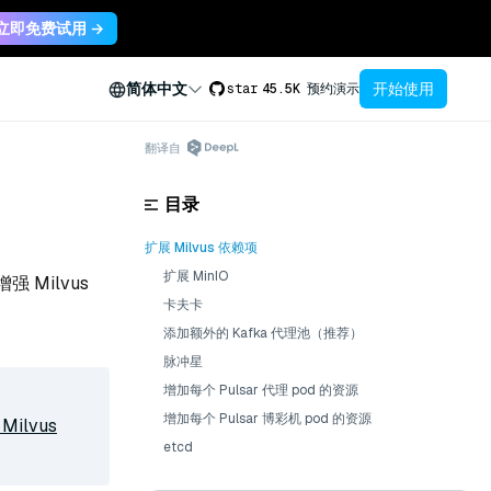
立即免费试用 →
开始使用
简体中文
star
45.5K
预约演示
翻译自
目录
扩展 Milvus 依赖项
扩展 MinIO
强 Milvus
卡夫卡
添加额外的 Kafka 代理池（推荐）
脉冲星
增加每个 Pulsar 代理 pod 的资源
增加每个 Pulsar 博彩机 pod 的资源
Milvus
etcd