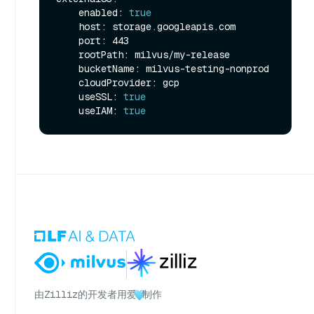
    enabled: 
true
    host: storage.googleapis.com

    port: 443

    rootPath: milvus/my-release

    bucketName: milvus-testing-nonprod

    cloudProvider: gcp

    useSSL: 
true
    useIAM: 
true
由
Zilliz
的开发者用爱
制作