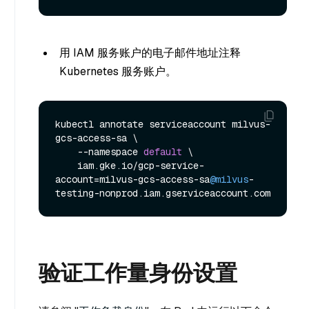
用 IAM 服务账户的电子邮件地址注释
Kubernetes 服务账户。
kubectl annotate serviceaccount milvus-
gcs-access-sa \

    --namespace 
default
 \

    iam.gke.io/gcp-service-
account=milvus-gcs-access-sa
@milvus
-
验证工作量身份设置