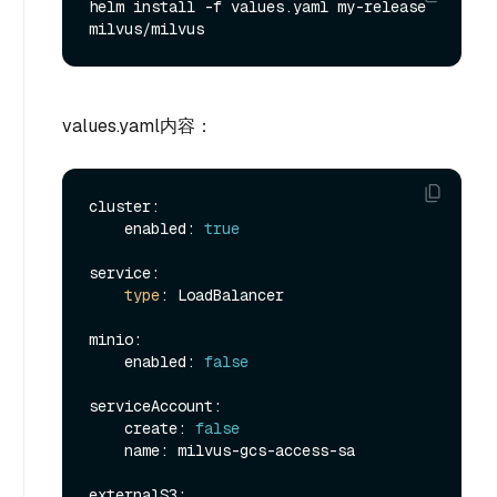
helm install -f values.yaml my-release 
values.yaml内容：
cluster:

    enabled: 
true
service:

type
: LoadBalancer

minio:

    enabled: 
false
serviceAccount:

    create: 
false
    name: milvus-gcs-access-sa

externalS3:
