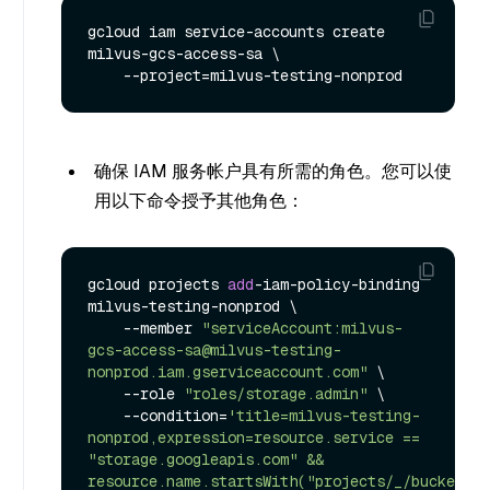
gcloud iam service-accounts create 
milvus-gcs-access-sa \

确保 IAM 服务帐户具有所需的角色。您可以使
用以下命令授予其他角色：
gcloud projects 
add
-iam-policy-binding 
milvus-testing-nonprod \

    --member 
"serviceAccount:milvus-
gcs-access-sa@milvus-testing-
nonprod.iam.gserviceaccount.com"
 \

    --role 
"roles/storage.admin"
 \

    --condition=
'title=milvus-testing-
nonprod,expression=resource.service == 
"storage.googleapis.com" && 
resource.name.startsWith("projects/_/buckets/m