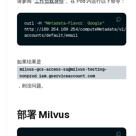
请参阅 "
工作负载身份
"。在 Pod 内运行以下命令：
curl -H 
"Metadata-Flavor: Google"
http://169.254.169.254/computeMetadata/v1/inst
如果结果是
milvus-gcs-access-sa@milvus-testing-
nonprod.iam.gserviceaccount.com
，则没问题。
部署 Milvus