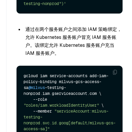
testing-nonprod")'
通过在两个服务账户之间添加 IAM 策略绑定，
允许 Kubernetes 服务账户冒充 IAM 服务账
户。该绑定允许 Kubernetes 服务账户充当
IAM 服务账户。
gcloud iam service-accounts add-iam-
policy-binding milvus-gcs-access-
sa
@milvus
-testing-
nonprod.iam.gserviceaccount.com \

    --role 
"roles/iam.workloadIdentityUser"
 \

    --member 
"serviceAccount:milvus-
testing-
nonprod.svc.id.goog[default/milvus-gcs-
access-sa]"