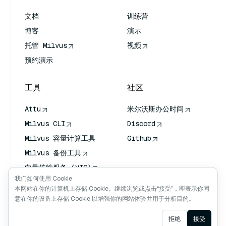
文档
训练营
博客
演示
托管 Milvus
视频
预约演示
工具
社区
Attu
米尔沃斯办公时间
Milvus CLI
Discord
Milvus 容量计算工具
Github
Milvus 备份工具
向量传输服务 (VTS)
我们如何使用 Cookie
深度搜索器
本网站在你的计算机上存储 Cookie。继续浏览或点击“接受”，即表示你同
Claude Context
意在你的设备上存储 Cookie 以增强你的网站体验并用于分析目的。
Ask AI
拒绝
接受