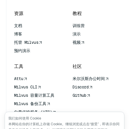
资源
教程
文档
训练营
博客
演示
托管 Milvus
视频
预约演示
工具
社区
Attu
米尔沃斯办公时间
Milvus CLI
Discord
Milvus 容量计算工具
Github
Milvus 备份工具
向量传输服务 (VTS)
我们如何使用 Cookie
深度搜索器
本网站在你的计算机上存储 Cookie。继续浏览或点击“接受”，即表示你同
Claude Context