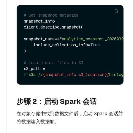
# Get snapshot metadata
snapshot_info = 
client.describe_snapshot(

snapshot_name=s
"analytics_snapshot_20260321"
,

    include_collection_info=
True
)

# Locate data files in S3
s3_path = 
f"s3a://
{snapshot_info.s3_location}
/binlogs/"
步骤 2：启动 Spark 会话
在对象存储中找到数据文件后，启动 Spark 会话并
将数据读入数据帧。