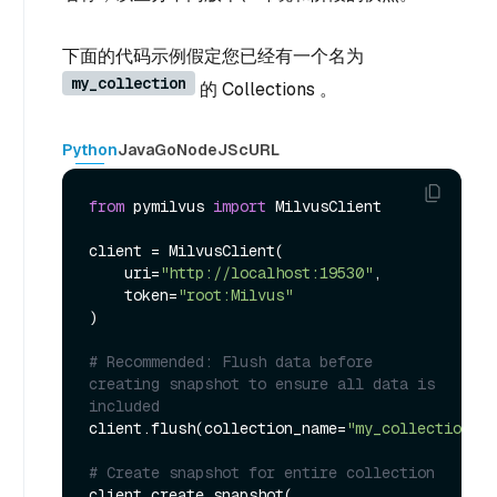
下面的代码示例假定您已经有一个名为
my_collection
的 Collections 。
Python
Java
Go
NodeJS
cURL
from
 pymilvus 
import
 MilvusClient

client = MilvusClient(

    uri=
"http://localhost:19530"
,

    token=
"root:Milvus"
)

# Recommended: Flush data before 
creating snapshot to ensure all data is 
included
client.flush(collection_name=
"my_collection"
)

# Create snapshot for entire collection
client.create_snapshot(
