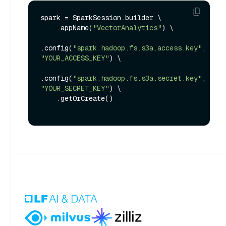
spark = SparkSession.builder \

    .appName(
"VectorAnalytics"
) \

.config(
"spark.hadoop.fs.s3a.access.key"
, 
"YOUR_ACCESS_KEY"
) \

.config(
"spark.hadoop.fs.s3a.secret.key"
, 
"YOUR_SECRET_KEY"
) \

    .getOrCreate()
