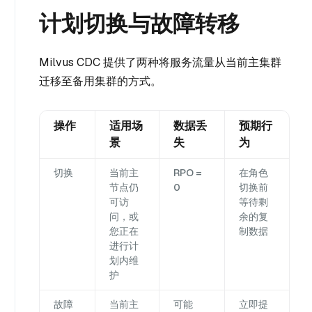
计划切换与故障转移
Milvus CDC 提供了两种将服务流量从当前主集群
迁移至备用集群的方式。
操作
适用场
数据丢
预期行
景
失
为
切换
当前主
RPO =
在角色
节点仍
0
切换前
可访
等待剩
问，或
余的复
您正在
制数据
进行计
划内维
护
故障
当前主
可能
立即提