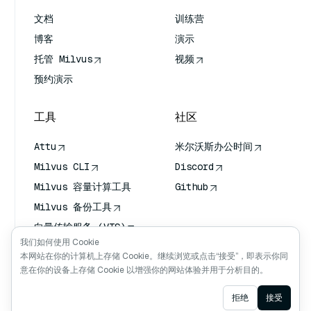
文档
训练营
博客
演示
托管 Milvus
视频
预约演示
工具
社区
Attu
米尔沃斯办公时间
Milvus CLI
Discord
Milvus 容量计算工具
Github
Milvus 备份工具
向量传输服务 (VTS)
我们如何使用 Cookie
深度搜索器
本网站在你的计算机上存储 Cookie。继续浏览或点击“接受”，即表示你同
Claude Context
意在你的设备上存储 Cookie 以增强你的网站体验并用于分析目的。
Ask AI
拒绝
接受