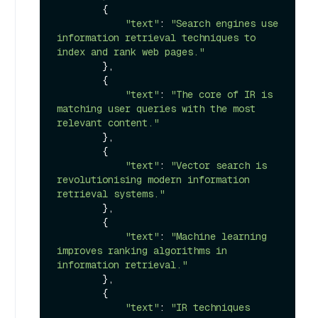
        {

"text"
: 
"Search engines use 
information retrieval techniques to 
index and rank web pages."
        },

        {

"text"
: 
"The core of IR is 
matching user queries with the most 
relevant content."
        },

        {

"text"
: 
"Vector search is 
revolutionising modern information 
retrieval systems."
        },

        {

"text"
: 
"Machine learning 
improves ranking algorithms in 
information retrieval."
        },

        {

"text"
: 
"IR techniques 