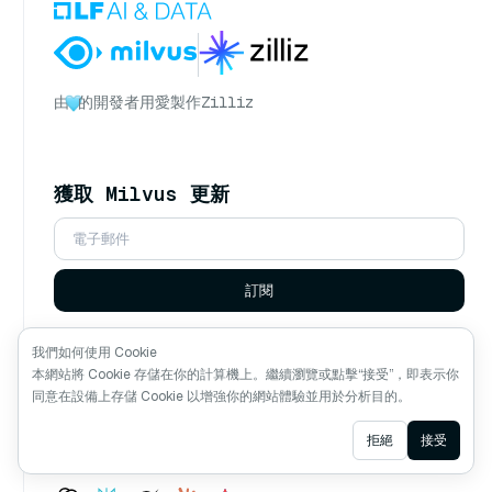
由
的開發者用愛製作
Zilliz
獲取 Milvus 更新
訂閱
追蹤我們
我們如何使用 Cookie
本網站將 Cookie 存儲在你的計算機上。繼續瀏覽或點擊“接受”，即表示你
同意在設備上存儲 Cookie 以增強你的網站體驗並用於分析目的。
Ask AI
拒絕
接受
詢問 AI 關於 Milvus