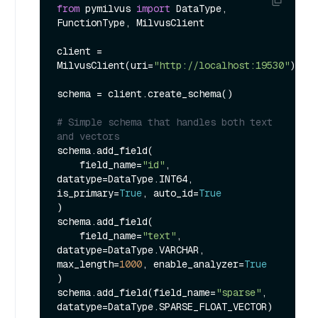
from
 pymilvus 
import
 DataType, 
FunctionType, MilvusClient

client = 
MilvusClient(uri=
"http://localhost:19530"
)

schema = client.create_schema()

# Simple schema that handles both text 
and vectors
schema.add_field(

    field_name=
"id"
, 
datatype=DataType.INT64, 
is_primary=
True
, auto_id=
True
)

schema.add_field(

    field_name=
"text"
, 
datatype=DataType.VARCHAR, 
max_length=
1000
, enable_analyzer=
True
)

schema.add_field(field_name=
"sparse"
, 