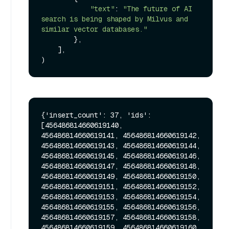
"text"
: 
"The future of AI 
search is being shaped by Milvus and 
similar vector databases."
        },

    ],

{'insert_count': 37, 'ids': 
[456486814660619140, 
456486814660619141, 456486814660619142, 
456486814660619143, 456486814660619144, 
456486814660619145, 456486814660619146, 
456486814660619147, 456486814660619148, 
456486814660619149, 456486814660619150, 
456486814660619151, 456486814660619152, 
456486814660619153, 456486814660619154, 
456486814660619155, 456486814660619156, 
456486814660619157, 456486814660619158, 
456486814660619159, 456486814660619160, 