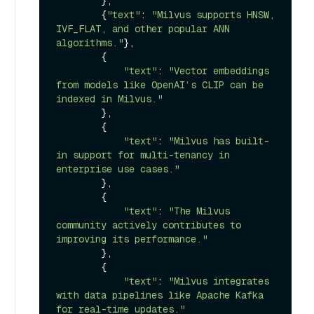
        },

        {
"text"
: 
"Milvus supports HNSW, 
IVF_FLAT, and other popular ANN 
algorithms."
},

        {

"text"
: 
"Vector embeddings 
from models like OpenAI’s CLIP can be 
indexed in Milvus."
        },

        {

"text"
: 
"Milvus has built-
in support for multi-tenancy in 
enterprise use cases."
        },

        {

"text"
: 
"The Milvus 
community actively contributes to 
improving its performance."
        },

        {

"text"
: 
"Milvus integrates 
with data pipelines like Apache Kafka 
for real-time updates."