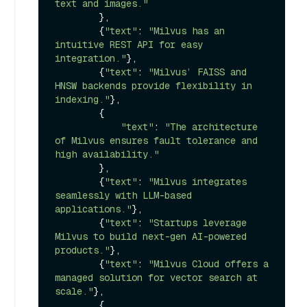
text and images."
        },

        {
"text"
: 
"Milvus has an 
intuitive REST API for easy 
integration."
},

        {
"text"
: 
"Milvus’ FAISS and 
HNSW backends provide flexibility in 
indexing."
},

        {

"text"
: 
"The architecture 
of Milvus ensures fault tolerance and 
high availability."
        },

        {
"text"
: 
"Milvus integrates 
seamlessly with LLM-based 
applications."
},

        {
"text"
: 
"Startups leverage 
Milvus to build next-gen AI-powered 
products."
},

        {
"text"
: 
"Milvus Cloud offers a 
managed solution for vector search at 
scale."
},

        {
