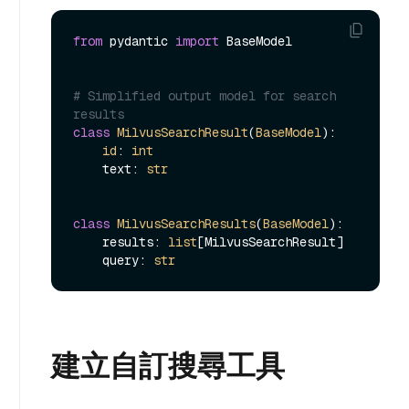
from
 pydantic 
import
 BaseModel

# Simplified output model for search 
results
class
MilvusSearchResult
(
BaseModel
):

id
: 
int
    text: 
str
class
MilvusSearchResults
(
BaseModel
):

    results: 
list
[MilvusSearchResult]

    query: 
str
建立自訂搜尋工具