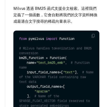
Milvus 透過 BM25 函式支援全文檢索。這裡我們
定義了一個函數，它會自動將我們的文字資料轉換
成最適合文字搜尋的稀疏向量表示。
from
 pymilvus 
import
 Function

# Milvus handles tokenization and BM25 
conversion
bm25_function = Function(

    name=
"text_bm25_emb"
,  
# Function 
name
    input_field_names=[
"text"
],  
# Name 
of the VARCHAR field containing raw 
text data
    output_field_names=[

"sparse"
    ],  
# Name of the 
SPARSE_FLOAT_VECTOR field reserved to 
store generated embeddings