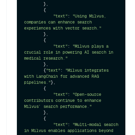
        },

        {

"text"
: 
"Using Milvus, 
companies can enhance search 
experiences with vector search."
        },

        {

"text"
: 
"Milvus plays a 
crucial role in powering AI search in 
medical research."
        },

        {
"text"
: 
"Milvus integrates 
with LangChain for advanced RAG 
pipelines."
},

        {

"text"
: 
"Open-source 
contributors continue to enhance 
Milvus’ search performance."
        },

        {

"text"
: 
"Multi-modal search 
in Milvus enables applications beyond 