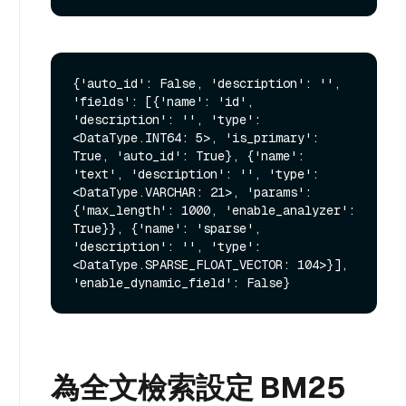
{'auto_id': False, 'description': '', 
'fields': [{'name': 'id', 
'description': '', 'type': 
<DataType.INT64: 5>, 'is_primary': 
True, 'auto_id': True}, {'name': 
'text', 'description': '', 'type': 
<DataType.VARCHAR: 21>, 'params': 
{'max_length': 1000, 'enable_analyzer': 
True}}, {'name': 'sparse', 
'description': '', 'type': 
<DataType.SPARSE_FLOAT_VECTOR: 104>}], 
為全文檢索設定 BM25