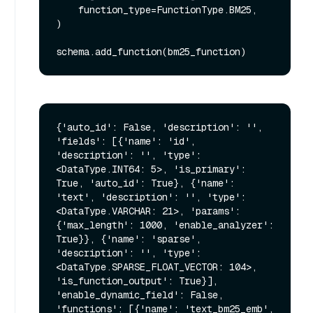
    function_type=FunctionType.BM25,

)

{'auto_id': False, 'description': '', 
'fields': [{'name': 'id', 
'description': '', 'type': 
<DataType.INT64: 5>, 'is_primary': 
True, 'auto_id': True}, {'name': 
'text', 'description': '', 'type': 
<DataType.VARCHAR: 21>, 'params': 
{'max_length': 1000, 'enable_analyzer': 
True}}, {'name': 'sparse', 
'description': '', 'type': 
<DataType.SPARSE_FLOAT_VECTOR: 104>, 
'is_function_output': True}], 
'enable_dynamic_field': False, 
'functions': [{'name': 'text_bm25_emb', 