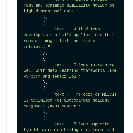
fast and scalable similarity search on 
high-dimensional data."
        },

        {

"text"
: 
"With Milvus, 
developers can build applications that 
support image, text, and video 
retrieval."
        },

        {

"text"
: 
"Milvus integrates 
well with deep learning frameworks like 
PyTorch and TensorFlow."
        },

        {

"text"
: 
"The core of Milvus 
is optimised for approximate nearest 
neighbour (ANN) search."
        },

        {

"text"
: 
"Milvus supports 
hybrid search combining structured and 