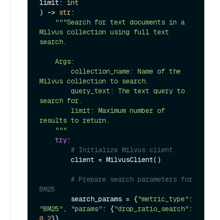
limit: 
int
) -> 
str
:

"""Search for text documents in a 
Milvus collection using full text 
search.

    Args:

        collection_name: Name of the 
Milvus collection to search.

        query_text: The text query to 
search for.

        limit: Maximum number of 
results to return.

    """
try
:

# Initialize Milvus client
        client = MilvusClient()

# Prepare search parameters for 
BM25
        search_params = {
"metric_type"
: 
"BM25"
, 
"params"
: {
"drop_ratio_search"
: 
0.2
}}
