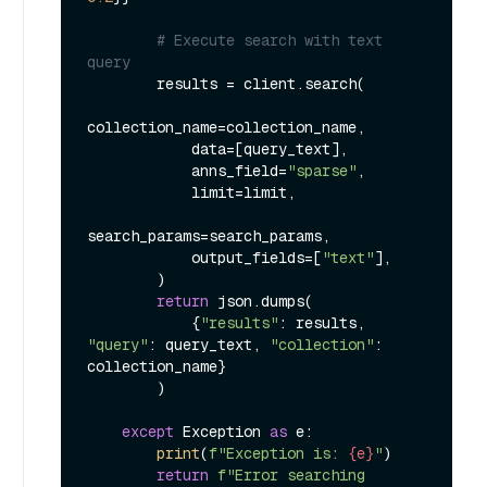
# Execute search with text 
query
        results = client.search(

collection_name=collection_name,

            data=[query_text],

            anns_field=
"sparse"
,

            limit=limit,

search_params=search_params,

            output_fields=[
"text"
],

        )

return
 json.dumps(

            {
"results"
: results, 
"query"
: query_text, 
"collection"
: 
collection_name}

        )

except
 Exception 
as
 e:

print
(
f"Exception is: 
{e}
"
)

return
f"Error searching 