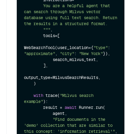
        You are a helpful agent that 
can search through Milvus vector 
database using full text search. Return 
the results in a structured format.

        """
,

        tools=[

WebSearchTool(user_location={
"type"
: 
"approximate"
, 
"city"
: 
"New York"
}),

            search_milvus_text,

        ],

output_type=MilvusSearchResults,

    )

with
 trace(
"Milvus search 
example"
):

        result = 
await
 Runner.run(

            agent,

"Find documents in the 
'demo' collection that are similar to 
this concept: 'information retrieval'"
,
