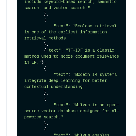
include keyword-based search, semantic 
search, and vector search."
        },

        {

"text"
: 
"Boolean retrieval 
is one of the earliest information 
retrieval methods."
        },

        {
"text"
: 
"TF-IDF is a classic 
method used to score document relevance 
in IR."
},

        {

"text"
: 
"Modern IR systems 
integrate deep learning for better 
contextual understanding."
        },

        {

"text"
: 
"Milvus is an open-
source vector database designed for AI-
powered search."
        },

        {

"text"
: 
"Milvus enables 