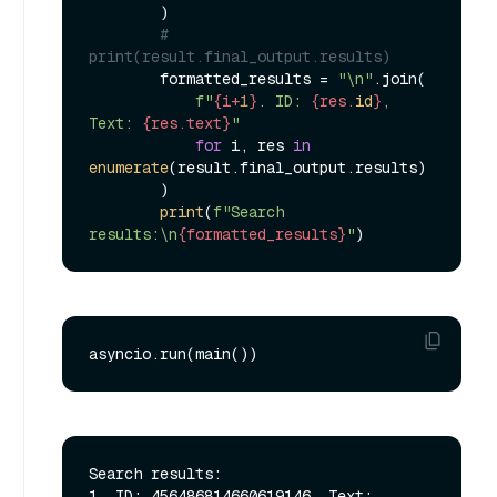
        )

# 
print(result.final_output.results)
        formatted_results = 
"\n"
.join(

f"
{i+
1
}
. ID: 
{res.
id
}
, 
Text: 
{res.text}
"
for
 i, res 
in
enumerate
(result.final_output.results)

        )

print
(
f"Search 
results:\n
{formatted_results}
"
Search results:

1. ID: 456486814660619146, Text: 