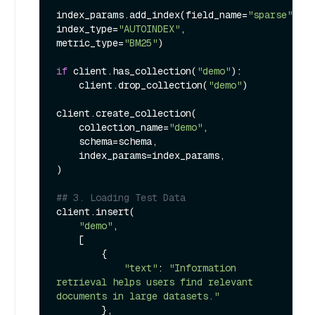
index_params.add_index(field_name=
"sparse"
, 
index_type=
"AUTOINDEX"
, 
metric_type=
"BM25"
)

if
 client.has_collection(
"demo"
):

    client.drop_collection(
"demo"
)

client.create_collection(

    collection_name=
"demo"
,

    schema=schema,

    index_params=index_params,

)

## 3. Loading Test Data
client.insert(

"demo"
,

    [

        {

"text"
: 
"Information 
retrieval helps users find relevant 
documents in large datasets."
        },
