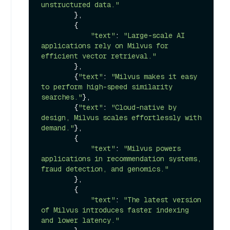
unstructured data."
        },

        {

"text"
: 
"Large-scale AI 
applications rely on Milvus for 
efficient vector retrieval."
        },

        {
"text"
: 
"Milvus makes it easy 
to perform high-speed similarity 
searches."
},

        {
"text"
: 
"Cloud-native by 
design, Milvus scales effortlessly with 
demand."
},

        {

"text"
: 
"Milvus powers 
applications in recommendation systems, 
fraud detection, and genomics."
        },

        {

"text"
: 
"The latest version 
of Milvus introduces faster indexing 
and lower latency."