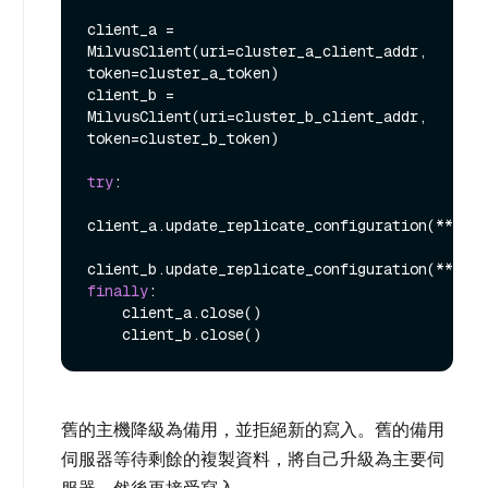
client_a = 
MilvusClient(uri=cluster_a_client_addr, 
token=cluster_a_token)

client_b = 
MilvusClient(uri=cluster_b_client_addr, 
token=cluster_b_token)

try
:

client_a.update_replicate_configuration(**swit
finally
:

    client_a.close()

舊的主機降級為備用，並拒絕新的寫入。舊的備用
伺服器等待剩餘的複製資料，將自己升級為主要伺