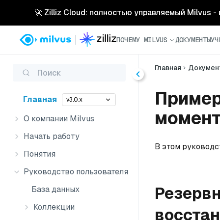
🚀 Zilliz Cloud: полностью управляемый Milvus 
ПОЧЕМУ MILVUS
ДОКУМЕНТЫ
УЧ
Главная
Докумен
Поиск
Пример
Главная
v3.0.x
момент
О компании Milvus
Начать работу
В этом руководс
Понятия
Руководство пользователя
Резервн
База данных
Коллекции
восста