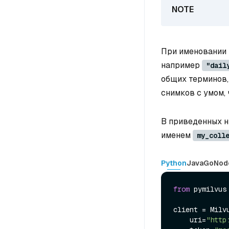
При именовании 
например
"dail
общих терминов,
снимков с умом, 
В приведенных н
именем
my_coll
Python
Java
Go
Nod
from
 pymilvus
client = Milvu
    uri=
"http