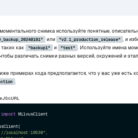
моментального снимка используйте понятные, описатель
или
, и из
y_backup_20240101"
"v2.1_production_release"
 таких как
и
. Используйте имена мо
"backup1"
"test"
чтобы различать снимки разных версий, окружений и этап
иже примерах кода предполагается, что у вас уже есть к
.
ection
eJS
cURL
 
import
 MilvusClient

sClient(

://localhost:19530"
,
