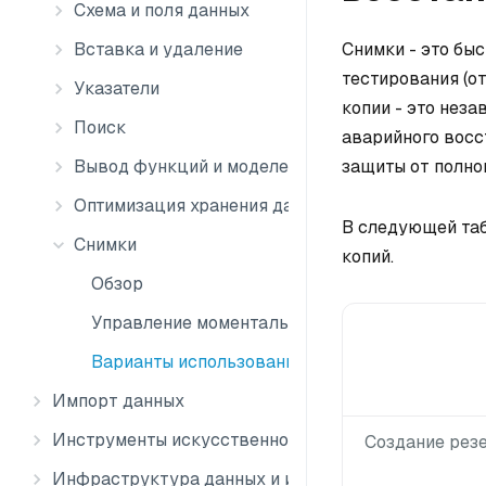
Схема и поля данных
Вставка и удаление
Снимки - это бы
тестирования (от
Указатели
копии - это нез
Поиск
аварийного восс
Вывод функций и моделей
защиты от полно
Оптимизация хранения данных
В следующей та
Снимки
копий.
Обзор
Управление моментальными снимками
Варианты использования
Импорт данных
Инструменты искусственного интеллекта
Создание рез
Инфраструктура данных и интеграция