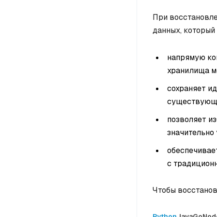
При восстановле
данных, который
напрямую коп
хранилища м
сохраняет и
существующ
позволяет из
значительно 
обеспечивае
с традицион
Чтобы восстанов
Python
Java
Go
Nod