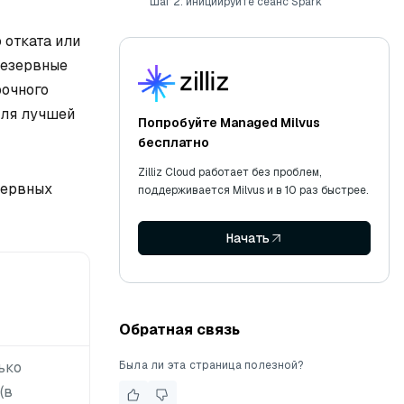
Шаг 2: инициируйте сеанс Spark
 отката или
 резервные
рочного
для лучшей
Попробуйте Managed Milvus
бесплатно
Zilliz Cloud работает без проблем,
зервных
поддерживается Milvus и в 10 раз быстрее.
Начать
Обратная связь
ько
Была ли эта страница полезной?
(в