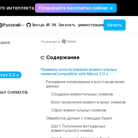
ого интеллекта.
Попробуйте бесплатно сейчас →
Начать
Русский
Звезда
45.5K
Заказать демонстрацию
Переведено
вания
Содержание
Примеры использования моментальных
снимковCompatible with Milvus 3.0.x
vus 3.0.x
Резервное копирование и восстановление
данных
ых снимков.
Создание моментальных снимков
Восстановление моментальных снимков
Сброс моментальных снимков
Обработка данных с помощью Spark
Шаг 1: Получение метаданных
моментального снимка