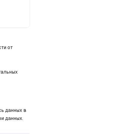
сти от
тальных
сь данных в
ри данных.