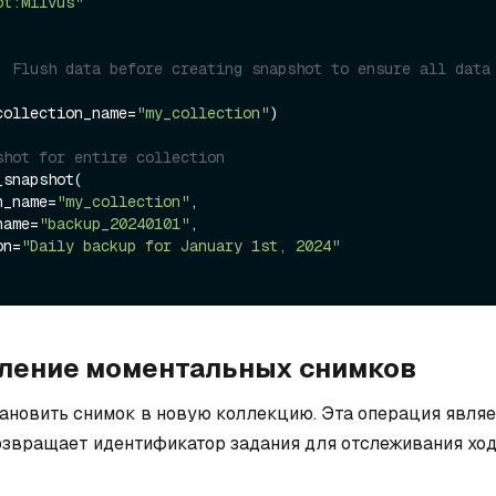
ot:Milvus"
: Flush data before creating snapshot to ensure all data 
collection_name=
"my_collection"
)

shot for entire collection
snapshot(

on_name=
"my_collection"
,

_name=
"backup_20240101"
,

ion=
"Daily backup for January 1st, 2024"
ление моментальных снимков
ановить снимок в новую коллекцию. Эта операция являе
озвращает идентификатор задания для отслеживания хо