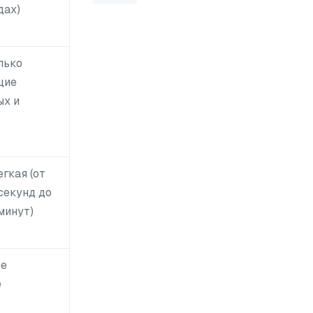
дах)
лько
щие
ых и
гкая (от
секунд до
минут)
ое
е