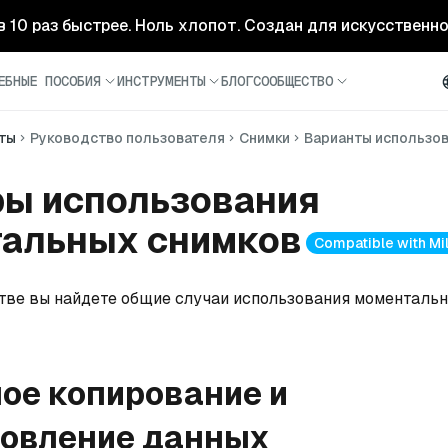
- в 10 раз быстрее. Ноль хлопот. Создан для искусственн
ЕБНЫЕ ПОСОБИЯ
ИНСТРУМЕНТЫ
БЛОГ
СООБЩЕСТВО
ты
Руководство пользователя
Снимки
Варианты использо
ы использования
альных снимков
Compatible with Mil
тве вы найдете общие случаи использования моментальн
ое копирование и
новление данных