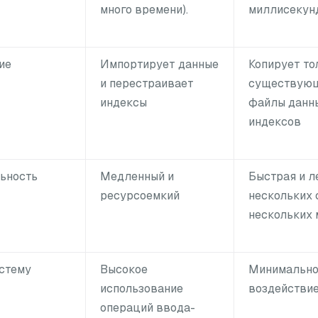
много времени).
миллисекун
ие
Импортирует данные
Копирует то
и перестраивает
существую
индексы
файлы данн
индексов
ьность
Медленный и
Быстрая и ле
ресурсоемкий
нескольких 
нескольких 
истему
Высокое
Минимальн
использование
воздействи
операций ввода-