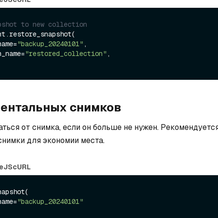
pshot to new collection
t.restore_snapshot(

_name=
"backup_20240101"
,

on_name=
"restored_collection"
,

ентальных снимков
аться от снимка, если он больше не нужен. Рекомендуетс
снимки для экономии места.
eJS
cURL
apshot(

_name=
"backup_20240101"