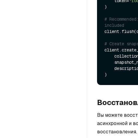
    token=
"ro
)

# Recommended
included
client.flush(
# Create snap
client.create_
    collecti
    snapshot
    descript
Восстанов
Вы можете восст
асинхронной и в
восстановления.