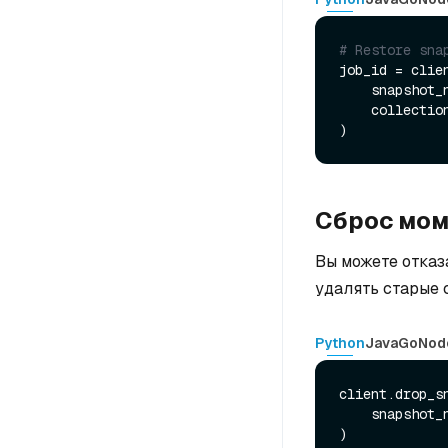
# Restore sna
job_id = clien
    snapshot
    collecti
Сброс мом
Вы можете отказ
удалять старые 
Python
Java
Go
Nod
client.drop_sn
    snapshot