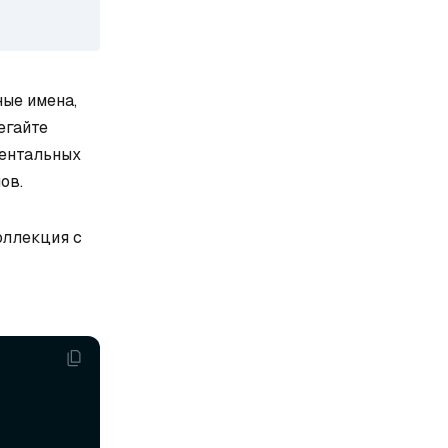
ные имена,
бегайте
ментальных
ов.
оллекция с