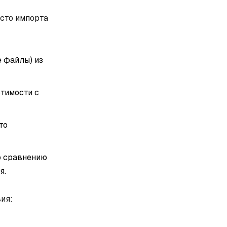
сто импорта
е файлы) из
тимости с
то
о сравнению
я.
ия: