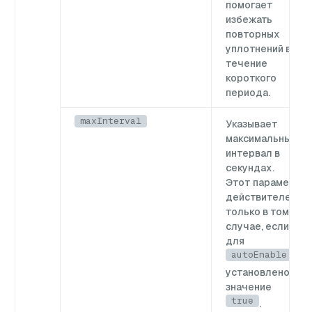
помогает
избежать
повторных
уплотнений в
течение
короткого
периода.
maxInterval
Указывает
максимальный
интервал в
секундах.
Этот параметр
действителен
только в том
случае, если
для
autoEnable
установлено
значение
true
.