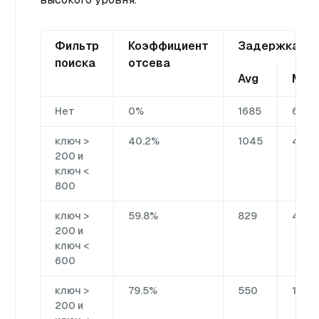
Фильтр
Коэффициент
Задержка (мс
поиска
отсева
Avg
Min
Нет
0%
1685
672
ключ >
40.2%
1045
47
200 и
ключ <
800
ключ >
59.8%
829
45
200 и
ключ <
600
ключ >
79.5%
550
100
200 и