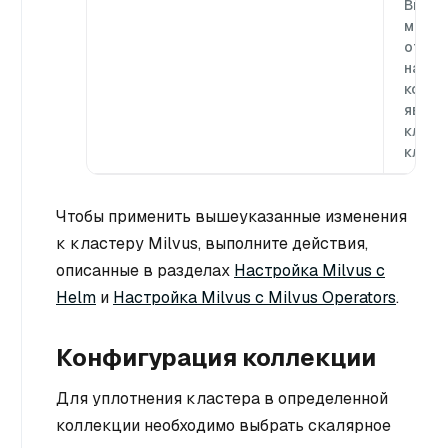
Вы вс
може
отмен
настр
колле
явно 
ключ
класт
Чтобы применить вышеуказанные изменения
к кластеру Milvus, выполните действия,
описанные в разделах
Настройка Milvus с
Helm
и
Настройка Milvus с Milvus Operators
.
Конфигурация коллекции
Для уплотнения кластера в определенной
коллекции необходимо выбрать скалярное