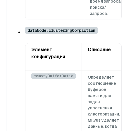
время запроса
поиска/
запроса.
dataNode.clusteringCompaction
Элемент
Описание
конфигурации
memoryBufferRatio
Определяет
соотношение
буферов
памяти для
задач
уплотнения
кластеризации.
Milvus удаляет
данные, когда