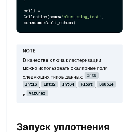
coll1 = 
Collection(name=
"clustering_test"
, 
В качестве ключа кластеризации
можно использовать скалярные поля
Int8
следующих типов данных:
,
Int16
Int32
Int64
Float
Double
,
,
,
,
VarChar
и
.
Запуск уплотнения