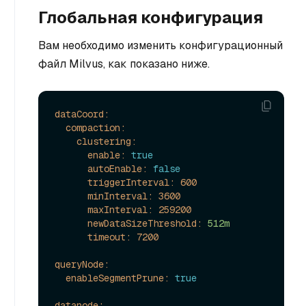
Глобальная конфигурация
Вам необходимо изменить конфигурационный
файл Milvus, как показано ниже.
dataCoord:
compaction:
clustering:
enable:
true
autoEnable:
false
triggerInterval:
600
minInterval:
3600
maxInterval:
259200
newDataSizeThreshold:
512m
timeout:
7200
queryNode:
enableSegmentPrune:
true
datanode: