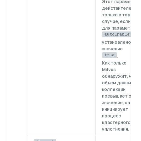
Этот параметр
действителен
только в том
случае, если
для параметра
autoEnable
установлено
значение
true
.
Как только
Milvus
обнаружит, что
объем данных в
коллекции
превышает это
значение, он
инициирует
процесс
кластерного
уплотнения.