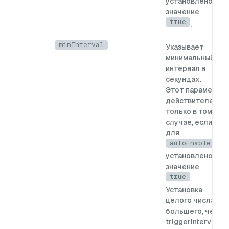
установлено
значение
true
.
minInterval
Указывает
минимальный
интервал в
секундах.
Этот параметр
действителен
только в том
случае, если
для
autoEnable
установлено
значение
true
.
Установка
целого числа,
большего, чем
triggerInterval,