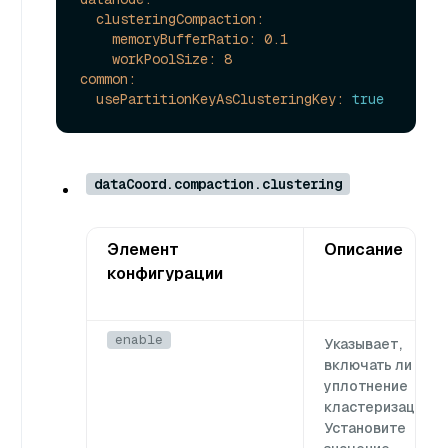
clusteringCompaction:
memoryBufferRatio:
0.1
workPoolSize:
8
common:
usePartitionKeyAsClusteringKey:
true
dataCoord.compaction.clustering
Элемент
Описание
конфигурации
enable
Указывает,
включать ли
уплотнение
кластеризации.
Установите