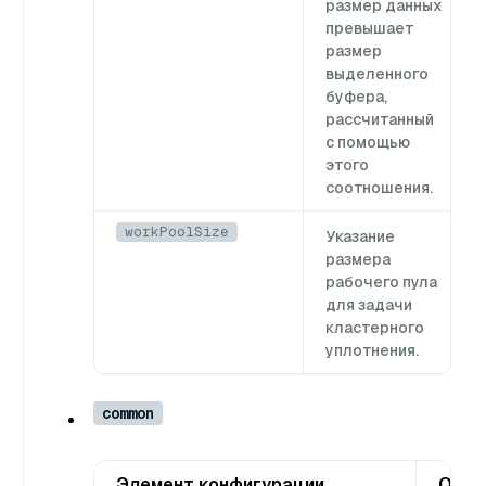
размер данных
превышает
размер
выделенного
буфера,
рассчитанный
с помощью
этого
соотношения.
workPoolSize
Указание
размера
рабочего пула
для задачи
кластерного
уплотнения.
common
Элемент конфигурации
Опис