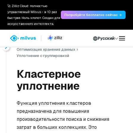
🚀 Zilliz Cloud: полностью
управляемый Milvus - в 10 раз
Попробуйте бесплатно сейчас →
быстрее. Ноль хлопот. Создан для
искусственного интеллекта.
Русский
Главная
Документы
Руководство пользователя
Оптимизация хранения данных
Уплотнение с группировкой
Кластерное
уплотнение
Функция уплотнения кластеров
предназначена для повышения
производительности поиска и снижения
затрат в больших коллекциях. Это