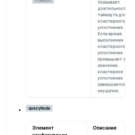
timeout
Указывает
длительность
таймаута для
кластерного
уплотнения.
Если время
выполнения
кластерного
уплотнения
превышает это
значение,
кластерное
уплотнение
завершается
неудачно.
queryNode
Элемент
Описание