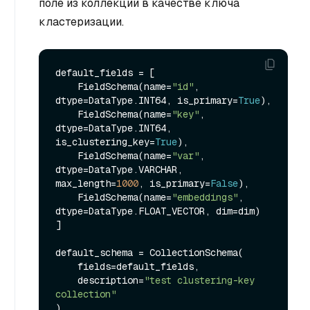
поле из коллекции в качестве ключа
кластеризации.
default_fields = [

    FieldSchema(name=
"id"
, 
dtype=DataType.INT64, is_primary=
True
),

    FieldSchema(name=
"key"
, 
dtype=DataType.INT64, 
is_clustering_key=
True
),

    FieldSchema(name=
"var"
, 
dtype=DataType.VARCHAR, 
max_length=
1000
, is_primary=
False
),

    FieldSchema(name=
"embeddings"
, 
dtype=DataType.FLOAT_VECTOR, dim=dim)

]

default_schema = CollectionSchema(

    fields=default_fields, 

    description=
"test clustering-key 
collection"
)
