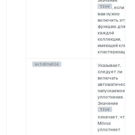
значение
true
, если
вам нужно
включить эту
функцию для
каждой
коллекции,
имеющей ключ
кластеризации.
autoEnable
Указывает,
следует ли
включать
автоматически
запускаемое
уплотнение.
Значение
true
означает, что
Milvus
уплотняет