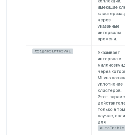
коллекции,
имеющие ключ
кластеризации,
через
указанные
интервалы
времени.
triggerInterval
Указывает
интервал в
миллисекундах,
через который
Milvus начинает
уплотнение
кластеров.
Этот параметр
действителен
только в том
случае, если
для
autoEnable