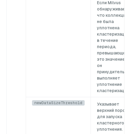
Если Milvus
обнаруживает,
что коллекция
не была
уплотнена
кластеризацией
в течение
периода,
превышающего
это значение,
он
принудительно
выполняет
уплотнение
кластеризации.
newDataSizeThreshold
Указывает
верхний порог
для запуска
кластерного
уплотнения.