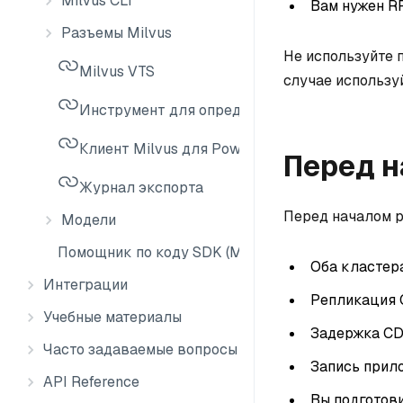
Milvus CLI
Вам нужен RP
Разъемы Milvus
Не используйте 
Milvus VTS
случае использу
Инструмент для определения размера Milvus
Клиент Milvus для PowerShell
Перед н
Журнал экспорта
Перед началом 
Модели
Помощник по коду SDK (MCP)
Оба кластер
Интеграции
Репликация 
Учебные материалы
Задержка CD
Часто задаваемые вопросы
Запись прило
API Reference
Вы подготов