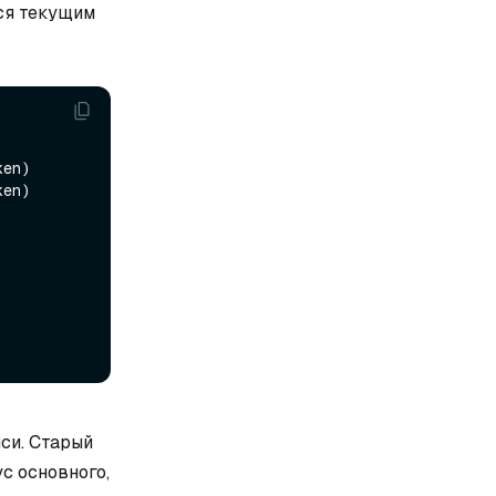
ся текущим
en)

en)

си. Старый
с основного,