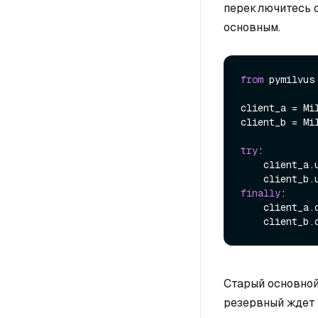
переключитесь о
основным.
from
 pymilvus
client_a = Mi
client_b = Mi
try
:

    client_a.update_replicate_configuration(**switchover_config)

finally
:

    client_a.close()

Старый основной
резервный ждет 