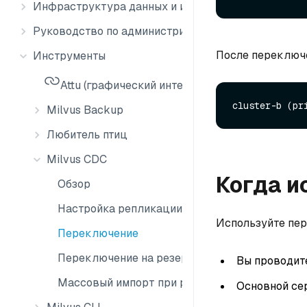
Инфраструктура данных и интеграция
Руководство по администрированию
После переключе
Инструменты
Attu (графический интерфейс Milvus)
Milvus Backup
Любитель птиц
Milvus CDC
Когда и
Обзор
Настройка репликации CDC
Используйте пер
Переключение
Переключение на резервный сервер
Вы проводит
Массовый импорт при репликации CDC
Основной сер