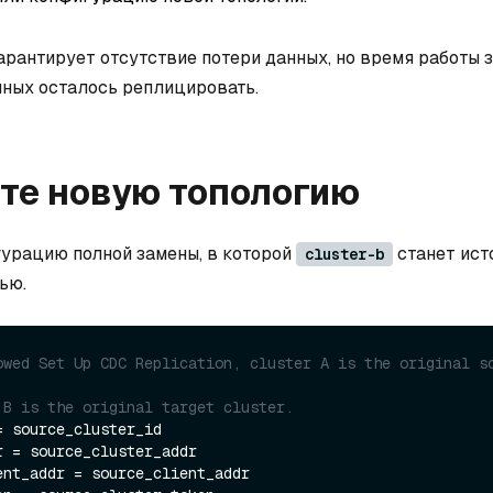
рантирует отсутствие потери данных, но время работы 
анных осталось реплицировать.
те новую топологию
урацию полной замены, в которой
станет ист
cluster-b
ью.
owed Set Up CDC Replication, cluster A is the original so
 B is the original target cluster.
 source_cluster_id

 = source_cluster_addr

ent_addr = source_client_addr
