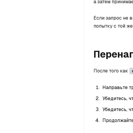
а затем принимае
Если запрос не 
попытку с той ж
Перена
После того как
Направьте т
Убедитесь, ч
Убедитесь, ч
Продолжайте