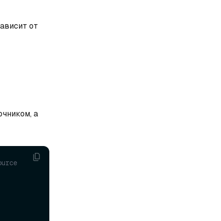
зависит от
очником, а
urce 