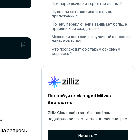
При переключении теряются данные?
Нужно ли останавливать запись
приложений?
Почему переключение занимает больше
времени, чем ожидалось?
Можно ли повторить неудачный запрос на
переключение?
Что происходит со старым основным
сервером?
Попробуйте Managed Milvus
бесплатно
Zilliz Cloud работает без проблем,
.
поддерживается Milvus и в 10 раз быстрее.
на запросы.
Начать