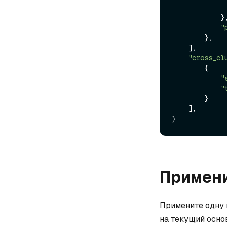
            },

"
        },

    ],

"cross_cl
        {

"
"
        }

    ],

Примени
Примените одну 
на текущий основ