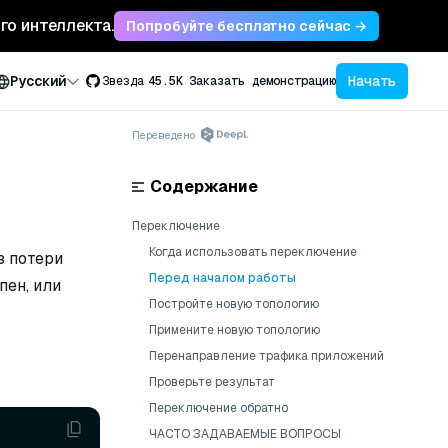
ого интеллекта.
Попробуйте бесплатно сейчас →
Начать
Русский
Звезда
45.5K
Заказать демонстрацию
Переведено
Содержание
Переключение
Когда использовать переключение
з потери
Перед началом работы
пен, или
Постройте новую топологию
Примените новую топологию
Перенаправление трафика приложений
Проверьте результат
Переключение обратно
ЧАСТО ЗАДАВАЕМЫЕ ВОПРОСЫ