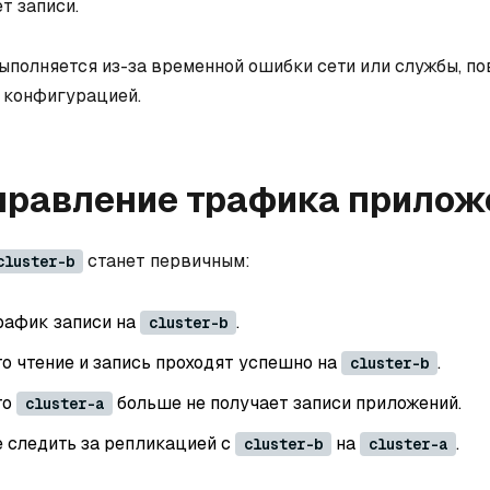
т записи.
выполняется из-за временной ошибки сети или службы, п
е конфигурацией.
правление трафика прилож
станет первичным:
cluster-b
рафик записи на
.
cluster-b
то чтение и запись проходят успешно на
.
cluster-b
то
больше не получает записи приложений.
cluster-a
 следить за репликацией с
на
.
cluster-b
cluster-a