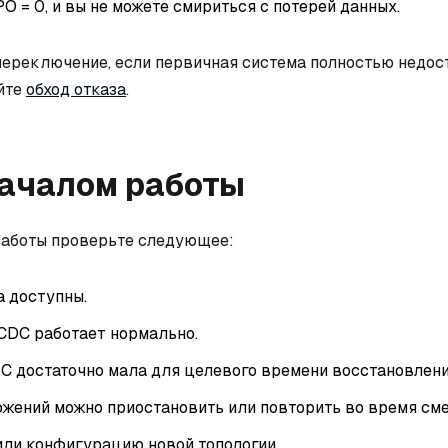
O = 0, и вы не можете смириться с потерей данных.
переключение, если первичная система полностью недост
йте
обход отказа
.
ачалом работы
работы проверьте следующее:
а доступны.
CDC работает нормально.
C достаточно мала для целевого времени восстановлени
жений можно приостановить или повторить во время сме
или конфигурацию новой топологии.