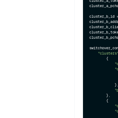
cluster_a_tok
cluster_a_pch
cluster_b_id =
cluster_b_addr
cluster_b_cli
cluster_b_tok
cluster_b_pch
switchover_con
"clusters
        {

"
"
            },

"
        },

        {

"
"