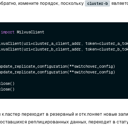
братно, измените порядок, поскольку
являет
cluster-b
 
import
 MilvusClient

lvusClient(uri=cluster_a_client_addr, token=cluster_a_tok
lvusClient(uri=cluster_b_client_addr, token=cluster_b_tok
 кластер переходит в резервный и отклоняет новые запи
оставшихся реплицированных данных, переходит в стату