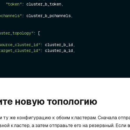
"token"
: cluster_b_token,

pchannels"
: cluster_b_pchannels,

uster_topology"
: [

source_cluster_id"
: cluster_b_id,

target_cluster_id"
: cluster_a_id,

те новую топологию
и ту же конфигурацию к обоим кластерам. Сначала отпр
ной кластер, а затем отправьте его на резервный. Если 