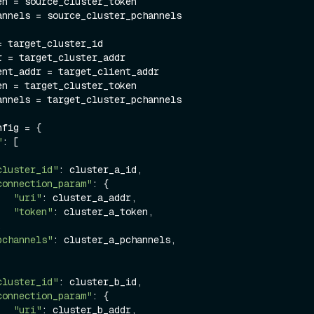
en = source_cluster_token

annels = source_cluster_pchannels

 target_cluster_id

 = target_cluster_addr

ent_addr = target_client_addr

en = target_cluster_token

annels = target_cluster_pchannels

fig = {

"
: [

cluster_id"
: cluster_a_id,

connection_param"
: {

"uri"
: cluster_a_addr,

"token"
: cluster_a_token,

pchannels"
: cluster_a_pchannels,

cluster_id"
: cluster_b_id,

connection_param"
: {

"uri"
: cluster_b_addr,
