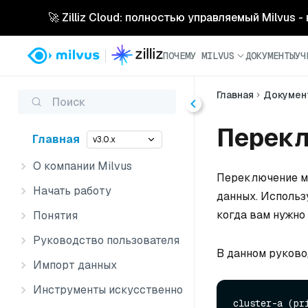
🚀 Zilliz Cloud: полностью управляемый Milvus 
ПОЧЕМУ MILVUS
ДОКУМЕНТЫ
УЧ
Главная
Докумен
Поиск
Перек
Главная
v3.0.x
О компании Milvus
Переключение ме
Начать работу
данных. Использ
когда вам нужно
Понятия
Руководство пользователя
В данном руково
Импорт данных
Инструменты искусственного интеллекта