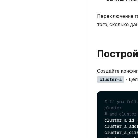
Переключение га
того, сколько д
Построй
Создайте конфиг
- цел
cluster-a
# If you foll
cluster,
# and cluster
cluster_a_id =
cluster_a_addr
cluster_a_cli